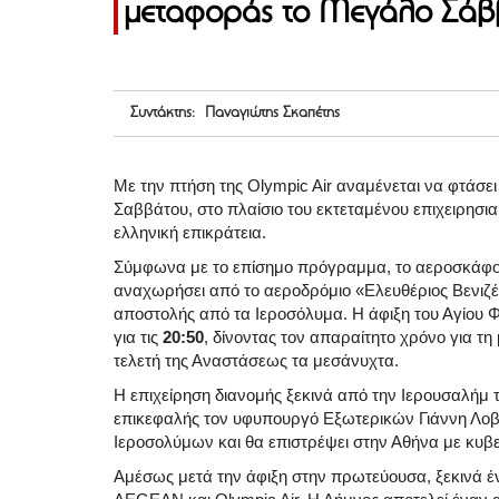
μεταφοράς το Μεγάλο Σάβ
Συντάκτης: Παναγιώτης Σκαπέτης
Με την πτήση της Olympic Air αναμένεται να φτάσει
Σαββάτου, στο πλαίσιο του εκτεταμένου επιχειρησια
ελληνική επικράτεια.
Σύμφωνα με το επίσημο πρόγραμμα, το αεροσκάφος
αναχωρήσει από το αεροδρόμιο «Ελευθέριος Βενιζέ
αποστολής από τα Ιεροσόλυμα. Η άφιξη του Αγίου 
για τις
20:50
, δίνοντας τον απαραίτητο χρόνο για τη
τελετή της Αναστάσεως τα μεσάνυχτα.
Η επιχείρηση διανομής ξεκινά από την Ιερουσαλήμ
επικεφαλής τον υφυπουργό Εξωτερικών Γιάννη Λοβ
Ιεροσολύμων και θα επιστρέψει στην Αθήνα με κυβε
Αμέσως μετά την άφιξη στην πρωτεύουσα, ξεκινά έν