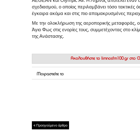
AEGEAN και Olympic Air. Η Λήμνος αποτελεί έναν 
σχεδιασμού, ο οποίος περιλαμβάνει τόσο τακτικές ό
έγκαιρα ακόμα και στις πιο απομακρυσμένες περιο
Με την ολοκλήρωση της αεροπορικής μεταφοράς, οι 
Άγιο Φως στις ενορίες τους, συμμετέχοντας στο κλί
της Ανάστασης.
Ακολουθήστε το
limnosfm100.gr στο
Μοιραστείτε το
Προηγούμενο άρθρο