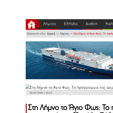
Λήμνος
Ελλάδα
Διεθνή
Καλ
Βρίσκεστε εδώ:
Αρχική
Λήμνος
Στη Λήμνο το Άγιο Φως: Το πρό
>>
>>
09.04.2026 | 18:01
Στη Λήμνο το Άγιο Φως: Το