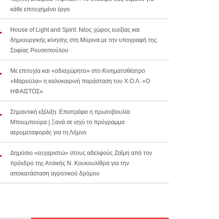
κάθε επιτυχημένο έργο
House of Light and Spirit: Νέος χώρος ευεξίας και
δημιουργικής κίνησης στη Μύρινα με την υπογραφή της
Σοφίας Ρουσοπούλου
Με επιτυχία και «αδιαχώρητο» στο Κινηματοθέατρο
«Μαρούλα» η καλοκαιρινή παράσταση του Χ.Ο.Λ. «Ο
ΗΦΑΙΣΤΟΣ»
Σημαντική εξέλιξη: Επιστρέφει η πρωτοβουλία
Μπουμπούρα | Ξανά σε ισχύ το πρόγραμμα
αερομεταφοράς για τη Λήμνο
Δημόσιο «ευχαριστώ» στους αδελφούς Ζαΐμη από τον
πρόεδρο της Ατσικής Ν. Κουκουλίθρα για την
αποκατάσταση αγροτικού δρόμου