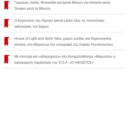
Γερμανία, Ιταλία, Φινλανδία και Δανία θέλουν την Ισπανία εκτός
Σένγκεν μετά τη Θέουτα
Ο Αύγουστος της Λήμνου ξεκινά | Δείτε όλες τις πολιτιστικές
εκδηλώσεις του Δήμου
House of Light and Spirit: Νέος χώρος ευεξίας και δημιουργικής
κίνησης στη Μύρινα με την υπογραφή της Σοφίας Ρουσοπούλου
Με επιτυχία και «αδιαχώρητο» στο Κινηματοθέατρο «Μαρούλα» η
καλοκαιρινή παράσταση του Χ.Ο.Λ. «Ο ΗΦΑΙΣΤΟΣ»