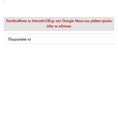
Ακολουθήστε το
limnosfm100.gr στο Google News
και μάθετε πρώτοι
όλες τις ειδήσεις.
Μοιραστείτε το