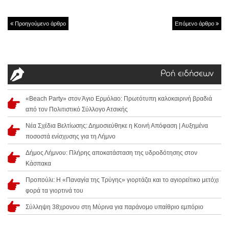
Προηγούμενο άρθρο
Επόμενο άρθρο
Ροή ειδήσεων
«Beach Party» στον Άγιο Ερμόλαο: Πρωτότυπη καλοκαιρινή βραδιά
από τον Πολιτιστικό Σύλλογο Ατσικής
Νέα Σχέδια Βελτίωσης: Δημοσιεύθηκε η Κοινή Απόφαση | Αυξημένα
ποσοστά ενίσχυσης για τη Λήμνο
Δήμος Λήμνου: Πλήρης αποκατάσταση της υδροδότησης στον
Κάσπακα
Προπούλι: Η «Παναγία της Τρύγης» γιορτάζει και το αγιορείτικο μετόχι
φορά τα γιορτινά του
Σύλληψη 38χρονου στη Μύρινα για παράνομο υπαίθριο εμπόριο