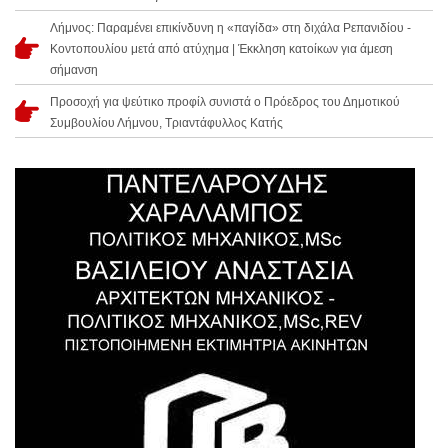
Λήμνος: Παραμένει επικίνδυνη η «παγίδα» στη διχάλα Ρεπανιδίου -
Κοντοπουλίου μετά από ατύχημα | Έκκληση κατοίκων για άμεση
σήμανση
Προσοχή για ψεύτικο προφίλ συνιστά ο Πρόεδρος του Δημοτικού
Συμβουλίου Λήμνου, Τριαντάφυλλος Κατής