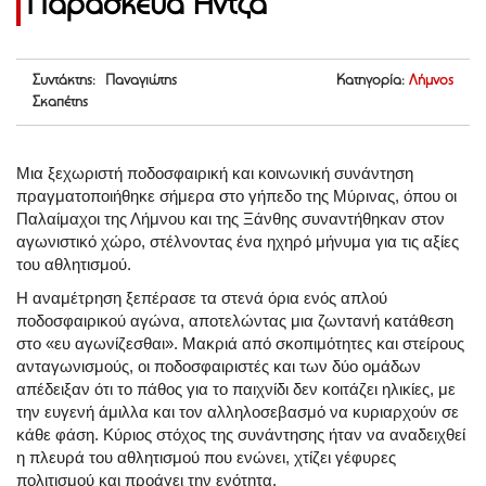
Παρασκευά Άντζα
Συντάκτης: Παναγιώτης
Κατηγορία:
Λήμνος
Σκαπέτης
Μια ξεχωριστή ποδοσφαιρική και κοινωνική συνάντηση
πραγματοποιήθηκε σήμερα στο γήπεδο της Μύρινας, όπου οι
Παλαίμαχοι της Λήμνου και της Ξάνθης συναντήθηκαν στον
αγωνιστικό χώρο, στέλνοντας ένα ηχηρό μήνυμα για τις αξίες
του αθλητισμού.
Η αναμέτρηση ξεπέρασε τα στενά όρια ενός απλού
ποδοσφαιρικού αγώνα, αποτελώντας μια ζωντανή κατάθεση
στο «ευ αγωνίζεσθαι». Μακριά από σκοπιμότητες και στείρους
ανταγωνισμούς, οι ποδοσφαιριστές και των δύο ομάδων
απέδειξαν ότι το πάθος για το παιχνίδι δεν κοιτάζει ηλικίες, με
την ευγενή άμιλλα και τον αλληλοσεβασμό να κυριαρχούν σε
κάθε φάση. Κύριος στόχος της συνάντησης ήταν να αναδειχθεί
η πλευρά του αθλητισμού που ενώνει, χτίζει γέφυρες
πολιτισμού και προάγει την ενότητα.