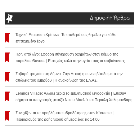
Δημοφιλή Άρθρα
Τεχνική Εταιρεία «Κρίτων»: Το σταθερό σας θεμέλιο για κάθε
επιτυχημένο έργο
Πριν από λίγο: Σφοδρή σύγκρουση οχημάτων στον κόμβο της
παραλίας Θάνους | Ευτυχώς καλά στην υγεία τους οι επιβαίνοντες
Σοβαρό τροχαίο στη Λήμνο: Στην Αττική η συνεπιβάτιδα μετά την
απώλεια του εμβρύου | Η ανακοίνωση της ΕΛ.ΑΣ.
Lemnos Village: Άλλαξε χέρια το εμβληματικό ξενοδοχείο | Έπεσαν
σήμερα οι υπογραφές μεταξύ Νίκου Μπελιά και Περικλή Χαλαμανδάρη
Συνεχίζονται τα προβλήματα υδροδότησης στον Κάσπακα |
Περιορισμός της ροής νερού σήμερα έως τις 14:00