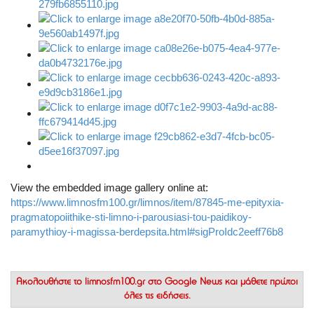
View the embedded image gallery online at:
https://www.limnosfm100.gr/limnos/item/87845-me-epityxia-
pragmatopoiithike-sti-limno-i-parousiasi-tou-paidikoy-
paramythioy-i-magissa-berdepsita.html#sigProIdc2eeff76b8
Ακολουθήστε το
limnosfm100.gr στο Google News
και μάθετε πρώτοι
όλες τις ειδήσεις.