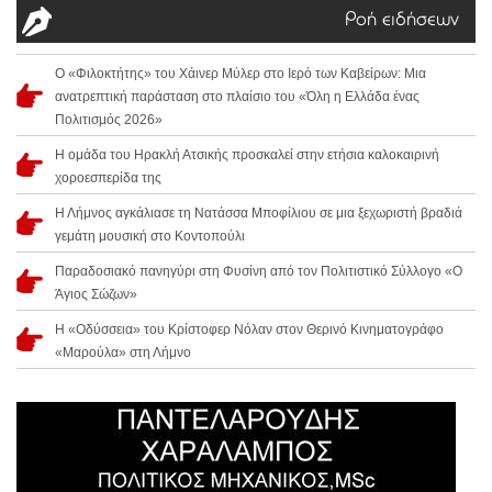
Ροή ειδήσεων
Ο «Φιλοκτήτης» του Χάινερ Μύλερ στο Ιερό των Καβείρων: Μια
ανατρεπτική παράσταση στο πλαίσιο του «Όλη η Ελλάδα ένας
Πολιτισμός 2026»
Η ομάδα του Ηρακλή Ατσικής προσκαλεί στην ετήσια καλοκαιρινή
χοροεσπερίδα της
Η Λήμνος αγκάλιασε τη Νατάσσα Μποφίλιου σε μια ξεχωριστή βραδιά
γεμάτη μουσική στο Κοντοπούλι
Παραδοσιακό πανηγύρι στη Φυσίνη από τον Πολιτιστικό Σύλλογο «Ο
Άγιος Σώζων»
Η «Οδύσσεια» του Κρίστοφερ Νόλαν στον Θερινό Κινηματογράφο
«Μαρούλα» στη Λήμνο