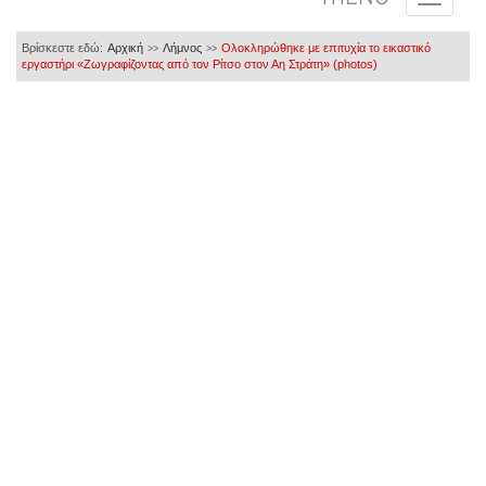
Βρίσκεστε εδώ:
Αρχική
Λήμνος
Ολοκληρώθηκε με επιτυχία το εικαστικό
>>
>>
εργαστήρι «Ζωγραφίζοντας από τον Ρίτσο στον Αη Στράτη» (photos)