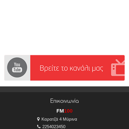
Επικοινωνία
FM
100
Καρατζά 4 Μύρινα
2254023450