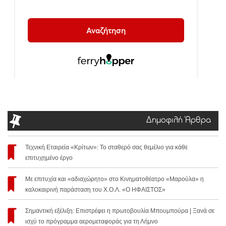
Δημοφιλή Άρθρα
Τεχνική Εταιρεία «Κρίτων»: Το σταθερό σας θεμέλιο για κάθε
επιτυχημένο έργο
Με επιτυχία και «αδιαχώρητο» στο Κινηματοθέατρο «Μαρούλα» η
καλοκαιρινή παράσταση του Χ.Ο.Λ. «Ο ΗΦΑΙΣΤΟΣ»
Σημαντική εξέλιξη: Επιστρέφει η πρωτοβουλία Μπουμπούρα | Ξανά σε
ισχύ το πρόγραμμα αερομεταφοράς για τη Λήμνο