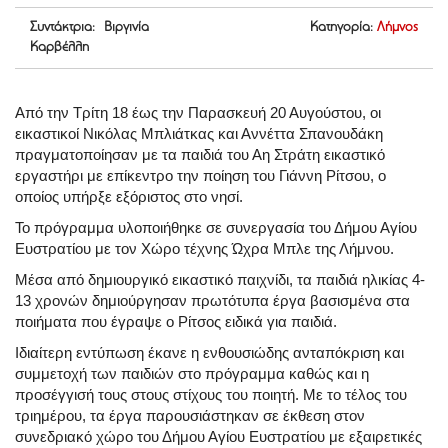
Συντάκτρια: Βιργινία
Κατηγορία:
Λήμνος
Καρβέλλη
Από την Τρίτη 18 έως την Παρασκευή 20 Αυγούστου, οι
εικαστικοί Νικόλας Μπλιάτκας και Αννέττα Σπανουδάκη
πραγματοποίησαν με τα παιδιά του Αη Στράτη εικαστικό
εργαστήρι με επίκεντρο την ποίηση του Γιάννη Ρίτσου, ο
οποίος υπήρξε εξόριστος στο νησί.
Το πρόγραμμα υλοποιήθηκε σε συνεργασία του Δήμου Αγίου
Ευστρατίου με τον Χώρο τέχνης Ώχρα Μπλε της Λήμνου.
Μέσα από δημιουργικό εικαστικό παιχνίδι, τα παιδιά ηλικίας 4-
13 χρονών δημιούργησαν πρωτότυπα έργα βασισμένα στα
ποιήματα που έγραψε ο Ρίτσος ειδικά για παιδιά.
Ιδιαίτερη εντύπωση έκανε η ενθουσιώδης ανταπόκριση και
συμμετοχή των παιδιών στο πρόγραμμα καθώς και η
προσέγγισή τους στους στίχους του ποιητή. Με το τέλος του
τριημέρου, τα έργα παρουσιάστηκαν σε έκθεση στον
συνεδριακό χώρο του Δήμου Αγίου Ευστρατίου με εξαιρετικές