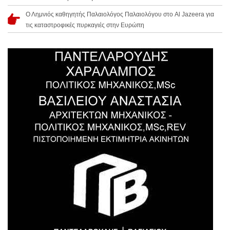
Ο Λημνιός καθηγητής Παλαιολόγος Παλαιολόγου στο Al Jazeera για
τις καταστροφικές πυρκαγιές στην Ευρώπη