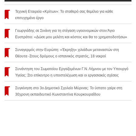
Τεχνική Εταιρεία «Κρίτων»: Το σταθερό σας θεμέλιο για κάθε
επιτυχημένο έργο
Γεωργιάδης σε Σινάνη για τη στέγαση υγειονομικών στον Άγιο
Ευστράτιο: «Δώσε μου μελέτη και κόστος και θα το χρηματοδοτήσω»
Συναγερμός στην Ευρώπη: «Έκρηξη» χιλιάδων μεταναστών στη
Θέουτα -Στους δρόμους ο ισπανικός στρατός, 18 νεκροί
Συνάντηση του Σωματείου Εργαζομένων Γ.Ν. Λήμνου με τον Υπουργό
Υγείας: Στο επίκεντρο η υποστελέχωση και οι εργασιακές σχέσεις
Συγκίνηση στο 3ο Δημοτικό Σχολείο Μύρινας: Το ύστατο χαίρε στη
30χρονη εκπαιδευτικό Κωνσταντίνα Κουρκουραΐδου