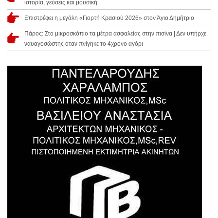
ιστορία, γεύσεις και μουσική
Επιστρέφει η μεγάλη «Γιορτή Κρασιού 2026» στον Άγιο Δημήτριο
Πάρος: Στο μικροσκόπιο τα μέτρα ασφαλείας στην πισίνα | Δεν υπήρχε
ναυαγοσώστης όταν πνίγηκε το 4χρονο αγόρι