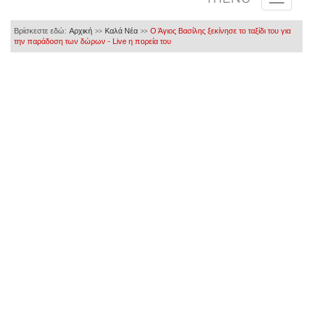
Βρίσκεστε εδώ:
Αρχική
Καλά Νέα
Ο Άγιος Βασίλης ξεκίνησε το ταξίδι του για
>>
>>
την παράδοση των δώρων - Live η πορεία του