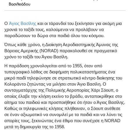
Βασιλειάδου
O
Άγιος Βασίλης
και οι τάρανδοί του ξεκίνησαν για ακόμη μια
χρονιά το ταξίδι τους, καλούμενοι να προλάβουν να
παραδώσουν τα δώρα στα παιδιά όλου του κόσμου.
Όπως κάθε χρόνο, η Διοίκηση Αεροδιαστημικής Άμυνας της
Βόρειας Αμερικής (NORAD) παρακολουθεί σε πραγματικό
χρόνο το ταξίδι του Άγιου Βασίλη.
Η παράδοση χρονολογείται από το 1955, όταν από
τυπογραφικό λάθος σε διαφήμιση πολυκαταστήματος ένα
μικρό παιδί τηλεφώνησε σε στρατιωτικό κέντρο διοίκησης του
Κολοράντο ζητώντας να μιλήσει στον Άγιο Βασίλη. Ο
συνταγματάρχης της Πολεμικής Αεροπορίας Χάρι Σόουπ, ο
οποίος έλαβε την κλήση εκείνο το βράδυ, ανταποκρίθηκε στο
αίτημα του παιδιού και προσποιήθηκε ότι ήταν ο Άγιος Βασίλης.
Καθώς οι τηλεφωνικές κλήσεις πλήθαιναν, ο Σόουπ ανέθεσε
σε έναν αξιωματικό να συνομιλεί με τα παιδιά και να λύνει τις
απορίες τους, ξεκινώντας ένα έθιμο που συνέχισε η NORAD
μετά τη δημιουργία της το 1958.