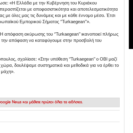
ωσε: «Η Ελλάδα με την Κυβέρνηση του Κυριάκου
υπερασπίζεται με αποφασιστικότητα και αποτελεσματικότητα
ας με όλες μας τις δυνάμεις και με κάθε έννομο μέσο. Έτσι
ρωπαϊκού Εμπορικού Σήματος ‘’Turkaegean’’».
Η απόφαση ακύρωσης του ‘’Turkaegean’’ ικανοποιεί πλήρως
θμό την απόφαση να καταφύγουμε στην προσβολή του
ουλος, σχολίασε: «Στην υπόθεση ‘’Turkaegean’’ o ΟΒΙ μαζί
ώρα, δουλέψαμε συστηματικά και μεθοδικά για να έρθει το
 μάχη».
 Google News
και μάθετε πρώτοι όλες τις ειδήσεις.