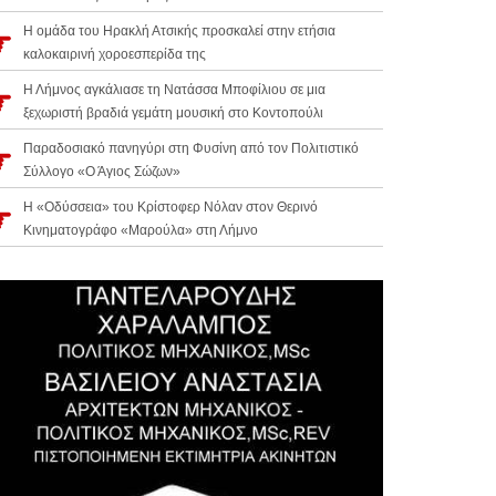
Η ομάδα του Ηρακλή Ατσικής προσκαλεί στην ετήσια
καλοκαιρινή χοροεσπερίδα της
Η Λήμνος αγκάλιασε τη Νατάσσα Μποφίλιου σε μια
ξεχωριστή βραδιά γεμάτη μουσική στο Κοντοπούλι
Παραδοσιακό πανηγύρι στη Φυσίνη από τον Πολιτιστικό
Σύλλογο «Ο Άγιος Σώζων»
Η «Οδύσσεια» του Κρίστοφερ Νόλαν στον Θερινό
Κινηματογράφο «Μαρούλα» στη Λήμνο