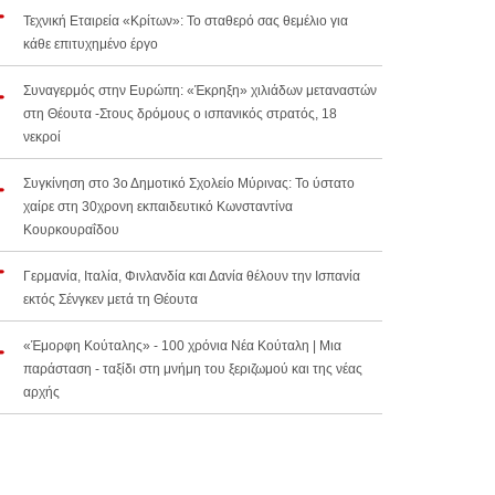
Τεχνική Εταιρεία «Κρίτων»: Το σταθερό σας θεμέλιο για
κάθε επιτυχημένο έργο
Συναγερμός στην Ευρώπη: «Έκρηξη» χιλιάδων μεταναστών
στη Θέουτα -Στους δρόμους ο ισπανικός στρατός, 18
νεκροί
Συγκίνηση στο 3ο Δημοτικό Σχολείο Μύρινας: Το ύστατο
χαίρε στη 30χρονη εκπαιδευτικό Κωνσταντίνα
Κουρκουραΐδου
Γερμανία, Ιταλία, Φινλανδία και Δανία θέλουν την Ισπανία
εκτός Σένγκεν μετά τη Θέουτα
«Έμορφη Κούταλης» - 100 χρόνια Νέα Κούταλη | Μια
παράσταση - ταξίδι στη μνήμη του ξεριζωμού και της νέας
αρχής