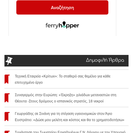
Δημοφιλή Άρθρα
Τεχνική Εταιρεία «Κρίτων»: Το σταθερό σας θεμέλιο για κάθε
επιτυχημένο έργο
Συναγερμός στην Ευρώπη: «Έκρηξη» χιλιάδων μεταναστών στη
Θέουτα -Στους δρόμους ο ισπανικός στρατός, 18 νεκροί
Γεωργιάδης σε Σινάνη για τη στέγαση υγειονομικών στον Άγιο
Ευστράτιο: «Δώσε μου μελέτη και κόστος και θα το χρηματοδοτήσω»
Συνάντηση του Σωματείου Εργαζομένων Γ.Ν. Λήμνου με τον Υπουργό