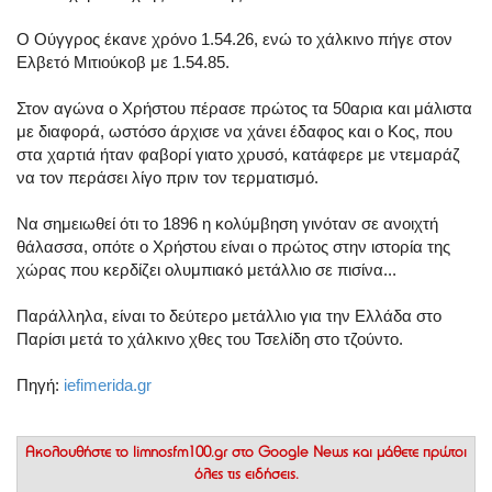
Ο Ούγγρος έκανε χρόνο 1.54.26, ενώ το χάλκινο πήγε στον
Ελβετό Μιτιούκοβ με 1.54.85.
Στον αγώνα ο Χρήστου πέρασε πρώτος τα 50αρια και μάλιστα
με διαφορά, ωστόσο άρχισε να χάνει έδαφος και ο Κος, που
στα χαρτιά ήταν φαβορί γιατο χρυσό, κατάφερε με ντεμαράζ
να τον περάσει λίγο πριν τον τερματισμό.
Να σημειωθεί ότι το 1896 η κολύμβηση γινόταν σε ανοιχτή
θάλασσα, οπότε ο Χρήστου είναι ο πρώτος στην ιστορία της
χώρας που κερδίζει ολυμπιακό μετάλλιο σε πισίνα...
Παράλληλα, είναι το δεύτερο μετάλλιο για την Ελλάδα στο
Παρίσι μετά το χάλκινο χθες του Τσελίδη στο τζούντο.
Πηγή:
iefimerida.gr
Ακολουθήστε το
limnosfm100.gr στο Google News
και μάθετε πρώτοι
όλες τις ειδήσεις.