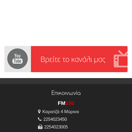
Επικοινωνία
FM
100
Καρατζά 4 Μύρινα
2254023450
2254023005