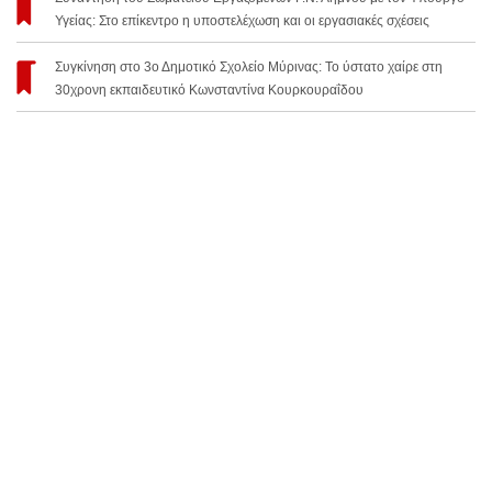
Υγείας: Στο επίκεντρο η υποστελέχωση και οι εργασιακές σχέσεις
Συγκίνηση στο 3ο Δημοτικό Σχολείο Μύρινας: Το ύστατο χαίρε στη
30χρονη εκπαιδευτικό Κωνσταντίνα Κουρκουραΐδου