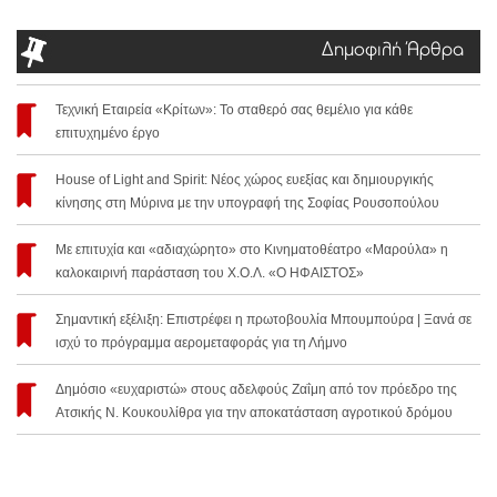
Δημοφιλή Άρθρα
Τεχνική Εταιρεία «Κρίτων»: Το σταθερό σας θεμέλιο για κάθε
επιτυχημένο έργο
House of Light and Spirit: Νέος χώρος ευεξίας και δημιουργικής
κίνησης στη Μύρινα με την υπογραφή της Σοφίας Ρουσοπούλου
Με επιτυχία και «αδιαχώρητο» στο Κινηματοθέατρο «Μαρούλα» η
καλοκαιρινή παράσταση του Χ.Ο.Λ. «Ο ΗΦΑΙΣΤΟΣ»
Σημαντική εξέλιξη: Επιστρέφει η πρωτοβουλία Μπουμπούρα | Ξανά σε
ισχύ το πρόγραμμα αερομεταφοράς για τη Λήμνο
Δημόσιο «ευχαριστώ» στους αδελφούς Ζαΐμη από τον πρόεδρο της
Ατσικής Ν. Κουκουλίθρα για την αποκατάσταση αγροτικού δρόμου