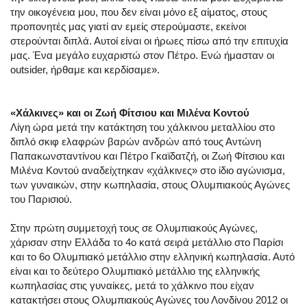
την οικογένεια μου, που δεν είναι μόνο εξ αίματος, στους
προπονητές μας γιατί αν εμείς στερούμαστε, εκείνοι
στερούνται διπλά. Αυτοί είναι οι ήρωες πίσω από την επιτυχία
μας. Ένα μεγάλο ευχαριστώ στον Πέτρο. Ενώ ήμασταν οι
outsider, ήρθαμε και κερδίσαμε».
«Χάλκινες» και οι Ζωή Φίτσιου και Μιλένα Κοντού
Λίγη ώρα μετά την κατάκτηση του χάλκινου μεταλλίου στο
διπλό σκιφ ελαφρών βαρών ανδρών από τους Αντώνη
Παπακωνσταντίνου και Πέτρο Γκαϊδατζή, οι Ζωή Φίτσιου και
Μιλένα Κοντού αναδείχτηκαν «χάλκινες» στο ίδιο αγώνισμα,
των γυναικών, στην κωπηλασία, στους Ολυμπιακούς Αγώνες
του Παρισιού.
Στην πρώτη συμμετοχή τους σε Ολυμπιακούς Αγώνες,
χάρισαν στην Ελλάδα το 4ο κατά σειρά μετάλλιο στο Παρίσι
και το 6o Ολυμπιακό μετάλλιο στην ελληνική κωπηλασία. Αυτό
είναι και το δεύτερο Ολυμπιακό μετάλλιο της ελληνικής
κωπηλασίας στις γυναίκες, μετά το χάλκινο που είχαν
κατακτήσει στους Ολυμπιακούς Αγώνες του Λονδίνου 2012 οι