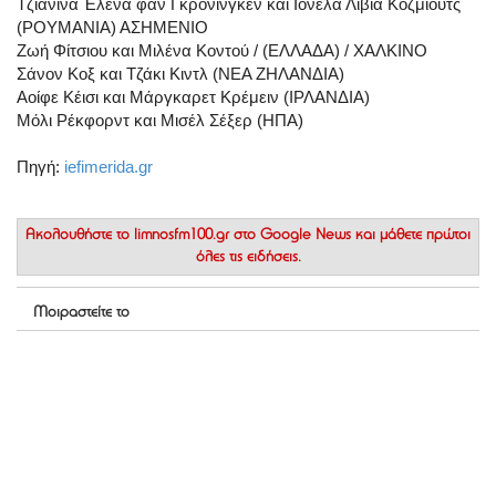
Τζιανίνα Έλενα φαν Γκρόνινγκεν και Ιονέλα Λιβία Κόζμιουτς
(ΡΟΥΜΑΝΙΑ) ΑΣΗΜΕΝΙΟ
Ζωή Φίτσιου και Μιλένα Κοντού / (ΕΛΛΑΔΑ) / ΧΑΛΚΙΝΟ
Σάνον Κοξ και Τζάκι Κιντλ (ΝΕΑ ΖΗΛΑΝΔΙΑ)
Αοίφε Κέισι και Μάργκαρετ Κρέμειν (ΙΡΛΑΝΔΙΑ)
Μόλι Ρέκφορντ και Μισέλ Σέξερ (ΗΠΑ)
Πηγή:
iefimerida.gr
Ακολουθήστε το
limnosfm100.gr στο Google News
και μάθετε πρώτοι
όλες τις ειδήσεις.
Μοιραστείτε το