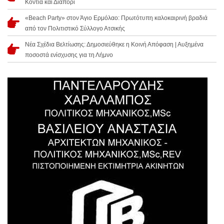
Κοντιά και Διαπόρι
«Beach Party» στον Άγιο Ερμόλαο: Πρωτότυπη καλοκαιρινή βραδιά
από τον Πολιτιστικό Σύλλογο Ατσικής
Νέα Σχέδια Βελτίωσης: Δημοσιεύθηκε η Κοινή Απόφαση | Αυξημένα
ποσοστά ενίσχυσης για τη Λήμνο