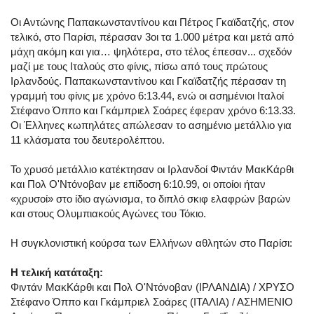
Οι Αντώνης Παπακωνσταντίνου και Πέτρος Γκαϊδατζής, στον
τελικό, στο Παρίσι, πέρασαν 3οι τα 1.000 μέτρα και μετά από
μάχη ακόμη και για… ψηλότερα, στο τέλος έπεσαν... σχεδόν
μαζί με τους Ιταλούς στο φίνις, πίσω από τους πρώτους
Ιρλανδούς. Παπακωνσταντίνου και Γκαϊδατζής πέρασαν τη
γραμμή του φίνις με χρόνο 6:13.44, ενώ οι ασημένιοι Ιταλοί
Στέφανο Όππο και Γκάμπριελ Σοάρες έφεραν χρόνο 6:13.33.
Οι Έλληνες κωπηλάτες απώλεσαν το ασημένιο μετάλλιο για
11 κλάσματα του δευτερολέπτου.
Το χρυσό μετάλλιο κατέκτησαν οι Ιρλανδοί Φιντάν ΜακΚάρθι
και Πολ Ο'Ντόνοβαν με επίδοση 6:10.99, οι οποίοι ήταν
«χρυσοί» στο ίδιο αγώνισμα, το διπλό σκιφ ελαφρών βαρών
και στους Ολυμπιακούς Αγώνες του Τόκιο.
Η συγκλονιστική κούρσα των Ελλήνων αθλητών στο Παρίσι:
Η τελική κατάταξη:
Φιντάν ΜακΚάρθι και Πολ Ο'Ντόνοβαν (ΙΡΛΑΝΔΙΑ) / ΧΡΥΣΟ
Στέφανο Όππο και Γκάμπριελ Σοάρες (ΙΤΑΛΙΑ) / ΑΣΗΜΕΝΙΟ