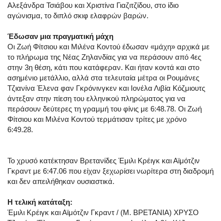
Αλεξάνδρα Τσιάβου και Χριστίνα Γιαζιτζίδου, στο ίδιο
αγώνισμα, το διπλό σκιφ ελαφρών βαρών.
Έδωσαν μια πραγματική μάχη
Οι Ζωή Φίτσιου και Μιλένα Κοντού έδωσαν «μάχη» αρχικά με
το πλήρωμα της Νέας Ζηλανδίας για να περάσουν από 4ες
στην 3η θέση, κάτι που κατάφεραν. Και ήταν κοντά και στο
ασημένιο μετάλλιο, αλλά στα τελευταία μέτρα οι Ρουμάνες
Τζιανίνα Έλενα φαν Γκρόνινγκεν και Ιονέλα Λιβία Κόζμιουτς
άντεξαν στην πίεση του ελληνικού πληρώματος για να
περάσουν δεύτερες τη γραμμή του φίνις με 6:48.78. Οι Ζωή
Φίτσιου και Μιλένα Κοντού τερμάτισαν τρίτες με χρόνο
6:49.28.
Το χρυσό κατέκτησαν Βρετανίδες Έμιλι Κρέιγκ και Αϊμότζιν
Γκραντ με 6:47.06 που είχαν ξεχωρίσει νωρίτερα στη διαδρομή
και δεν απειλήθηκαν ουσιαστικά.
Η τελική κατάταξη:
Έμιλι Κρέιγκ και Αϊμότζιν Γκραντ / (Μ. ΒΡΕΤΑΝΙΑ) ΧΡΥΣΟ