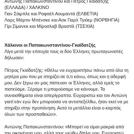
Αντώνης Παπακωνσταντίνου και Πέτρος Γκαϊδατζής
(ΕΛΛΑΔΑ) / ΧΑΛΚΙΝΟ
Γιαν Σόιμπλε και Ραφαέλ Αουμαντά (ΕΛΒΕΤΙΑ)
Λαρς Μάρτιν Μπένσκε και Ασκ Γιαρλ Τγιόεμ (ΝΟΡΒΗΓΙΑ)
Γίρι Σίμανεκ και Μίροσλαβ Βραστίλ (ΤΣΕΧΙΑ)
Χάλκινοι οι Παπακωνσταντίνου-Γκαϊδατζής
Λίγο μετά την επιτυχία τους οι δύο Έλληνες πρωταγωνιστές
δήλωσαν:
Πέτρος Γκαϊδατζής: «Θέλω να ευχαριστήσω πάνω από όλα τη
μητέρα μου που με στηρίζει σε ό,τι κάνω, όπως και η αδερφή
μου. Δεν ξέρω αν μας πίστευαν οι Έλληνες, αλλά εμείς το
πιστεύαμε. Ξέραμε τι μπορούσαμε να κάνουμε. Τα
συναισθήματα είναι απερίγραπτα. Ευχαριστώ και τον Αντώνη
γιατί εάν εγώ δεν μπορούσα να ανταπεξέλθω, ήταν εκεί να με
στηρίξει στην προπόνηση. Αυτό το μετάλλιο είναι ο καρπός
όλων των προσπαθειών».
Αντώνης Παπακωνσταντίνου: «Μπορεί να είμαι μακριά από
την οικογένεια μου, αλλά τους νιώθω δίπλα μου. Ευχαριστώ