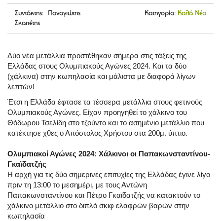
Συντάκτης: Παναγιώτης
Κατηγορία:
Καλά Νέα
Σκαπέτης
Δύο νέα μετάλλια προστέθηκαν σήμερα στις τάξεις της
Ελλάδας στους Ολυμπιακούς Αγώνες 2024. Και τα δύο
(χάλκινα) στην κωπηλασία και μάλιστα με διαφορά λίγων
λεπτών!
Έτσι η Ελλάδα έφτασε τα τέσσερα μετάλλια στους φετινούς
Ολυμπιακούς Αγώνες. Είχαν προηγηθεί το χάλκινο του
Θόδωρου Τσελίδη στο τζούντο και το ασημένιο μετάλλιο που
κατέκτησε χθες ο Απόστολος Χρήστου στα 200μ. ύπτιο.
Ολυμπιακοί Αγώνες 2024: Χάλκινοι οι Παπακωνσταντίνου-
Γκαϊδατζής
Η αρχή για τις δύο σημερινές επιτυχίες της Ελλάδας έγινε λίγο
πριν τη 13:00 το μεσημέρι, με τους Αντώνη
Παπακωνσταντίνου και Πέτρο Γκαϊδατζής να κατακτούν το
χάλκινο μετάλλιο στο διπλό σκιφ ελαφρών βαρών στην
κωπηλασία