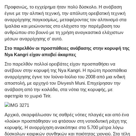
Προφανώς, το εγχείρημα ήταν πολύ δύσκολο. Η ανάβαση
έγινε με την αλπική τεχνική, την απόλυτη ορειβατική τεχνική
αναρρίχησης παγκοσμίως, μεταφέροντας τον αλπινισμό στα
Ιμαλάια και μειώνοντας στο ελάχιστο την παρέμβαση του
ανθρώπου στο βουνό με τη χρήση αναγκαστικά ελάχιστων
μέσων αναρρίχησης σ' αυτό.
Στο παρελθόν οι προσπάθειες ανάβασης στην κορυφή της
Nya Kangri είχαν αποβεί άκαρπες
Στο παρελθόν πολλοί ορειβάτες είχαν προσπαθήσει να
ανέβουν στην κορυφή της Nya Kangri. H πρώτη προσπάθεια
αναρρίχησης έγινε τον Ιούνιο-Ιούλιο του 2008 από μια ινδική
αποστολή, με αρχηγό τον Divyesh Muni. Επιχείρησαν την
ανάβαση από την κοιλάδα, στα νότια της κορυφής, με
αφετηρία το χωριό Tirir.
Αρχικά, σκαρφάλωσαν τις σαθρές νότιες πλαγιές και από ένα
«λούκι» προσπάθησαν να φτάσουν στη νοτιοδυτική ράχη της
κορυφής. Η αναρρίχηση ανακόπηκε στα 5.700 μέτρα λόγω
δύσκολων καιρικών συνθηκών και ποιότητας χιονιού. Στα τέλη