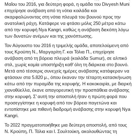
Μαΐου του 2016, για δεύτερη φορά, η ομάδα του Divyesh Muni
επιχείρησε ανάβαση από τη νότια κοιλάδα και
σκαρφαλώνοντας στη νότια πλευρά του βουνού προς την
ανατολική ράχη. Κατάφερε να φτάσει μόλις 250 μέτρα κάτω
από την κορυφή Nya Kangri, καθώς η ανάβαση διεκόπη λόγω
των δυνατών ανέμων και της χιονόπτωσης.
Τον Αύγουστο του 2016 η τριμελής ομάδα, αποτελούμενη από
τους Κρούπη Ν., Μαργαρίτη Γ. και Τόλια Π., επιχείρησε
ανάβαση από τη βόρεια πλευρά (κοιλάδα Sumur), σε αλπικό
στιλ, χωρίς καμία υποστήριξη καθ’ όλη τη διάρκεια στο βουνό.
Μετά από τέσσερις συνεχείς ημέρες ανάβασης κατάφεραν να
φτάσουν στα 5.820 μ., όπου έκαναν την τέταρτη κατασκήνωση
κάτω από την πυραμίδα της κορυφής. Η κακοκαιρία, με διαρκή
χιονοθύελλα, έκανε απαγορευτική την προσπάθεια ανάβασης
στην κορυφή. Σ’ αυτή την αποστολή ήταν η πρώτη φορά που
προσεγγίστηκε η κορυφή από τον βόρειο παγετώνα και
εντοπίστηκε μια πιθανή διαδρομή ανάβασης στην κορυφή Nya
Kangri.
Το 2022 πραγματοποιήθηκε μια δεύτερη αποστολή, από τους
Ν. Κρούπη, Π. Τόλια και Ι. Σουλτούκη, ακολουθώντας τη