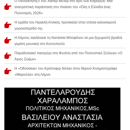
Ο «Φιλοκτήτης» του Χάινερ Μύλερ στο Ιερό των Καβείρων: Μια
ανατρεπτική παράσταση στο πλαίσιο του «Όλη η Ελλάδα ένας
Πολιτισμός 2026»
Η ομάδα του Ηρακλή Ατσικής προσκαλεί στην ετήσια καλοκαιρινή
χοροεσπερίδα της
Η Λήμνος αγκάλιασε τη Νατάσσα Μποφίλιου σε μια ξεχωριστή βραδιά
γεμάτη μουσική στο Κοντοπούλι
Παραδοσιακό πανηγύρι στη Φυσίνη από τον Πολιτιστικό Σύλλογο «Ο
Άγιος Σώζων»
Η «Οδύσσεια» του Κρίστοφερ Νόλαν στον Θερινό Κινηματογράφο
«Μαρούλα» στη Λήμνο