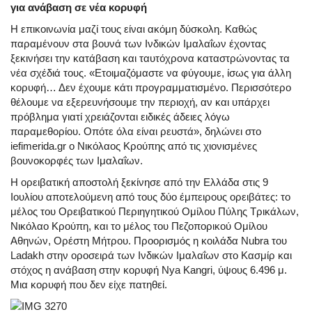
για ανάβαση σε νέα κορυφή
Η επικοινωνία μαζί τους είναι ακόμη δύσκολη. Καθώς
παραμένουν στα βουνά των Ινδικών Ιμαλαΐων έχοντας
ξεκινήσει την κατάβαση και ταυτόχρονα καταστρώνοντας τα
νέα σχέδιά τους. «Ετοιμαζόμαστε να φύγουμε, ίσως για άλλη
κορυφή… Δεν έχουμε κάτι προγραμματισμένο. Περισσότερο
θέλουμε να εξερευνήσουμε την περιοχή, αν και υπάρχει
πρόβλημα γιατί χρειάζονται ειδικές άδειες λόγω
παραμεθορίου. Οπότε όλα είναι ρευστά», δηλώνει στο
iefimerida.gr ο Νικόλαος Κρούπης από τις χιονισμένες
βουνοκορφές των Ιμαλαΐων.
Η ορειβατική αποστολή ξεκίνησε από την Ελλάδα στις 9
Ιουλίου αποτελούμενη από τους δύο έμπειρους ορειβάτες: το
μέλος του Ορειβατικού Περιηγητικού Ομίλου Πύλης Τρικάλων,
Νικόλαο Κρούπη, και το μέλος του Πεζοπορικού Ομίλου
Αθηνών, Ορέστη Μήτρου. Προορισμός η κοιλάδα Nubra του
Ladakh στην οροσειρά των Ινδικών Ιμαλαΐων στο Κασμίρ και
στόχος η ανάβαση στην κορυφή Nya Kangri, ύψους 6.496 μ.
Μια κορυφή που δεν είχε πατηθεί.