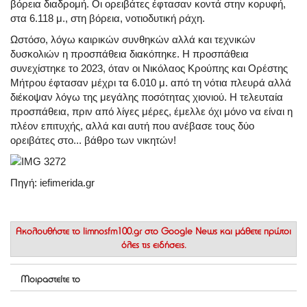
βόρεια διαδρομή. Οι ορειβάτες έφτασαν κοντά στην κορυφή,
στα 6.118 μ., στη βόρεια, νοτιοδυτική ράχη.
Ωστόσο, λόγω καιρικών συνθηκών αλλά και τεχνικών
δυσκολιών η προσπάθεια διακόπηκε. Η προσπάθεια
συνεχίστηκε το 2023, όταν οι Νικόλαος Κρούπης και Ορέστης
Μήτρου έφτασαν μέχρι τα 6.010 μ. από τη νότια πλευρά αλλά
διέκοψαν λόγω της μεγάλης ποσότητας χιονιού. Η τελευταία
προσπάθεια, πριν από λίγες μέρες, έμελλε όχι μόνο να είναι η
πλέον επιτυχής, αλλά και αυτή που ανέβασε τους δύο
ορειβάτες στο... βάθρο των νικητών!
Πηγή: iefimerida.gr
Ακολουθήστε το
limnosfm100.gr στο Google News
και μάθετε πρώτοι
όλες τις ειδήσεις.
Μοιραστείτε το