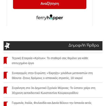
Δημοφιλή Άρθρα
Τεχνική Εταιρεία «Κρίτων»: Το σταθερό σας θεμέλιο για κάθε
επιτυχημένο έργο
Συναγερμός στην Ευρώπη: «Έκρηξη» χιλιάδων μεταναστών στη
Θέουτα -Στους δρόμους ο ισπανικός στρατός, 18 νεκροί
Συγκίνηση στο 3ο Δημοτικό Σχολείο Μύρινας: Το ύστατο χαίρε στη
30χρονη εκπαιδευτικό Κωνσταντίνα Κουρκουραΐδου
Γερμανία, Ιταλία, Φινλανδία και Δανία θέλουν την Ισπανία εκτός