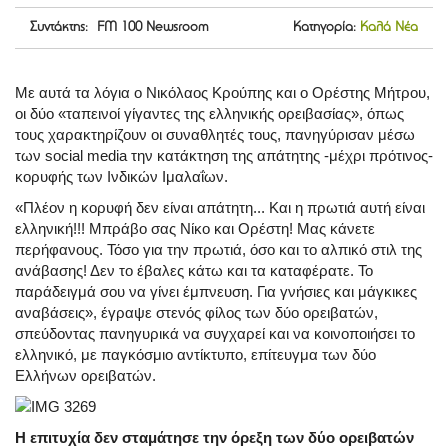
Συντάκτης: FM 100 Newsroom
Κατηγορία:
Καλά Νέα
Με αυτά τα λόγια ο Νικόλαος Κρούπης και ο Ορέστης Μήτρου,
οι δύο «ταπεινοί γίγαντες της ελληνικής ορειβασίας», όπως
τους χαρακτηρίζουν οι συναθλητές τους, πανηγύρισαν μέσω
των social media την κατάκτηση της απάτητης -μέχρι πρότινος-
κορυφής των Ινδικών Ιμαλαΐων.
«Πλέον η κορυφή δεν είναι απάτητη... Και η πρωτιά αυτή είναι
ελληνική!!! Μπράβο σας Νίκο και Ορέστη! Μας κάνετε
περήφανους. Τόσο για την πρωτιά, όσο και το αλπικό στιλ της
ανάβασης! Δεν το έβαλες κάτω και τα καταφέρατε. Το
παράδειγμά σου να γίνει έμπνευση. Για γνήσιες και μάγκικες
αναβάσεις», έγραψε στενός φίλος των δύο ορειβατών,
σπεύδοντας πανηγυρικά να συγχαρεί και να κοινοποιήσει το
ελληνικό, με παγκόσμιο αντίκτυπο, επίτευγμα των δύο
Ελλήνων ορειβατών.
Η επιτυχία δεν σταμάτησε την όρεξη των δύο ορειβατών