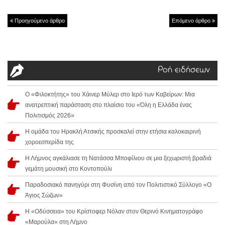
Προηγούμενο άρθρο
Επόμενο άρθρο
Ροή ειδήσεων
Ο «Φιλοκτήτης» του Χάινερ Μύλερ στο Ιερό των Καβείρων: Μια
ανατρεπτική παράσταση στο πλαίσιο του «Όλη η Ελλάδα ένας
Πολιτισμός 2026»
Η ομάδα του Ηρακλή Ατσικής προσκαλεί στην ετήσια καλοκαιρινή
χοροεσπερίδα της
Η Λήμνος αγκάλιασε τη Νατάσσα Μποφίλιου σε μια ξεχωριστή βραδιά
γεμάτη μουσική στο Κοντοπούλι
Παραδοσιακό πανηγύρι στη Φυσίνη από τον Πολιτιστικό Σύλλογο «Ο
Άγιος Σώζων»
Η «Οδύσσεια» του Κρίστοφερ Νόλαν στον Θερινό Κινηματογράφο
«Μαρούλα» στη Λήμνο