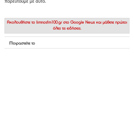
πορευτούμε με αυτό.
Ακολουθήστε το
limnosfm100.gr στο Google News
και μάθετε πρώτοι
όλες τις ειδήσεις.
Μοιραστείτε το