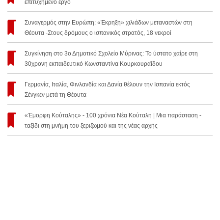
επιτυχημένο έργο
Συναγερμός στην Ευρώπη: «Έκρηξη» χιλιάδων μεταναστών στη
Θέουτα -Στους δρόμους ο ισπανικός στρατός, 18 νεκροί
Συγκίνηση στο 3ο Δημοτικό Σχολείο Μύρινας: Το ύστατο χαίρε στη
30χρονη εκπαιδευτικό Κωνσταντίνα Κουρκουραΐδου
Γερμανία, Ιταλία, Φινλανδία και Δανία θέλουν την Ισπανία εκτός
Σένγκεν μετά τη Θέουτα
«Έμορφη Κούταλης» - 100 χρόνια Νέα Κούταλη | Μια παράσταση -
ταξίδι στη μνήμη του ξεριζωμού και της νέας αρχής