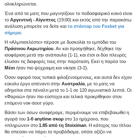
ολοκληρώνεται.
Ένα από τα ματς που μαγνητίζουν το ποδοσφαιρικό κοινό είναι
το
Αργεντινή - Αίγυπτος
(19:00) και εκτός από την παρακάτω
ανάλυση μπορείτε να δείτε και
το στάνταρ του Foxbet για
σήμερα
.
Η «Αλμπισελέστε» πέρασε με δυσκολία το εμπόδιο του
Πράσινου Ακρωτηρίου
. Αν και προηγήθηκε, δέχθηκε την
ισοφάριση μετά την ανάπαυλα (1-1), και έτσι οι δύο πλευρές
έλυσαν τις διαφορές τους στην παράταση. Εκεί η παρέα του
Μέσι
ήταν πιο ψύχραιμη και νίκησε (3-2).
Όσον αφορά τους τυπικά φιλοξενούμενους, και αυτοί δεν είχαν
εύκολο έργο απέναντι στην
Αυστραλία
, με το ματς να
οδηγείται στα πέναλτι μετά το 1-1 σε 120 αγωνιστικά λεπτά. Οι
«Φαραώ» ήταν πιο εύστοχοι και τελικά προκρίθηκαν στον
επόμενο νοκ-άουτ γύρο.
Βάσει των όσων αναφέραμε, περιμένουμε να επιβεβαιωθεί η
αγορά του
1-0 anytime σκορ
στο 1ο ημίχρονο, που
«πληρώνει» στο
1.85 από τη Stoiximan
. Η κάτοχος του τίτλου
θα σπεύσει να πάρει το προβάδισμα, οπότε αξίζει να