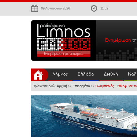
09 Αυγούστου 2026
11:52
Λήμνος
Ελλάδα
Διεθνή
Καλ
Βρίσκεστε εδώ:
Αρχική
Επιλεγμένα
Ολυμπιακός - Ράκοφ: Με το
>>
>>