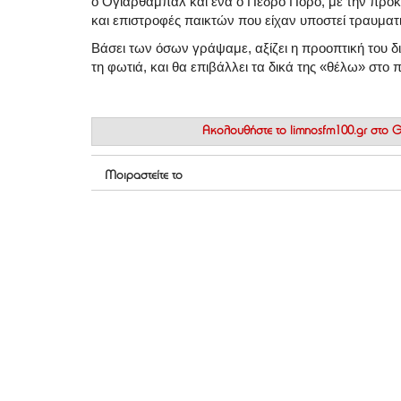
ο
Ογιαρθάμπαλ
και ένα ο
Πέδρο Πόρο
, με την πρό
και επιστροφές παικτών που είχαν υποστεί τραυματ
Βάσει των όσων γράψαμε, αξίζει η προοπτική του δ
τη φωτιά, και θα επιβάλλει τα δικά της «θέλω» στο 
Ακολουθήστε το
limnosfm100.gr στο
Μοιραστείτε το