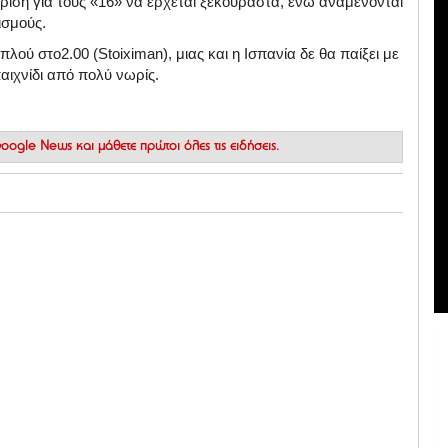
κριση για τους «16» να έρχεται ξεκούραστα, ενώ αναμένονται
ισμούς.
ιπλού στο
2.00 (Stoiximan)
, μιας και η Ισπανία δε θα παίξει με
παιχνίδι από πολύ νωρίς.
 Google News
και μάθετε πρώτοι όλες τις ειδήσεις.