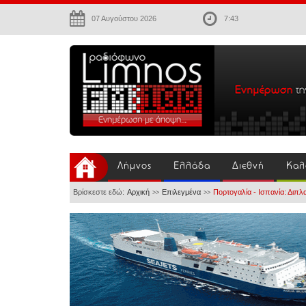
07 Αυγούστου 2026
7:43
Λήμνος
Ελλάδα
Διεθνή
Καλ
Βρίσκεστε εδώ:
Αρχική
Επιλεγμένα
Πορτογαλία - Ισπανία: Διπλ
>>
>>