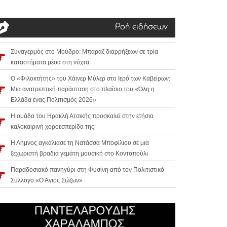
Ροή ειδήσεων
Συναγερμός στο Μούδρο: Μπαράζ διαρρήξεων σε τρία
καταστήματα μέσα στη νύχτα
Ο «Φιλοκτήτης» του Χάινερ Μύλερ στο Ιερό των Καβείρων:
Μια ανατρεπτική παράσταση στο πλαίσιο του «Όλη η
Ελλάδα ένας Πολιτισμός 2026»
Η ομάδα του Ηρακλή Ατσικής προσκαλεί στην ετήσια
καλοκαιρινή χοροεσπερίδα της
Η Λήμνος αγκάλιασε τη Νατάσσα Μποφίλιου σε μια
ξεχωριστή βραδιά γεμάτη μουσική στο Κοντοπούλι
Παραδοσιακό πανηγύρι στη Φυσίνη από τον Πολιτιστικό
Σύλλογο «Ο Άγιος Σώζων»