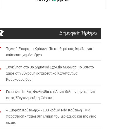
Δημοφιλή Άρθρα
Τεχνική Εταιρεία «Κρίτων»: Το σταθερό σας θεμέλιο για
κάθε επιτυχημένο έργο
Συγκίνηση στο 3ο Δημοτικό Σχολείο Μύρινας: Το ύστατο
χαίρε στη 30χρονη εκπαιδευτικό Κωνσταντίνα
Κουρκουραΐδου
Γερμανία, Ιταλία, Φινλανδία και Δανία θέλουν την Ισπανία
εκτός Σένγκεν μετά τη Θέουτα
«Έμορφη Κούταλης» - 100 χρόνια Νέα Κούταλη | Μια
παράσταση - ταξίδι στη μνήμη του ξεριζωμού και της νέας
αρχής