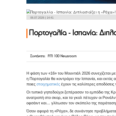
06.07.2026 | 14:41
Πορτογαλία - Ισπανία: Διπλ
Συντάκτης: FM 100 Newsroom
Η φάση των «16» του Μουντιάλ 2026 συνεχίζεται με
η Πορτογαλία θα κοντράρει την Ισπανία, και εκτός 
ποιες
στοιχηματικές
έχουν τις καλύτερες αποδόσεις γ
Οι τυπικά γηπεδούχοι ξεπέρασαν το εμπόδιο της
Κρ
ανατροπή στο σκορ, και τα γκολ πέτυχαν οι
Ρονάλν
οφσάιντ και… γλίτωσαν τον σκόπελο της παράταση
Όσον αφορά τη «Ρόχα», δε συνάντησε προβλήματα