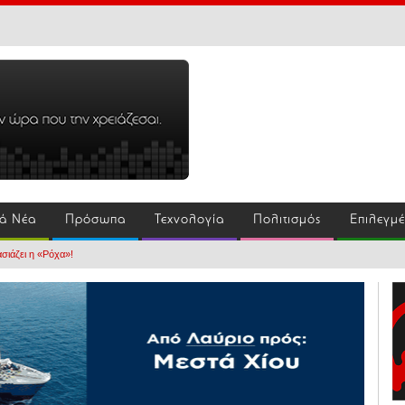
ά Νέα
Πρόσωπα
Τεχνολογία
Πολιτισμός
Επιλεγμ
ασιάζει η «Ρόχα»!