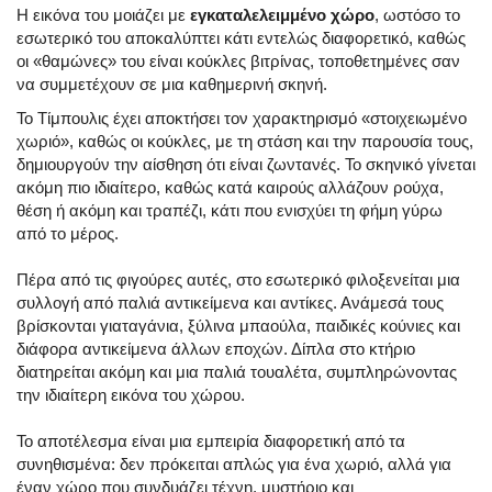
Η εικόνα του μοιάζει με
εγκαταλελειμμένο χώρο
, ωστόσο το
εσωτερικό του αποκαλύπτει κάτι εντελώς διαφορετικό, καθώς
οι «θαμώνες» του είναι κούκλες βιτρίνας, τοποθετημένες σαν
να συμμετέχουν σε μια καθημερινή σκηνή.
Το Τίμπουλις έχει αποκτήσει τον χαρακτηρισμό «στοιχειωμένο
χωριό», καθώς οι κούκλες, με τη στάση και την παρουσία τους,
δημιουργούν την αίσθηση ότι είναι ζωντανές. Το σκηνικό γίνεται
ακόμη πιο ιδιαίτερο, καθώς κατά καιρούς αλλάζουν ρούχα,
θέση ή ακόμη και τραπέζι, κάτι που ενισχύει τη φήμη γύρω
από το μέρος.
Πέρα από τις φιγούρες αυτές, στο εσωτερικό φιλοξενείται μια
συλλογή από παλιά αντικείμενα και αντίκες. Ανάμεσά τους
βρίσκονται γιαταγάνια, ξύλινα μπαούλα, παιδικές κούνιες και
διάφορα αντικείμενα άλλων εποχών. Δίπλα στο κτήριο
διατηρείται ακόμη και μια παλιά τουαλέτα, συμπληρώνοντας
την ιδιαίτερη εικόνα του χώρου.
Το αποτέλεσμα είναι μια εμπειρία διαφορετική από τα
συνηθισμένα: δεν πρόκειται απλώς για ένα χωριό, αλλά για
έναν χώρο που συνδυάζει τέχνη, μυστήριο και