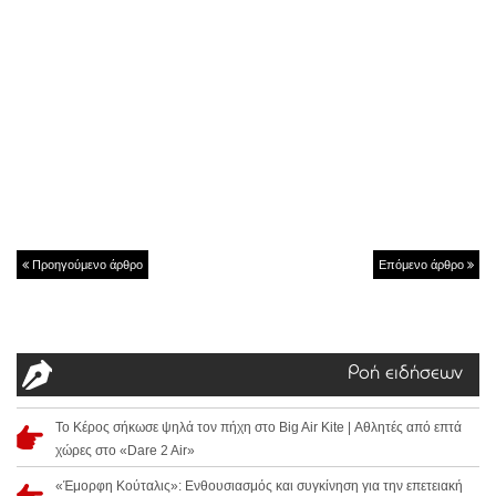
Προηγούμενο άρθρο
Επόμενο άρθρο
Ροή ειδήσεων
Το Κέρος σήκωσε ψηλά τον πήχη στο Big Air Kite | Αθλητές από επτά
χώρες στο «Dare 2 Air»
«Έμορφη Κούταλις»: Ενθουσιασμός και συγκίνηση για την επετειακή