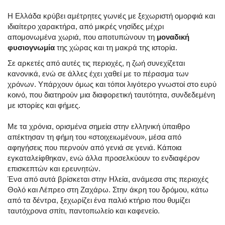
Η Ελλάδα κρύβει αμέτρητες γωνιές με ξεχωριστή ομορφιά και
ιδιαίτερο χαρακτήρα, από μικρές νησίδες μέχρι
απομονωμένα χωριά, που αποτυπώνουν τη
μοναδική
φυσιογνωμία
της χώρας και τη μακρά της ιστορία.
Σε αρκετές από αυτές τις περιοχές, η ζωή συνεχίζεται
κανονικά, ενώ σε άλλες έχει χαθεί με το πέρασμα των
χρόνων. Υπάρχουν όμως και τόποι λιγότερο γνωστοί στο ευρύ
κοινό, που διατηρούν μια διαφορετική ταυτότητα, συνδεδεμένη
με ιστορίες και φήμες.
Με τα χρόνια, ορισμένα σημεία στην ελληνική ύπαιθρο
απέκτησαν τη φήμη του «στοιχειωμένου», μέσα από
αφηγήσεις που περνούν από γενιά σε γενιά. Κάποια
εγκαταλείφθηκαν, ενώ άλλα προσελκύουν το ενδιαφέρον
επισκεπτών και ερευνητών.
Ένα από αυτά βρίσκεται στην Ηλεία, ανάμεσα στις περιοχές
Θολό και Λέπρεο στη Ζαχάρω. Στην άκρη του δρόμου, κάτω
από τα δέντρα, ξεχωρίζει ένα παλιό κτήριο που θυμίζει
ταυτόχρονα σπίτι, παντοπωλείο και καφενείο.