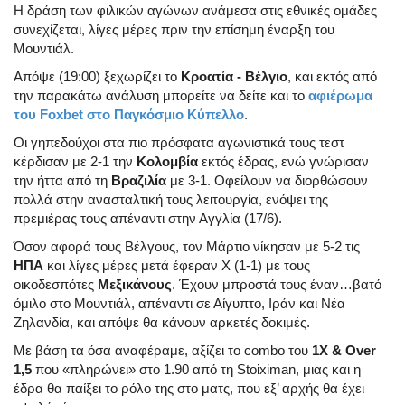
Η δράση των φιλικών αγώνων ανάμεσα στις εθνικές ομάδες
συνεχίζεται, λίγες μέρες πριν την επίσημη έναρξη του
Μουντιάλ.
Απόψε (19:00) ξεχωρίζει το
Κροατία - Βέλγιο
, και εκτός από
την παρακάτω ανάλυση μπορείτε να δείτε και το
αφιέρωμα
του Foxbet στο Παγκόσμιο Κύπελλο
.
Οι γηπεδούχοι στα πιο πρόσφατα αγωνιστικά τους τεστ
κέρδισαν με 2-1 την
Κολομβία
εκτός έδρας, ενώ γνώρισαν
την ήττα από τη
Βραζιλία
με 3-1. Οφείλουν να διορθώσουν
πολλά στην ανασταλτική τους λειτουργία, ενόψει της
πρεμιέρας τους απέναντι στην Αγγλία (17/6).
Όσον αφορά τους Βέλγους, τον Μάρτιο νίκησαν με 5-2 τις
ΗΠΑ
και λίγες μέρες μετά έφεραν Χ (1-1) με τους
οικοδεσπότες
Μεξικάνους
. Έχουν μπροστά τους έναν…βατό
όμιλο στο Μουντιάλ, απέναντι σε Αίγυπτο, Ιράν και Νέα
Ζηλανδία, και απόψε θα κάνουν αρκετές δοκιμές.
Με βάση τα όσα αναφέραμε, αξίζει το combo του
1Χ & Over
1,5
που «πληρώνει» στο 1.90 από τη Stoiximan, μιας και η
έδρα θα παίξει το ρόλο της στο ματς, που εξ’ αρχής θα έχει