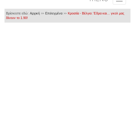
Βρίσκεστε εδώ:
Αρχική
Επιλεγμένα
Κροατία - Βέλγιο: Έδρα και… γκολ μας
>>
>>
δίνουν το 1.90!