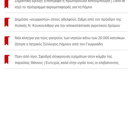
Σημαντική εξέλιξη: Επιστρέφει η πρωτοβουλία Μπουμπούρα | Ξανά σε
ισχύ το πρόγραμμα αερομεταφοράς για τη Λήμνο
Δημόσιο «ευχαριστώ» στους αδελφούς Ζαΐμη από τον πρόεδρο της
Ατσικής Ν. Κουκουλίθρα για την αποκατάσταση αγροτικού δρόμου
Νέα κίνητρα για τους γιατρούς των νησιών κάτω των 20.000 κατοίκων
ζήτησε ο Ιατρικός Σύλλογος Λήμνου από τον Γεωργιάδη
Πριν από λίγο: Σφοδρή σύγκρουση οχημάτων στον κόμβο της
παραλίας Θάνους | Ευτυχώς καλά στην υγεία τους οι επιβαίνοντες