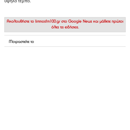
υψηλό τέμπο.
Ακολουθήστε το
limnosfm100.gr στο Google News
και μάθετε πρώτοι
όλες τις ειδήσεις.
Μοιραστείτε το