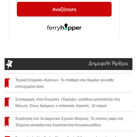
Δημοφιλή Άρθρα
Τεχνική Εταιρεία «Κρίτων»: Το σταθερό σας θεμέλιο για κάθε
επιτυχημένο έργο
Συναγερμός στην Ευρώπη: «Έκρηξη» χιλιάδων μεταναστών στη
Θέουτα -Στους δρόμους ο ισπανικός στρατός, 18 νεκροί
Συγκίνηση στο 3ο Δημοτικό Σχολείο Μύρινας: Το ύστατο χαίρε στη
30χρονη εκπαιδευτικό Κωνσταντίνα Κουρκουραΐδου