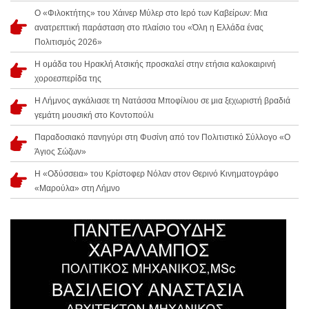
Ο «Φιλοκτήτης» του Χάινερ Μύλερ στο Ιερό των Καβείρων: Μια
ανατρεπτική παράσταση στο πλαίσιο του «Όλη η Ελλάδα ένας
Πολιτισμός 2026»
Η ομάδα του Ηρακλή Ατσικής προσκαλεί στην ετήσια καλοκαιρινή
χοροεσπερίδα της
Η Λήμνος αγκάλιασε τη Νατάσσα Μποφίλιου σε μια ξεχωριστή βραδιά
γεμάτη μουσική στο Κοντοπούλι
Παραδοσιακό πανηγύρι στη Φυσίνη από τον Πολιτιστικό Σύλλογο «Ο
Άγιος Σώζων»
Η «Οδύσσεια» του Κρίστοφερ Νόλαν στον Θερινό Κινηματογράφο
«Μαρούλα» στη Λήμνο