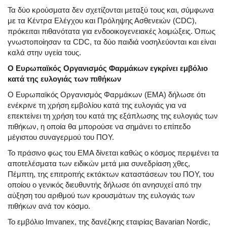
Τα δύο κρούσματα δεν σχετίζονται μεταξύ τους και, σύμφωνα
με τα Κέντρα Ελέγχου και Πρόληψης Ασθενειών (CDC),
πρόκειται πιθανότατα για ενδοοικογενειακές λοιμώξεις. Όπως
γνωστοποίησαν τα CDC, τα δύο παιδιά νοσηλεύονται και είναι
καλά στην υγεία τους.
Ο Ευρωπαϊκός Οργανισμός Φαρμάκων εγκρίνει εμβόλιο
κατά της ευλογιάς των πιθήκων
Ο Ευρωπαϊκός Οργανισμός Φαρμάκων (EMA) δήλωσε ότι
ενέκρινε τη χρήση εμβολίου κατά της ευλογιάς για να
επεκτείνει τη χρήση του κατά της εξάπλωσης της ευλογιάς των
πιθήκων, η οποία θα μπορούσε να σημάνει το επίπεδο
μέγιστου συναγερμού του ΠΟΥ.
Το πράσινο φως του ΕΜΑ δίνεται καθώς ο κόσμος περιμένει τα
αποτελέσματα των ειδικών μετά μια συνεδρίαση χθες,
Πέμπτη, της επιτροπής εκτάκτων καταστάσεων του ΠΟΥ, του
οποίου ο γενικός διευθυντής δήλωσε ότι ανησυχεί από την
αύξηση του αριθμού των κρουσμάτων της ευλογιάς των
πιθήκων ανά τον κόσμο.
Το εμβόλιο Imvanex, της δανέζικης εταιρίας Bavarian Nordic,