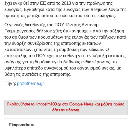
έχει εγκριθεί στην ΕΕ από το 2013 για την πρόληψη της
ευλογιάς. Εγκρίθηκε κατά της ευλογιάς των πιθήκων λόγω της
ομοιότητας μεταξύ αυτού του ιού και του ιού της ευλογιάς.
Ο γενικός διευθυντής του ΠΟΥ Τέντρος Αντανόμ
Γκεμπρεγέσους δήλωσε χθες ότι «ανησυχεί» από την αύξηση
του αριθμού των κρουσμάτων της ευλογιάς των πιθήκων κατά
την έναρξη συνεδρίασης της επιτροπής εκτάκτων
καταστάσεων, ζητώντας τη συμβουλή των ειδικών. Ο
επικεφαλής του ΠΟΥ έχει την ευθύνη για την κήρυξη έκτακτης
ανάγκης για τη δημόσια υγεία διεθνούς ενδιαφέροντος, το
υψηλότερο επίπεδο συναγερμού του οργανισμού υγείας, με
βάση τις συστάσεις της επιτροπής.
Πηγή:
protothema.gr
Ακολουθήστε το
limnosfm100.gr στο Google News
και μάθετε πρώτοι
όλες τις ειδήσεις.
Μοιραστείτε το