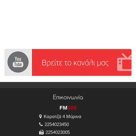
Επικοινωνία
FM
100
Καρατζά 4 Μύρινα
2254023450
2254023005