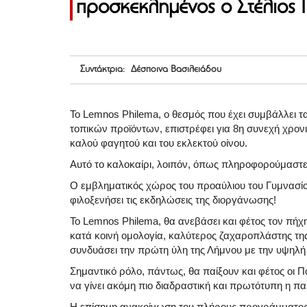
προσκεκλημένος ο Στέλιος
Συντάκτρια: Δέσποινα Βασιλειάδου
Το Lemnos Philema, ο θεσμός που έχει συμβάλλει τα
τοπικών προϊόντων, επιστρέφει για 8η συνεχή χρονιά
καλού φαγητού και του εκλεκτού οίνου.
Αυτό το καλοκαίρι, λοιπόν, όπως πληροφορούμαστε
Ο εμβληματικός χώρος του προαύλιου του Γυμνασίου
φιλοξενήσει τις εκδηλώσεις της διοργάνωσης!
Το Lemnos Philema, θα ανεβάσει και φέτος τον πήχ
κατά κοινή ομολογία, καλύτερος ζαχαροπλάστης της
συνδυάσει την πρώτη ύλη της Λήμνου με την υψηλή
Σημαντικό ρόλο, πάντως, θα παίξουν και φέτος οι Πο
να γίνει ακόμη πιο διαδραστική και πρωτότυπη η π
Η επίσημη ανακοίνωση του πλήρους προγράμματος α