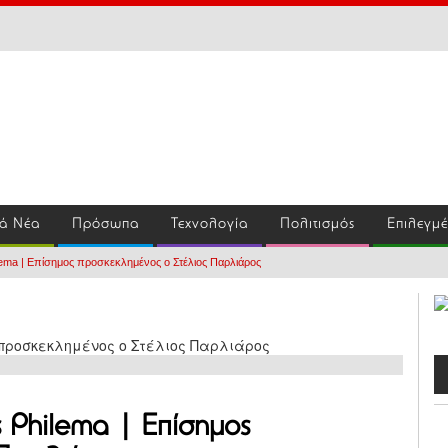
ά Νέα
Πρόσωπα
Τεχνολογία
Πολιτισμός
Επιλεγμ
ilema | Επίσημος προσκεκλημένος ο Στέλιος Παρλιάρος
s Philema | Επίσημος