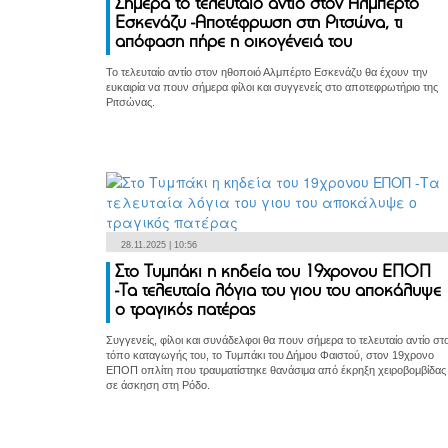
Σήμερα το τελευταίο αντίο στον Αλμπέρτο
Εσκενάζυ -Αποτέφρωση στη Ριτσώνα, τι
απόφαση πήρε η οικογένειά του
Το τελευταίο αντίο στον ηθοποιό Αλμπέρτο Εσκενάζυ θα έχουν την
ευκαιρία να πουν σήμερα φίλοι και συγγενείς στο αποτεφρωτήριο της
Ριτσώνας.
28.11.2025 | 10:56
Στο Τυμπάκι η κηδεία του 19χρονου ΕΠΟΠ
-Τα τελευταία λόγια του γιου του αποκάλυψε
ο τραγικός πατέρας
Συγγενείς, φίλοι και συνάδελφοι θα πουν σήμερα το τελευταίο αντίο στ
τόπο καταγωγής του, το Τυμπάκι του Δήμου Φαιστού, στον 19χρονο
ΕΠΟΠ οπλίτη που τραυματίστηκε θανάσιμα από έκρηξη χειροβομβίδας
σε άσκηση στη Ρόδο.