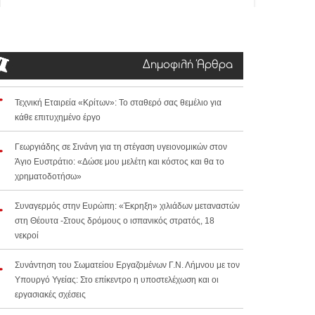
Δημοφιλή Άρθρα
Τεχνική Εταιρεία «Κρίτων»: Το σταθερό σας θεμέλιο για
κάθε επιτυχημένο έργο
Γεωργιάδης σε Σινάνη για τη στέγαση υγειονομικών στον
Άγιο Ευστράτιο: «Δώσε μου μελέτη και κόστος και θα το
χρηματοδοτήσω»
Συναγερμός στην Ευρώπη: «Έκρηξη» χιλιάδων μεταναστών
στη Θέουτα -Στους δρόμους ο ισπανικός στρατός, 18
νεκροί
Συνάντηση του Σωματείου Εργαζομένων Γ.Ν. Λήμνου με τον
Υπουργό Υγείας: Στο επίκεντρο η υποστελέχωση και οι
εργασιακές σχέσεις