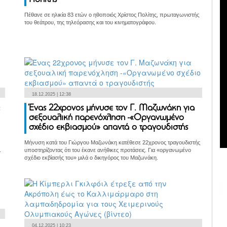
Πολίτης
Πέθανε σε ηλικία 83 ετών ο ηθοποιός Χρίστος Πολίτης, πρωταγωνιστής
του θεάτρου, της τηλεόρασης και του κινηματογράφου.
18.12.2025 | 12:38
:
Ένας 22χρονος μήνυσε τον Γ. Μαζωνάκη για
σεξουαλική παρενόχληση -«Οργανωμένο
σχέδιο εκβιασμού» απαντά ο τραγουδιστής
Μήνυση κατά του Γιώργου Μαζωνάκη κατέθεσε 22χρονος τραγουδιστής
.
υποστηρίζοντας ότι του έκανε ανήθικες προτάσεις. Για «οργανωμένο
σχέδιο εκβίασής του» μιλά ο δικηγόρος του Μαζωνάκη.
04.12.2025 | 10:23