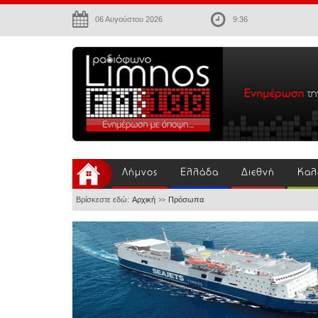
06 Αυγούστου 2026
9:36
Λήμνος
Ελλάδα
Διεθνή
Καλ
Βρίσκεστε εδώ:
Αρχική
Πρόσωπα
>>