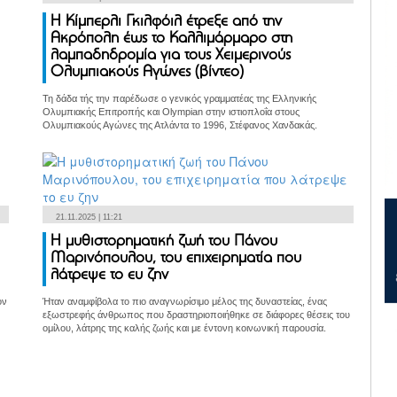
Η Κίμπερλι Γκιλφόιλ έτρεξε από την
Ακρόπολη έως το Καλλιμάρμαρο στη
λαμπαδηδρομία για τους Χειμερινούς
Ολυμπιακούς Αγώνες (βίντεο)
Τη δάδα τής την παρέδωσε ο γενικός γραμματέας της Ελληνικής
Ολυμπιακής Επιτροπής και Olympian στην ιστιοπλοΐα στους
Ολυμπιακούς Αγώνες της Ατλάντα το 1996, Στέφανος Χανδακάς.
21.11.2025 | 11:21
Η μυθιστορηματική ζωή του Πάνου
Μαρινόπουλου, του επιχειρηματία που
λάτρεψε το ευ ζην
ον
Ήταν αναμφίβολα το πιο αναγνωρίσιμο μέλος της δυναστείας, ένας
εξωστρεφής άνθρωπος που δραστηριοποιήθηκε σε διάφορες θέσεις του
ομίλου, λάτρης της καλής ζωής και με έντονη κοινωνική παρουσία.