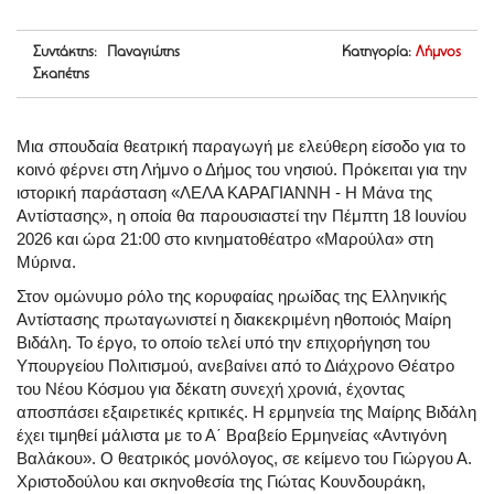
Συντάκτης: Παναγιώτης
Κατηγορία:
Λήμνος
Σκαπέτης
Μια σπουδαία θεατρική παραγωγή με ελεύθερη είσοδο για το
κοινό φέρνει στη Λήμνο ο Δήμος του νησιού. Πρόκειται για την
ιστορική παράσταση «ΛΕΛΑ ΚΑΡΑΓΙΑΝΝΗ - Η Μάνα της
Αντίστασης», η οποία θα παρουσιαστεί την Πέμπτη 18 Ιουνίου
2026 και ώρα 21:00 στο κινηματοθέατρο «Μαρούλα» στη
Μύρινα.
Στον ομώνυμο ρόλο της κορυφαίας ηρωίδας της Ελληνικής
Αντίστασης πρωταγωνιστεί η διακεκριμένη ηθοποιός Μαίρη
Βιδάλη. Το έργο, το οποίο τελεί υπό την επιχορήγηση του
Υπουργείου Πολιτισμού, ανεβαίνει από το Διάχρονο Θέατρο
του Νέου Κόσμου για δέκατη συνεχή χρονιά, έχοντας
αποσπάσει εξαιρετικές κριτικές. Η ερμηνεία της Μαίρης Βιδάλη
έχει τιμηθεί μάλιστα με το Α΄ Βραβείο Ερμηνείας «Αντιγόνη
Βαλάκου». Ο θεατρικός μονόλογος, σε κείμενο του Γιώργου Α.
Χριστοδούλου και σκηνοθεσία της Γιώτας Κουνδουράκη,