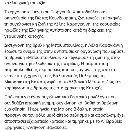
καλλιτεχνική του αξία.
Το έργο, σε κείμενο του Γιώργου Α. Χριστοδούλου και
σκηνοθεσία της Γιώτας Κουνδουράκη, ζωντανεύει επί σκηνής
τη συγκλονιστική ζωή της Λέλας Καραγιάννη, της κορυφαίας
ηρωίδας της Ελληνικής Αντίστασης κατά τη διάρκεια της
γερμανικής κατοχής.
Δισέγγονη της θρυλικής Μπουμπουλίνας, η Λέλα Καραγιάννη
έδωσε το όνομά της στην αντιστασιακή οργάνωση που ίδρυσε,
τη θρυλική «Μπουμπουλίνα», και αφιέρωσε τη ζωή της στον
αγώνα για την ελευθερία της πατρίδας. Η παράσταση
παρακολουθεί τις περιπέτειες και τους αγώνες της από τα
νεανικά της χρόνια, τους Βαλκανικούς Πολέμους, τη
Μικρασιατική Καταστροφή και το Αλβανικό Μέτωπο, έως την
κορύφωση της δράσης της στα χρόνια της Κατοχής.
Πρόκειται για έναν συγκλονιστικό θεατρικό μονόλογο που
συνδυάζει ιστορική μνήμη, συγκίνηση και βαθιά ανθρώπινη
ευαισθησία. Η ερμηνεία της Μαίρης Βιδάλη, η οποία
προσέγγισε τον ρόλο με ιδιαίτερο σεβασμό και αφοσίωση, έχει
αποσπάσει εξαιρετικές κριτικές και τιμήθηκε με το Α΄ Βραβείο
Ερμηνείας «Αντιγόνη Βαλάκου».