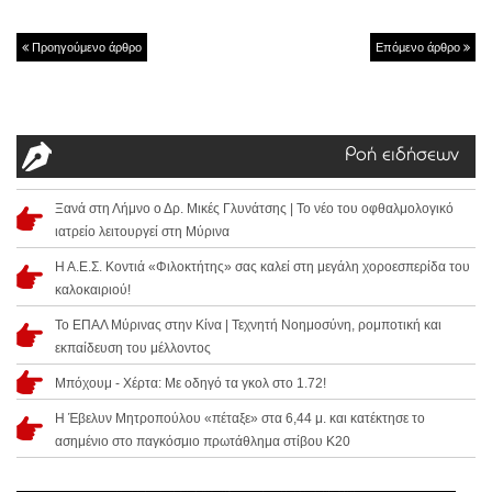
Προηγούμενο άρθρο
Επόμενο άρθρο
Ροή ειδήσεων
Ξανά στη Λήμνο ο Δρ. Μικές Γλυνάτσης | Το νέο του οφθαλμολογικό
ιατρείο λειτουργεί στη Μύρινα
Η Α.Ε.Σ. Κοντιά «Φιλοκτήτης» σας καλεί στη μεγάλη χοροεσπερίδα του
καλοκαιριού!
Το ΕΠΑΛ Μύρινας στην Κίνα | Τεχνητή Νοημοσύνη, ρομποτική και
εκπαίδευση του μέλλοντος
Μπόχουμ - Χέρτα: Με οδηγό τα γκολ στο 1.72!
Η Έβελυν Μητροπούλου «πέταξε» στα 6,44 μ. και κατέκτησε το
ασημένιο στο παγκόσμιο πρωτάθλημα στίβου Κ20