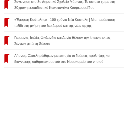
Συγκίνηση στο 3ο Δημοτικό Σχολείο Μύρινας: Το ύστατο χαίρε στη
30χρονη εκπαιδευτικό Κωνσταντίνα Κουρκουραΐδου
«Έμορφη Κούταλης» - 100 χρόνια Νέα Κούταλη | Μια παράσταση -
ταξίδι στη μνήμη του ξεριζωμού και της νέας αρχής
Γερμανία, Ιταλία, Φινλανδία και Δανία θέλουν την Ισπανία εκτός
Σένγκεν μετά τη Θέουτα
Λήμνος: Ολοκληρώθηκαν με επιτυχία οι δράσεις πρόληψης και
διάγνωσης παθήσεων μαστού στο Νοσοκομείο του νησιού