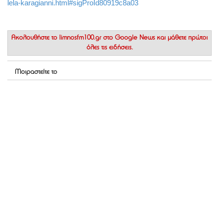
lela-karagianni.html#sigProId80919c8a03
Ακολουθήστε το
limnosfm100.gr στο Google News
και μάθετε πρώτοι
όλες τις ειδήσεις.
Μοιραστείτε το