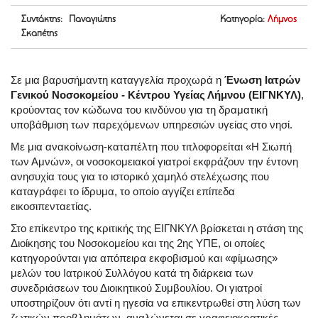
Συντάκτης: Παναγιώτης
Κατηγορία:
Λήμνος
Σκαπέτης
Σε μια βαρυσήμαντη καταγγελία προχωρά η
Ένωση Ιατρών
Γενικού Νοσοκομείου - Κέντρου Υγείας Λήμνου (ΕΙΓΝΚΥΛ)
,
κρούοντας τον κώδωνα του κινδύνου για τη δραματική
υποβάθμιση των παρεχόμενων υπηρεσιών υγείας στο νησί.
Με μια ανακοίνωση-καταπέλτη που τιτλοφορείται «Η Σιωπή
των Αμνών», οι νοσοκομειακοί γιατροί εκφράζουν την έντονη
ανησυχία τους για το ιστορικό χαμηλό στελέχωσης που
καταγράφει το ίδρυμα, το οποίο αγγίζει επίπεδα
εικοσιπενταετίας.
Στο επίκεντρο της κριτικής της ΕΙΓΝΚΥΛ βρίσκεται η στάση της
Διοίκησης του Νοσοκομείου και της 2ης ΥΠΕ, οι οποίες
κατηγορούνται για απόπειρα εκφοβισμού και «φίμωσης»
μελών του Ιατρικού Συλλόγου κατά τη διάρκεια των
συνεδριάσεων του Διοικητικού Συμβουλίου. Οι γιατροί
υποστηρίζουν ότι αντί η ηγεσία να επικεντρωθεί στη λύση των
ζωτικών προβλημάτων, αναλώνεται σε γραφειοκρατικές