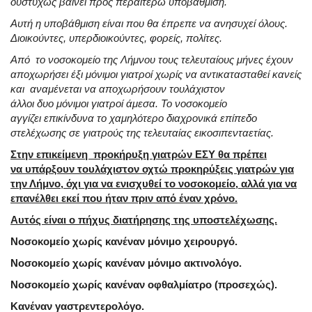
δυστυχώς βαίνει προς περαιτέρω υποβάθμιση.
Αυτή η υποβάθμιση είναι που θα έπρεπε να ανησυχεί όλους.
Διοικούντες, υπερδιοικούντες, φορείς, πολίτες.
Από το νοσοκομείο της Λήμνου τους τελευταίους μήνες έχουν
αποχωρήσει έξι μόνιμοι γιατροί χωρίς να αντικατασταθεί κανείς
και αναμένεται να αποχωρήσουν τουλάχιστον
άλλοι δυο μόνιμοι γιατροί άμεσα. Το νοσοκομείο
αγγίζει επικίνδυνα το χαμηλότερο διαχρονικά επίπεδο
στελέχωσης σε γιατρούς της τελευταίας εικοσιπενταετίας.
Στην επικείμενη προκήρυξη γιατρών ΕΣΥ θα πρέπει
να υπάρξουν τουλάχιστον οχτώ προκηρύξεις γιατρών για
την Λήμνο, όχι για να ενισχυθεί το νοσοκομείο, αλλά για να
επανέλθει εκεί που ήταν πριν από έναν χρόνο.
Αυτός είναι ο πήχυς διατήρησης της υποστελέχωσης.
Νοσοκομείο χωρίς κανέναν μόνιμο χειρουργό.
Νοσοκομείο χωρίς κανέναν μόνιμο ακτινολόγο.
Νοσοκομείο χωρίς κανέναν οφθαλμίατρο (προσεχώς).
Κανέναν γαστρεντερολόγο.