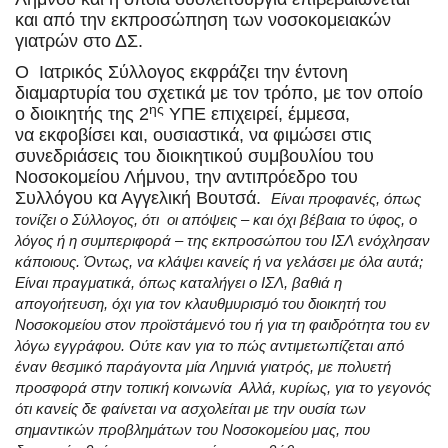
και από την εκπροσώπηση των νοσοκομειακών
γιατρών στο ΔΣ.
Ο Ιατρικός Σύλλογος εκφράζει την έντονη
διαμαρτυρία του σχετικά με τον τρόπο, με τον οποίο
ης
ο διοικητής της 2
ΥΠΕ επιχειρεί, έμμεσα,
να εκφοβίσει και, ουσιαστικά, να φιμώσει στις
συνεδριάσεις του διοικητικού συμβουλίου του
Νοσοκομείου Λήμνου, την αντιπρόεδρο του
Συλλόγου κα Αγγελική Βουτσά.
Είναι προφανές, όπως
τονίζει ο Σύλλογος, ότι οι απόψεις – και όχι βέβαια το ύφος, ο
λόγος ή η συμπεριφορά – της εκπροσώπου του ΙΣΛ ενόχλησαν
κάποιους. Όντως, να κλάψει κανείς ή να γελάσει με όλα αυτά;
Είναι πραγματικά, όπως καταλήγει ο ΙΣΛ, βαθιά η
απογοήτευση, όχι για τον κλαυθμυρισμό του διοικητή του
Νοσοκομείου στον προϊστάμενό του ή για τη φαιδρότητα του εν
λόγω εγγράφου. Ούτε καν για το πώς αντιμετωπίζεται από
έναν θεσμικό παράγοντα μία Λημνιά γιατρός, με πολυετή
προσφορά στην τοπική κοινωνία Αλλά, κυρίως, για το γεγονός
ότι κανείς δε φαίνεται να ασχολείται με την ουσία των
σημαντικών προβλημάτων του Νοσοκομείου μας, που