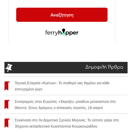
Δημοφιλή Άρθρα
Τεχνική Εταιρεία «Κρίτων»: Το σταθερό σας θεμέλιο για κάθε
επιτυχημένο έργο
Συναγερμός στην Ευρώπη: «Έκρηξη» χιλιάδων μεταναστών στη
Θέουτα -Στους δρόμους ο ισπανικός στρατός, 18 νεκροί
Συγκίνηση στο 3ο Δημοτικό Σχολείο Μύρινας: Το ύστατο χαίρε στη
30χρονη εκπαιδευτικό Κωνσταντίνα Κουρκουραΐδου