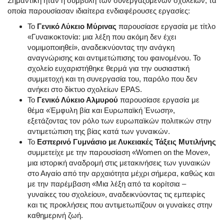
Σημαντική ήταν η συμβολή των συνεργαζόμενων σχολείων, τα
οποία παρουσίασαν ιδιαίτερα ενδιαφέρουσες εργασίες:
Το
Γενικό Λύκειο Μύρινας
παρουσίασε εργασία με τίτλο
«Γυναικοκτονία: μια λέξη που ακόμη δεν έχει
νομιμοποιηθεί», αναδεικνύοντας την ανάγκη
αναγνώρισης και αντιμετώπισης του φαινομένου. Το
σχολείο ευχαριστήθηκε θερμά για την ουσιαστική
συμμετοχή και τη συνεργασία του, παρόλο που δεν
ανήκει στο δίκτυο σχολείων EPAS.
Το
Γενικό Λύκειο Αλμυρού
παρουσίασε εργασία με
θέμα «Έμφυλη βία και Ευρωπαϊκή Ένωση»,
εξετάζοντας τον ρόλο των ευρωπαϊκών πολιτικών στην
αντιμετώπιση της βίας κατά των γυναικών.
Το
Εσπερινό Γυμνάσιο με Λυκειακές Τάξεις Μυτιλήνης
συμμετείχε με την παρουσίαση «Women on the Move»,
μια ιστορική αναδρομή στις μετακινήσεις των γυναικών
στο Αιγαίο από την αρχαιότητα μέχρι σήμερα, καθώς και
με την παρέμβαση «Μια λέξη από τα κορίτσια –
γυναίκες του σχολείου», αναδεικνύοντας τις εμπειρίες
και τις προκλήσεις που αντιμετωπίζουν οι γυναίκες στην
καθημερινή ζωή.