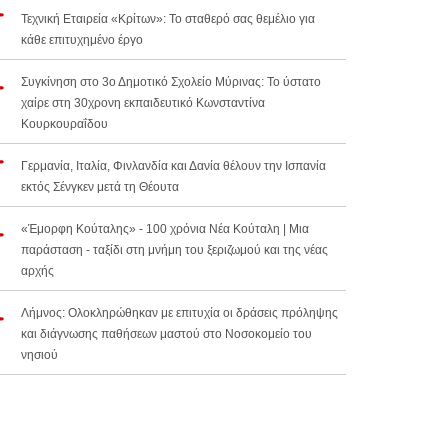
Τεχνική Εταιρεία «Κρίτων»: Το σταθερό σας θεμέλιο για
κάθε επιτυχημένο έργο
Συγκίνηση στο 3ο Δημοτικό Σχολείο Μύρινας: Το ύστατο
χαίρε στη 30χρονη εκπαιδευτικό Κωνσταντίνα
Κουρκουραΐδου
Γερμανία, Ιταλία, Φινλανδία και Δανία θέλουν την Ισπανία
εκτός Σένγκεν μετά τη Θέουτα
«Έμορφη Κούταλης» - 100 χρόνια Νέα Κούταλη | Μια
παράσταση - ταξίδι στη μνήμη του ξεριζωμού και της νέας
αρχής
Λήμνος: Ολοκληρώθηκαν με επιτυχία οι δράσεις πρόληψης
και διάγνωσης παθήσεων μαστού στο Νοσοκομείο του
νησιού