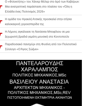
Ο «Φιλοκτήτης» του Χάινερ Μύλερ στο Ιερό των Καβείρων:
Μια ανατρεπτική παράσταση στο πλαίσιο του «Όλη η
Ελλάδα ένας Πολιτισμός 2026»
Η ομάδα του Ηρακλή Ατσικής προσκαλεί στην ετήσια
καλοκαιρινή χοροεσπερίδα της
Η Λήμνος αγκάλιασε τη Νατάσσα Μποφίλιου σε μια
ξεχωριστή βραδιά γεμάτη μουσική στο Κοντοπούλι
Παραδοσιακό πανηγύρι στη Φυσίνη από τον Πολιτιστικό
Σύλλογο «Ο Άγιος Σώζων»