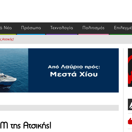
ά Νέα
Πρόσωπα
Τεχνολογία
Πολιτισμός
Επιλεγμ
ς Ατσικής!
M της Ατσικής!