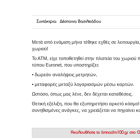
Συντάκτρια: Δέσποινα Βασιλειάδου
Μετά από ενάμιση μήνα τέθηκε εχθές σε λειτουργία
χωριού!
Το ΑΤΜ, είχε τοποθετηθεί στην πλατεία του χωριού π
τύπου Euronet
, που υποστηρίζει:
•
δωρεάν αναλήψεις μετρητών
,
•
μεταφορές μεταξύ λογαριασμών
μέσω καρτών.
Ωστόσο, όπως μας λένε,
δεν δέχεται καταθέσεις
.
Θετική εξέλιξη, που θα εξυπηρετήσει αρκετό κόσμο! 
συνηθισμένες ανάγκες, να χρειάζεται να πηγαίνει κ
Ακολουθήστε το
limnosfm100.gr στο