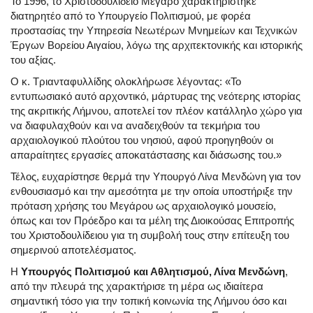
Το 1996, το Χριστοδουλίδειο Μέγαρο χαρακτηρίστηκε
διατηρητέο από το Υπουργείο Πολιτισμού, με φορέα
προστασίας την Υπηρεσία Νεωτέρων Μνημείων και Τεχνικών
Έργων Βορείου Αιγαίου, λόγω της αρχιτεκτονικής και ιστορικής
του αξίας.
Ο κ. Τριανταφυλλίδης ολοκλήρωσε λέγοντας:
«Το
εντυπωσιακό αυτό αρχοντικό, μάρτυρας της νεότερης ιστορίας
της ακριτικής Λήμνου, αποτελεί τον πλέον κατάλληλο χώρο για
να διαφυλαχθούν και να αναδειχθούν τα τεκμήρια του
αρχαιολογικού πλούτου του νησιού, αφού προηγηθούν οι
απαραίτητες εργασίες αποκατάστασης και διάσωσης του.»
Τέλος, ευχαρίστησε θερμά την Υπουργό Λίνα Μενδώνη για τον
ενθουσιασμό και την αμεσότητα με την οποία υποστήριξε την
πρόταση χρήσης του Μεγάρου ως αρχαιολογικό μουσείο,
όπως και τον Πρόεδρο και τα μέλη της Διοικούσας Επιτροπής
του Χριστοδουλίδειου για τη συμβολή τους στην επίτευξη του
σημερινού αποτελέσματος.
Η
Υπουργός Πολιτισμού και Αθλητισμού, Λίνα Μενδώνη
,
από την πλευρά της χαρακτήρισε τη μέρα ως ιδιαίτερα
σημαντική τόσο για την τοπική κοινωνία της Λήμνου όσο και