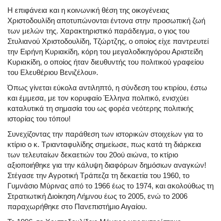
Η επιφάνεια και η κοινωνική θέση της οικογένειας
Χριστοδουλίδη αποτυπώνονται έντονα στην προσωπική ζωή
των μελών της. Χαρακτηριστικό παράδειγμα, ο γιος του
Στυλιανού Χριστοδουλίδη, Τζώρτζης, ο οποίος είχε παντρευτεί
την Ειρήνη Κυριακίδη, κόρη του μεγαλοδικηγόρου Αριστείδη
Κυριακίδη, ο οποίος ήταν διευθυντής του πολιτικού γραφείου
του Ελευθέριου Βενιζέλου».
Όπως γίνεται εύκολα αντιληπτό, η σύνδεση του κτιρίου, έστω
και έμμεσα, με τον κορυφαίο Έλληνα πολιτικό, ενισχύει
καταλυτικά τη σημασία του ως φορέα νεότερης πολιτικής
ιστορίας του τόπου!
Συνεχίζοντας την παράθεση των ιστορικών στοιχείων για το
κτίριο ο κ. Τριανταφυλίδης σημείωσε, πως κατά τη διάρκεια
των τελευταίων δεκαετιών του 20ού αιώνα, το κτίριο
αξιοποιήθηκε για την κάλυψη διαφόρων δημόσιων αναγκών!
Στέγασε την Αγροτική Τράπεζα τη δεκαετία του 1960, το
Γυμνάσιο Μύρινας από το 1966 έως το 1974, και ακολούθως τη
Στρατιωτική Διοίκηση Λήμνου έως το 2005, ενώ το 2006
παραχωρήθηκε στο Πανεπιστήμιο Αιγαίου.