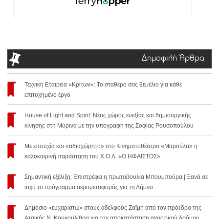
Δημοφιλή Άρθρα
Τεχνική Εταιρεία «Κρίτων»: Το σταθερό σας θεμέλιο για κάθε
επιτυχημένο έργο
House of Light and Spirit: Νέος χώρος ευεξίας και δημιουργικής
κίνησης στη Μύρινα με την υπογραφή της Σοφίας Ρουσοπούλου
Με επιτυχία και «αδιαχώρητο» στο Κινηματοθέατρο «Μαρούλα» η
καλοκαιρινή παράσταση του Χ.Ο.Λ. «Ο ΗΦΑΙΣΤΟΣ»
Σημαντική εξέλιξη: Επιστρέφει η πρωτοβουλία Μπουμπούρα | Ξανά σε
ισχύ το πρόγραμμα αερομεταφοράς για τη Λήμνο
Δημόσιο «ευχαριστώ» στους αδελφούς Ζαΐμη από τον πρόεδρο της
Ατσικής Ν. Κουκουλίθρα για την αποκατάσταση αγροτικού δρόμου