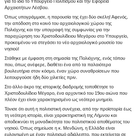
για το ίδιο το Υπουργείο Πολιτισμού και την Εφορεία
Αρχαιοτήτων Λέσβου.
Όπως υπογράμμισε, η παρουσία της έχει δύο σκέλη! Αφενός,
την απόδοση στο κοινό του αρχαιολογικού χώρου της
Πολιόχνης και την υπογραφή της συμφωνίας για την
παραχώρηση του Χριστοδουλίδειου Μεγάρου στο Υπουργείο,
προκειμένου να στεγάσει το νέο αρχαιολογικό μουσείο του
νησιού!
Στάθηκε με έμφαση στη σημασία της Πολιόχνης, ενός τόπου
που, όπως ανέφερε, διαθέτει ένα από τα παλαιότερα
βουλευτήρια στον κόσμο, έναν χώρο συναθροίσεων που
λειτουργούσε ήδη δύο χιλιετίες πριν.
Στο άλλο άκρο της ιστορικής διαδρομής τοποθέτησε το
Χριστοδουλίδειο Μέγαρο, ένα αρχοντικό του 19ου αιώνα που
πλέον έχει είναι χαρακτηρισμένο ως νεότερο μνημείο.
Τόνισε ότι αυτή η πολιτιστική συνέχεια, από την προϊστορία έως
τη νεότερη ιστορία, είναι χαρακτηριστική της Λήμνου και
αποδεικνύει τη μοναδικότητα του πολιτιστικού αποθέματος του
νησιού. Όπως σημείωσε η κ. Μενδώνη, η Ελλάδα είναι
ευλογημένη με έναν πολιτισμό αδιάλειπτο, που εκτείνεται σε