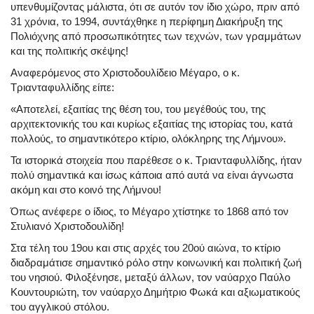
υπενθυμίζοντας μάλιστα, ότι σε αυτόν τον ίδιο χώρο, πριν από
31 χρόνια, το 1994, συντάχθηκε η περίφημη Διακήρυξη της
Πολιόχνης από προσωπικότητες των τεχνών, των γραμμάτων
και της πολιτικής σκέψης!
Αναφερόμενος στο Χριστοδουλίδειο Μέγαρο, ο κ.
Τριανταφυλλίδης είπε:
«Αποτελεί, εξαιτίας της θέση του, του μεγέθούς του, της
αρχιτεκτονικής του και κυρίως εξαιτίας της ιστορίας του, κατά
πολλούς, το σημαντικότερο κτίριο, ολόκληρης της Λήμνου».
Τα ιστορικά στοιχεία που παρέθεσε ο κ. Τριανταφυλλίδης, ήταν
πολύ σημαντικά και ίσως κάποια από αυτά να είναι άγνωστα
ακόμη και στο κοινό της Λήμνου!
Όπως ανέφερε ο ίδιος, το Μέγαρο χτίστηκε το 1868 από τον
Στυλιανό Χριστοδουλίδη!
Στα τέλη του 19ου και στις αρχές του 20ού αιώνα, το κτίριο
διαδραμάτισε σημαντικό ρόλο στην κοινωνική και πολιτική ζωή
του νησιού. Φιλοξένησε, μεταξύ άλλων, τον ναύαρχο Παύλο
Κουντουριώτη, τον ναύαρχο Δημήτριο Φωκά και αξιωματικούς
του αγγλικού στόλου.