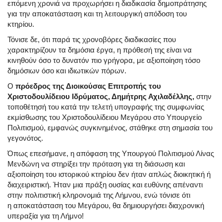
επόμενη χρονιά να προχωρήσει η διαδικασία δημοπράτησης
για την αποκατάσταση και τη λειτουργική απόδοση του
κτηρίου.
Τόνισε δε, ότι παρά τις χρονοβόρες διαδικασίες που
χαρακτηρίζουν τα δημόσια έργα, η πρόθεσή της είναι να
κινηθούν όσο το δυνατόν πιο γρήγορα, με αξιοποίηση τόσο
δημόσιων όσο και ιδιωτικών πόρων.
Ο
πρόεδρος της Διοικούσας Επιτροπής του
Χριστοδουλίδειου Ιδρύματος, Δημήτρης Αχιλαδέλλης,
στην
τοποθέτησή του κατά την τελετή υπογραφής της συμφωνίας
εκμίσθωσης του Χριστοδουλίδειου Μεγάρου στο Υπουργείο
Πολιτισμού, εμφανώς συγκινημένος, στάθηκε στη σημασία του
γεγονότος.
Όπως επεσήμανε, η απόφαση της Υπουργού Πολιτισμού Λίνας
Μενδώνη να στηρίξει την πρόταση για τη διάσωση και
αξιοποίηση του ιστορικού κτηρίου δεν ήταν απλώς διοικητική ή
διαχειριστική. Ήταν μια πράξη ουσίας και ευθύνης απέναντι
στην πολιτιστική κληρονομιά της Λήμνου, ενώ τόνισε ότι
η
αποκατάσταση του Μεγάρου, θα δημιουργήσει διαχρονική
υπεραξία για τη Λήμνο!