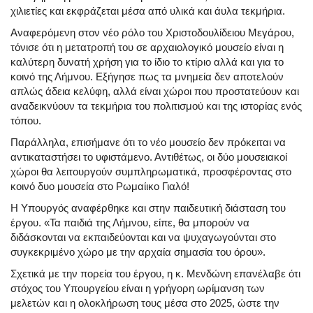
χιλιετίες και εκφράζεται μέσα από υλικά και άυλα τεκμήρια.
Αναφερόμενη στον νέο ρόλο του Χριστοδουλίδειου Μεγάρου,
τόνισε ότι η μετατροπή του σε αρχαιολογικό μουσείο είναι η
καλύτερη δυνατή χρήση για το ίδιο το κτίριο αλλά και για το
κοινό της Λήμνου. Εξήγησε πως τα μνημεία δεν αποτελούν
απλώς άδεια κελύφη, αλλά είναι χώροι που προστατεύουν και
αναδεικνύουν τα τεκμήρια του πολιτισμού και της ιστορίας ενός
τόπου.
Παράλληλα, επισήμανε ότι το νέο μουσείο δεν πρόκειται να
αντικαταστήσει το υφιστάμενο. Αντιθέτως, οι δύο μουσειακοί
χώροι θα λειτουργούν συμπληρωματικά, προσφέροντας στο
κοινό δυο μουσεία στο Ρωμαίικο Γιαλό!
Η Υπουργός αναφέρθηκε και στην παιδευτική διάσταση του
έργου. «Τα παιδιά της Λήμνου, είπε, θα μπορούν να
διδάσκονται να εκπαιδεύονται και να ψυχαγωγούνται στο
συγκεκριμένο χώρο με την αρχαία σημασία του όρου».
Σχετικά με την πορεία του έργου, η κ. Μενδώνη επανέλαβε ότι
στόχος του Υπουργείου είναι η γρήγορη ωρίμανση των
μελετών και η ολοκλήρωση τους μέσα στο 2025, ώστε την