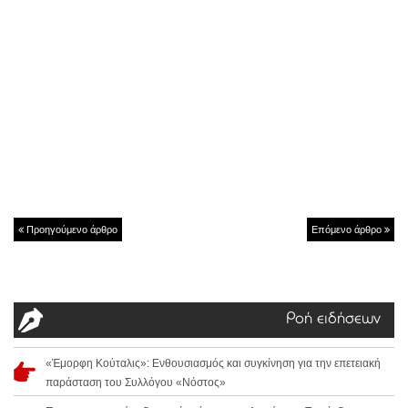
Προηγούμενο άρθρο
Επόμενο άρθρο
Ροή ειδήσεων
«Έμορφη Κούταλις»: Ενθουσιασμός και συγκίνηση για την επετειακή
παράσταση του Συλλόγου «Νόστος»