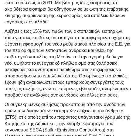
εκατ. ευρώ έως το 2031. Με βάση τις ίδιες εκτιμήσεις, τα
ακριβότερα εισιτήρια θα οδηγήσουν σε μείωση της επιβατικής
κίνησης, συρρίκνωση της κερδοφορίας και απώλεια θέσεων
εργασίας στον κλάδο.
Αυξήσεις έως 15% των τιμών των ακτοπλοϊκών εισιτηρίων,
τόσο για τους επιβάτες όσο και για τα μεταφερόμενα οχήματα,
φέρνει η εφαρμογή του νέου ρυθμιστικού πλαισίου της Ε.Ε. για
τον περιορισμό των εκπομπών άνθρακα και θείου της
επιβατηγού ναυτιλίας στη Μεσόγειο. Στην αγορά μιλούν για
νέο, υψηλότατο ενεργειακό πληθωρισμό στις θαλάσσιες
μεταφορές και ανύπαρκτα περιθώρια στις επιχειρήσεις να
απορροφήσουν το επιπλέον κόστος. Ορισμένες ακτοπλοϊκές
έχουν ήδη ανακοινώσει στους εμπορικούς συνεργάτες τους
αυτές τις αυξήσεις, ενώ τις επόμενες εβδομάδες αναμένεται να
προβούν σε ανάλογες ανακοινώσεις και άλλες εταιρείες.
Οι συγκεκριμένες αυξήσεις προκύπτουν από την άνοδο των
τιμών των δικαιωμάτων εκπομπών διοξειδίου του άνθρακα
(ETS), στις οποίες επί του παρόντος υπάγονται οι γραμμές της
Κρήτης και της Αδριατικής, την έναρξη εφαρμογής του
κανονισμού SECA (Sulfur Emissions Control Area) στη