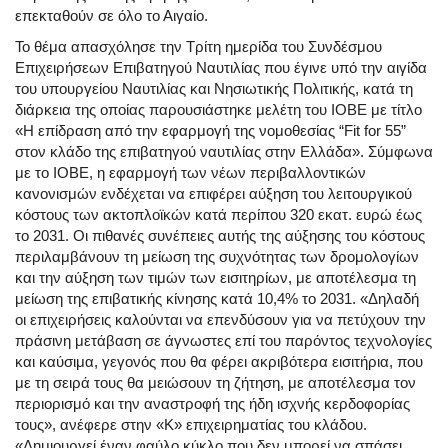
επεκταθούν σε όλο το Αιγαίο.
Το θέμα απασχόλησε την Τρίτη ημερίδα του Συνδέσμου
Επιχειρήσεων Επιβατηγού Ναυτιλίας που έγινε υπό την αιγίδα
του υπουργείου Ναυτιλίας και Νησιωτικής Πολιτικής, κατά τη
διάρκεια της οποίας παρουσιάστηκε μελέτη του ΙΟΒΕ με τίτλο
«Η επίδραση από την εφαρμογή της νομοθεσίας “Fit for 55”
στον κλάδο της επιβατηγού ναυτιλίας στην Ελλάδα». Σύμφωνα
με το ΙΟΒΕ, η εφαρμογή των νέων περιβαλλοντικών
κανονισμών ενδέχεται να επιφέρει αύξηση του λειτουργικού
κόστους των ακτοπλοϊκών κατά περίπου 320 εκατ. ευρώ έως
το 2031. Οι πιθανές συνέπειες αυτής της αύξησης του κόστους
περιλαμβάνουν τη μείωση της συχνότητας των δρομολογίων
και την αύξηση των τιμών των εισιτηρίων, με αποτέλεσμα τη
μείωση της επιβατικής κίνησης κατά 10,4% το 2031. «Δηλαδή
οι επιχειρήσεις καλούνται να επενδύσουν για να πετύχουν την
πράσινη μετάβαση σε άγνωστες επί του παρόντος τεχνολογίες
και καύσιμα, γεγονός που θα φέρει ακριβότερα εισιτήρια, που
με τη σειρά τους θα μειώσουν τη ζήτηση, με αποτέλεσμα τον
περιορισμό και την αναστροφή της ήδη ισχνής κερδοφορίας
τους», ανέφερε στην «Κ» επιχειρηματίας του κλάδου.
«Δημιουργεί έναν φαύλο κύκλο που δεν μπορεί να σπάσει