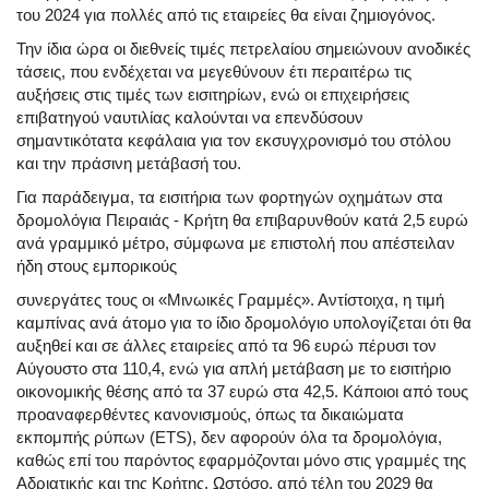
του 2024 για πολλές από τις εταιρείες θα είναι ζημιογόνος.
Την ίδια ώρα οι διεθνείς τιμές πετρελαίου σημειώνουν ανοδικές
τάσεις, που ενδέχεται να μεγεθύνουν έτι περαιτέρω τις
αυξήσεις στις τιμές των εισιτηρίων, ενώ οι επιχειρήσεις
επιβατηγού ναυτιλίας καλούνται να επενδύσουν
σημαντικότατα κεφάλαια για τον εκσυγχρονισμό του στόλου
και την πράσινη μετάβασή του.
Για παράδειγμα, τα εισιτήρια των φορτηγών οχημάτων στα
δρομολόγια Πειραιάς - Κρήτη θα επιβαρυνθούν κατά 2,5 ευρώ
ανά γραμμικό μέτρο, σύμφωνα με επιστολή που απέστειλαν
ήδη στους εμπορικούς
συνεργάτες τους οι «Μινωικές Γραμμές». Αντίστοιχα, η τιμή
καμπίνας ανά άτομο για το ίδιο δρομολόγιο υπολογίζεται ότι θα
αυξηθεί και σε άλλες εταιρείες από τα 96 ευρώ πέρυσι τον
Αύγουστο στα 110,4, ενώ για απλή μετάβαση με το εισιτήριο
οικονομικής θέσης από τα 37 ευρώ στα 42,5. Κάποιοι από τους
προαναφερθέντες κανονισμούς, όπως τα δικαιώματα
εκπομπής ρύπων (ETS), δεν αφορούν όλα τα δρομολόγια,
καθώς επί του παρόντος εφαρμόζονται μόνο στις γραμμές της
Αδριατικής και της Κρήτης. Ωστόσο, από τέλη του 2029 θα