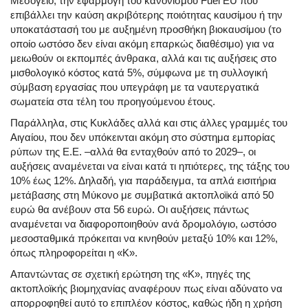
Μεσόγειο, την εφαρμογή του κανονισμού Fuel EU που
επιβάλλει την καύση ακριβότερης ποιότητας καυσίμου ή την
υποκατάστασή του με αυξημένη προσθήκη βιοκαυσίμου (το
οποίο ωστόσο δεν είναι ακόμη επαρκώς διαθέσιμο) για να
μειωθούν οι εκπομπές άνθρακα, αλλά και τις αυξήσεις στο
μισθολογικό κόστος κατά 5%, σύμφωνα με τη συλλογική
σύμβαση εργασίας που υπεγράφη με τα ναυτεργατικά
σωματεία στα τέλη του προηγούμενου έτους.
Παράλληλα, στις Κυκλάδες αλλά και στις άλλες γραμμές του
Αιγαίου, που δεν υπόκεινται ακόμη στο σύστημα εμπορίας
ρύπων της Ε.Ε. –αλλά θα ενταχθούν από το 2029–, οι
αυξήσεις αναμένεται να είναι κατά τι ηπιότερες, της τάξης του
10% έως 12%. Δηλαδή, για παράδειγμα, τα απλά εισιτήρια
μετάβασης στη Μύκονο με συμβατικά ακτοπλοϊκά από 50
ευρώ θα ανέβουν στα 56 ευρώ. Οι αυξήσεις πάντως
αναμένεται να διαφοροποιηθούν ανά δρομολόγιο, ωστόσο
μεσοσταθμικά πρόκειται να κινηθούν μεταξύ 10% και 12%,
όπως πληροφορείται η «Κ».
Απαντώντας σε σχετική ερώτηση της «Κ», πηγές της
ακτοπλοϊκής βιομηχανίας αναφέρουν πως είναι αδύνατο να
απορροφηθεί αυτό το επιπλέον κόστος, καθώς ήδη η χρήση