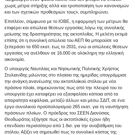
χωρίς μέτρα στήριξης αλλά και τροποποίηση των κανονισμών
και των σχετικών προθεσμιών τους», συμπληρώνει.
Επιπλέον, σύμφωνα με το ΙΟΒΕ, η εφαρμογή των μέτρων θα
επιφέρει και απώλεια θέσεων εργασίας λόγω της συνολικής
μείωσης της δραστηριότητας της ακτοπλοΐας. Η μελέτη εκτιμά
επίσης ότι η συνολική απώλεια του ΑΕΠ θα μπορούσε να
ξεπεράσει τα 650 εκατ. έως το 2031, ενώ οι απώλειες θέσεων
εργασίας να ανέλθουν σε 16.000 σε ολόκληρη την ελληνική
οικονομία.
Ο υπουργός Ναυτιλίας και Νησιωτικής Πολιτικής Χρήστος
Στυλιανίδης μιλώντας στο πλαίσιο της ημερίδας υπογράμμισε
την ανάγκη ανανέωσης του ακτοπλοϊκού στόλου με νέα
πράσινα πλοία, σημειώνοντας πως από την πλευρά του το
υπουργείο έχει καταφέρει να εξασφαλίσει κάποια από τα
απαραίτητα κεφάλαια, μεταξύ άλλων και μέσω ΣΔΙΤ, σε ένα
έργο συνολικού προϋπολογισμού 265 εκατ. για τη ναυπήγηση
πράσινων πλοίων. Ο πρόεδρος του ΣΕΕΝ Διονύσιος
Θεοδωράτος εξήγησε πως οι ακτοπλοϊκές έχουν ήδη
επενδύσει περισσότερο από 1 δισ. για την αναβάθμιση του
στόλου. Αξίζει να σημειωθεί πως το συνολικό κόστος της