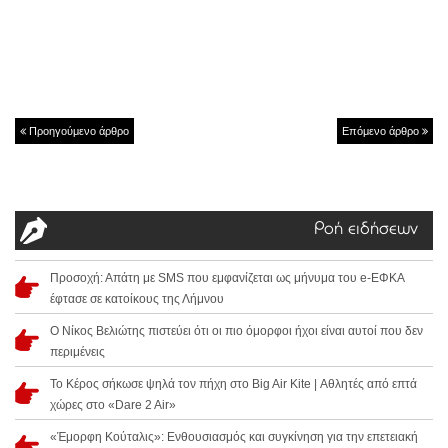
Προηγούμενο άρθρο
Επόμενο άρθρο
Ροή ειδήσεων
Προσοχή: Απάτη με SMS που εμφανίζεται ως μήνυμα του e-ΕΦΚΑ
έφτασε σε κατοίκους της Λήμνου
Ο Νίκος Βελιώτης πιστεύει ότι οι πιο όμορφοι ήχοι είναι αυτοί που δεν
περιμένεις
Το Κέρος σήκωσε ψηλά τον πήχη στο Big Air Kite | Αθλητές από επτά
χώρες στο «Dare 2 Air»
«Έμορφη Κούταλις»: Ενθουσιασμός και συγκίνηση για την επετειακή