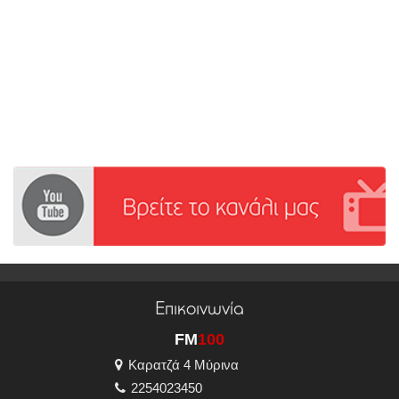
Επικοινωνία
FM
100
Καρατζά 4 Μύρινα
2254023450