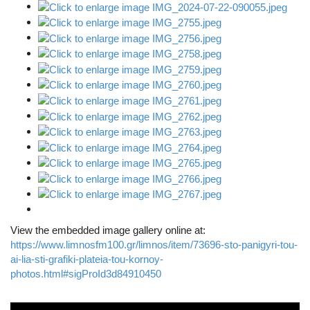
View the embedded image gallery online at:
https://www.limnosfm100.gr/limnos/item/73696-sto-panigyri-tou-
ai-lia-sti-grafiki-plateia-tou-kornoy-
photos.html#sigProId3d84910450