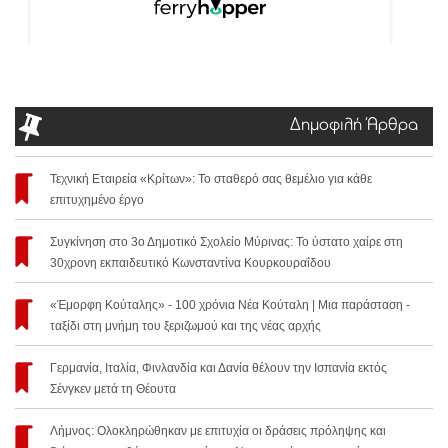
Δημοφιλή Άρθρα
Τεχνική Εταιρεία «Κρίτων»: Το σταθερό σας θεμέλιο για κάθε
επιτυχημένο έργο
Συγκίνηση στο 3ο Δημοτικό Σχολείο Μύρινας: Το ύστατο χαίρε στη
30χρονη εκπαιδευτικό Κωνσταντίνα Κουρκουραΐδου
«Έμορφη Κούταλης» - 100 χρόνια Νέα Κούταλη | Μια παράσταση -
ταξίδι στη μνήμη του ξεριζωμού και της νέας αρχής
Γερμανία, Ιταλία, Φινλανδία και Δανία θέλουν την Ισπανία εκτός
Σένγκεν μετά τη Θέουτα
Λήμνος: Ολοκληρώθηκαν με επιτυχία οι δράσεις πρόληψης και