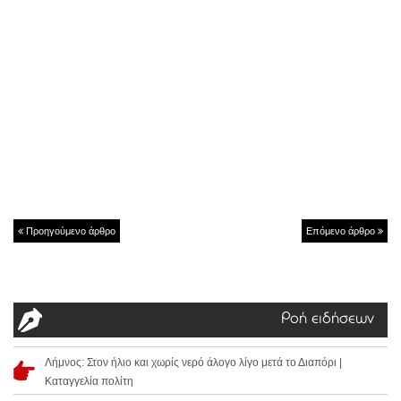
Προηγούμενο άρθρο
Επόμενο άρθρο
Ροή ειδήσεων
Λήμνος: Στον ήλιο και χωρίς νερό άλογο λίγο μετά το Διαπόρι |
Καταγγελία πολίτη