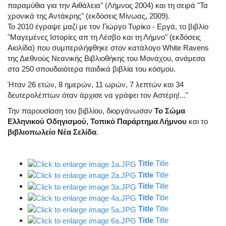
παραμύθια για την Αιθάλεια" (Λήμνος 2004) και τη σειρά "Τα
χρονικά της Αντάκρης" (εκδόσεις Μίνωας, 2009).
Το 2010 έγραψε μαζί με τον Γιώργο Τυρίκο - Εργά, το βιβλίο
"Μαγεμένες Ιστορίες απ τη Λέσβο και τη Λήμνο" (εκδόσεις
Αιολίδα) που συμπεριλήφθηκε στον κατάλογο White Ravens
της Διεθνούς Νεανικής Βιβλιοθήκης του Μονάχου, ανάμεσα
στα 250 σπουδαιότερα παιδικά βιβλία του κόσμου.
Ήταν 26 ετών, 8 ημερών, 11 ωρών, 7 λεπτών και 34
δευτερολέπτων όταν άρχισε να γράφει τον Αστέρη!..."
Την παρουσίαση του βιβλίου, διοργάνωσαν
Το Σώμα
Ελληνικού Οδηγισμού, Τοπικό Παράρτημα Λήμνου
και το
βιβλιοπωλείο Νέα Σελίδα
.
Title
Title
Title
Title
Title
Title
Title
Title
Title
Title
Title
Title