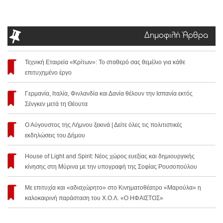
Δημοφιλή Άρθρα
Τεχνική Εταιρεία «Κρίτων»: Το σταθερό σας θεμέλιο για κάθε
επιτυχημένο έργο
Γερμανία, Ιταλία, Φινλανδία και Δανία θέλουν την Ισπανία εκτός
Σένγκεν μετά τη Θέουτα
Ο Αύγουστος της Λήμνου ξεκινά | Δείτε όλες τις πολιτιστικές
εκδηλώσεις του Δήμου
House of Light and Spirit: Νέος χώρος ευεξίας και δημιουργικής
κίνησης στη Μύρινα με την υπογραφή της Σοφίας Ρουσοπούλου
Με επιτυχία και «αδιαχώρητο» στο Κινηματοθέατρο «Μαρούλα» η
καλοκαιρινή παράσταση του Χ.Ο.Λ. «Ο ΗΦΑΙΣΤΟΣ»