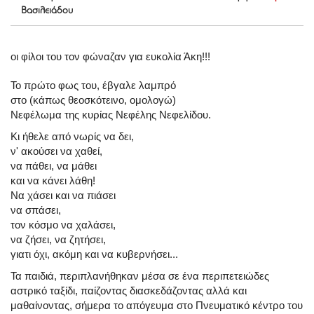
Βασιλειάδου
οι φίλοι του τον φώναζαν για ευκολία Άκη!!!
Το πρώτο φως του, έβγαλε λαμπρό
στο (κάπως θεοσκότεινο, ομολογώ)
Νεφέλωμα της κυρίας Νεφέλης Νεφελίδου.
Κι ήθελε από νωρίς να δει,
ν' ακούσει να χαθεί,
να πάθει, να μάθει
και να κάνει λάθη!
Να χάσει και να πιάσει
να σπάσει,
τον κόσμο να χαλάσει,
να ζήσει, να ζητήσει,
γιατι όχι, ακόμη και να κυβερνήσει...
Τα παιδιά, περιπλανήθηκαν μέσα σε ένα περιπετειώδες
αστρικό ταξίδι, παίζοντας διασκεδάζοντας αλλά και
μαθαίνοντας, σήμερα το απόγευμα στο Πνευματικό κέντρο του