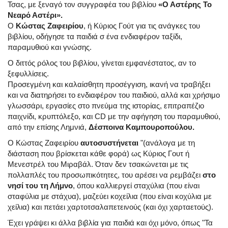
Τσας, με ξεναγό τον συγγραφέα του βιβλίου
«Ο Αστέρης Το
Νεαρό Αστέρι».
Ο
Κώστας Ζαφειρίου
, ή Κύριος Γούτ για τις ανάγκες του
βιβλίου, οδήγησε τα παιδιά σ ένα ενδιαφέρον ταξίδι,
παραμυθιού και γνώσης.
Ο διττός ρόλος του βιβλίου, γίνεται εμφανέστατος, αν το
ξεφυλλίσεις.
Προσεγμένη και καλαίσθητη προσέγγιση, ικανή να τραβήξει
και να διατηρήσει το ενδιαφέρον του παιδιού, αλλά και χρήσιμο
γλωσσάρι, εργασίες στο πνεύμα της ιστορίας, επιτραπέζιο
παιχνίδι, κρυπτόλεξο, και CD με την αφήγηση του παραμυθιού,
από την επίσης Λημνιά,
Δέσποινα Καμπουροπούλου.
Ο Κώστας Ζαφειρίου
αυτοσυστήνεται
"(ανάλογα με τη
διάσταση που βρίσκεται κάθε φορά) ως Κύριος Γουτ ή
Μενεστρέλ του Μιραβάλ. Όταν δεν τσακώνεται με τις
πολλαπλές του προσωπικότητες, του αρέσει να ρεμβάζει
στο
νησί του τη Λήμνο
, όπου καλλιεργεί σταχύλια (που είναι
σταφύλια με στάχυα), μαζεύει κοχείλια (που είναι κοχύλια με
χείλια) και πετάει χαρτοτσαλαπετεινούς (και όχι χαρταετούς).
Έχει γράψει κι άλλα βιβλία για παιδιά και όχι μόνο, όπως "Τα