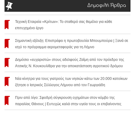
Δημοφιλή Άρθρα
Τεχνική Εταιρεία «Κρίτων»: Το σταθερό σας θεμέλιο για κάθε
επιτυχημένο έργο
Σημαντική εξέλιξη: Επιστρέφει η πρωτοβουλία Μπουμπούρα | Ξανά σε
ισχύ το πρόγραμμα αερομεταφοράς για τη Λήμνο
Δημόσιο «ευχαριστώ» στους αδελφούς Ζαΐμη από τον πρόεδρο της
Ατσικής Ν. Κουκουλίθρα για την αποκατάσταση αγροτικού δρόμου
Νέα κίνητρα για τους γιατρούς των νησιών κάτω των 20.000 κατοίκων
ζήτησε ο Ιατρικός Σύλλογος Λήμνου από τον Γεωργιάδη
Πριν από λίγο: Σφοδρή σύγκρουση οχημάτων στον κόμβο της
παραλίας Θάνους | Ευτυχώς καλά στην υγεία τους οι επιβαίνοντες