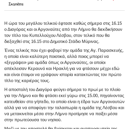
Σκαπέτης
Η ώρα του μεγάλου τελικού έφτασε καθώς σήμερα στις 16.15
ο Διαγόρας και οι Αργοναύτες από την Λήμνο θα διεκδικήσουν
τον τίτλο του Κυπελλούχου Λέσβου, στον τελικό που θα
διεξαχθεί στις 16.15 στο Δημοτικό Στάδιο Μύρινας.
Ένας τελικός που έχει φαβορί την ομάδα της Αγ. Παρασκευής,
η οποία είναι καλύτερη ποιοτικά, αλλά ποιος μπορεί να
«ξεγράψει» μια ομάδα όπως οι Αργοναύτες, οι οποίοι
απέκλεισαν Κεραυνό και Ηρακλή για να φτάσουν μέχρι εδώ
και είναι έτοιμοι να γράψουν ιστορία κατακτώντας τον πρώτο
τίτλο της καριέρας τους.
Η αποστολή του Διαγόρα φεύγει σήμερα το πρωί με το πλοίο
για την Λήμνο και θα φτάσει εκεί γύρω στις 15.00, πηγαίνοντας
κατευθείαν στο γήπεδο, το οποίο είναι η έδρα των Αργοναυτών
αλλά για να αποφύγει την ταλαιπωρία η ομάδα της Λέσβου και
να μετακινείται μέσα στην Λήμνο προτίμησε να παίξει μέσα
στην πρωτεύουσα του νησιού.
Μαζί με την αποστολή θα βρίσκεται και αντιπροσωπεία της