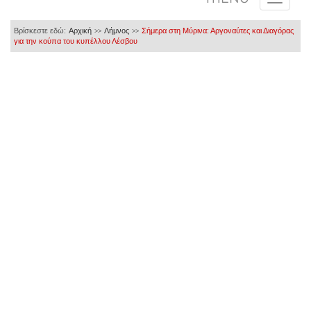
Βρίσκεστε εδώ:
Αρχική
Λήμνος
Σήμερα στη Μύρινα: Αργοναύτες και Διαγόρας
>>
>>
για την κούπα του κυπέλλου Λέσβου