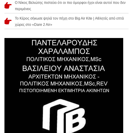
Ο Νίκος Βελιώτης πιστεύει ότι οι πιο όμορφοι ήχοι είναι αυτοί που δεν
περιμένεις
Το Κέρος σήκωσε ψηλά τον πήχη στο Big Air Kite | Αθλητές από επτά
χώρες στο «Dare 2 Air»