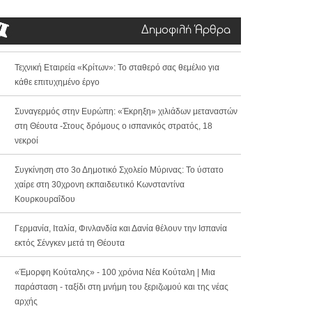
Δημοφιλή Άρθρα
Τεχνική Εταιρεία «Κρίτων»: Το σταθερό σας θεμέλιο για
κάθε επιτυχημένο έργο
Συναγερμός στην Ευρώπη: «Έκρηξη» χιλιάδων μεταναστών
στη Θέουτα -Στους δρόμους ο ισπανικός στρατός, 18
νεκροί
Συγκίνηση στο 3ο Δημοτικό Σχολείο Μύρινας: Το ύστατο
χαίρε στη 30χρονη εκπαιδευτικό Κωνσταντίνα
Κουρκουραΐδου
Γερμανία, Ιταλία, Φινλανδία και Δανία θέλουν την Ισπανία
εκτός Σένγκεν μετά τη Θέουτα
«Έμορφη Κούταλης» - 100 χρόνια Νέα Κούταλη | Μια
παράσταση - ταξίδι στη μνήμη του ξεριζωμού και της νέας
αρχής