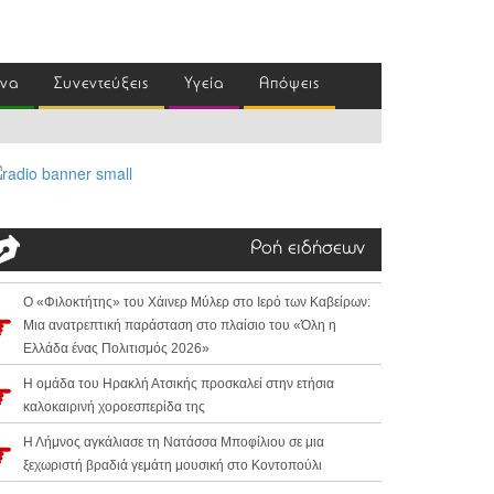
ένα
Συνεντεύξεις
Υγεία
Απόψεις
Ροή ειδήσεων
Ο «Φιλοκτήτης» του Χάινερ Μύλερ στο Ιερό των Καβείρων:
Μια ανατρεπτική παράσταση στο πλαίσιο του «Όλη η
Ελλάδα ένας Πολιτισμός 2026»
Η ομάδα του Ηρακλή Ατσικής προσκαλεί στην ετήσια
καλοκαιρινή χοροεσπερίδα της
Η Λήμνος αγκάλιασε τη Νατάσσα Μποφίλιου σε μια
ξεχωριστή βραδιά γεμάτη μουσική στο Κοντοπούλι