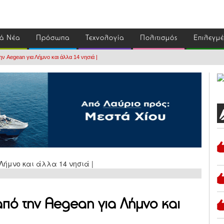
ά Νέα
Πρόσωπα
Τεχνολογία
Πολιτισμός
Επιλεγμ
ην Aegean για Λήμνο και άλλα 14 νησιά |
από την Aegean για Λήμνο και