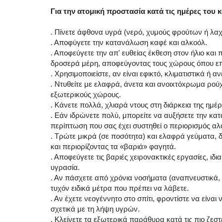
Για την ατομική προστασία κατά τις ημέρες του
. Πίνετε άφθονα υγρά (νερό, χυμούς φρούτων ή λα
. Αποφύγετε την κατανάλωση καφέ και αλκοόλ.
. Αποφεύγετε την απ' ευθείας έκθεση στον ήλιο και 
δροσερά μέρη, αποφεύγοντας τους χώρους όπου επ
. Χρησιμοποιείστε, αν είναι εφικτό, κλιματιστικά ή 
. Ντυθείτε με ελαφρά, άνετα και ανoιxτόxρωμα ρού
εξωτερικούς χώρους.
. Κάνετε πολλά, χλιαρά ντους στη διάρκεια της ημέρ
. Εάν ιδρώνετε πολύ, μπορείτε να αυξήσετε την κ
περίπτωση που σας έχει συστηθεί ο περιορισμός αλα
. Τρώτε μικρά (σε ποσότητα) και ελαφρά γεύματα,
και περιορίζοντας τα «βαριά» φαγητά.
. Αποφεύγετε τις βαριές χειρονακτικές εργασίες, ι
υγρασία.
. Αν πάσχετε από χρόνια νοσήματα (αναπνευστικά, 
τυχόν ειδικά μέτρα που πρέπει να λάβετε.
. Αν έχετε νεογέννητο στο σπίτι, φροντίστε να είνα
σχετικά με τη λήψη υγρών.
. Κλείνετε τα εξωτερικά παράθυρα κατά τις πιο ζεστ