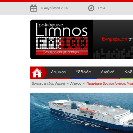
07 Αυγούστου 2026
17:54
Λήμνος
Ελλάδα
Διεθνή
Καλ
Βρίσκεστε εδώ:
Αρχική
Λήμνος
Περιφέρεια Βορείου Αιγαίου: Μ
>>
>>