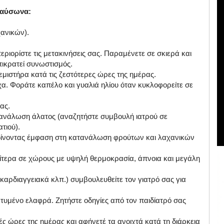
 καύσωνα:
χανικών).
περιορίστε τις μετακινήσεις σας. Παραμένετε σε σκιερά και
ικρατεί συνωστισμός.
ανεμιστήρα κατά τις ζεστότερες ώρες της ημέρας.
χα. Φοράτε καπέλο και γυαλιά ηλίου όταν κυκλοφορείτε σε
ας.
ατανάλωση άλατος (αναζητήστε συμβουλή ιατρού σε
τιού).
 δίνοντας έμφαση στη κατανάλωση φρούτων και λαχανικών
διαίτερα σε χώρους με υψηλή θερμοκρασία, άπνοια και μεγάλη
καρδιαγγειακά κλπ.) συμβουλευθείτε τον γιατρό σας για
ι ντυμένο ελαφρά. Ζητήστε οδηγίες από τον παιδίατρό σας
ές ώρες της ημέρας και αφήνετέ τα ανοιχτά κατά τη διάρκεια