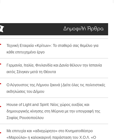
Δημοφιλή Άρθρα
Τεχνική Εταιρεία «Κρίτων»: Το σταθερό σας θεμέλιο για
κάθε επιτυχημένο έργο
Γερμανία, Ιταλία, Φινλανδία και Δανία θέλουν την Ισπανία
εκτός Σένγκεν μετά τη Θέουτα
Ο Αύγουστος της Λήμνου ξεκινά | Δείτε όλες τις πολιτιστικές
εκδηλώσεις του Δήμου
House of Light and Spirit: Νέος χώρος ευεξίας και
δημιουργικής κίνησης στη Μύρινα με την υπογραφή της
Σοφίας Ρουσοπούλου
Με επιτυχία και «αδιαχώρητο» στο Κινηματοθέατρο
«Μαρούλα» η καλοκαιρινή παράσταση του Χ.Ο.Λ. «Ο