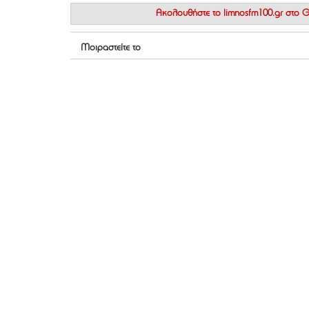
Ακολουθήστε το
limnosfm100.gr στο
Μοιραστείτε το