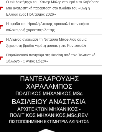
Ο «Φιλοκτήτης» του Χάινερ Μύλερ στο Ιερό των Καβείρων:
Μια ανατρεπτική παράσταση στο πλαίσιο του «Όλη η
Ελλάδα ένας Πολιτισμός 2026»
Η ομάδα του Ηρακλή Ατσικής προσκαλεί στην ετήσια
καλοκαιρινή χοροεσπερίδα της
Η Λήμνος αγκάλιασε τη Νατάσσα Μποφίλιου σε μια
ξεχωριστή βραδιά γεμάτη μουσική στο Κοντοπούλι
Παραδοσιακό πανηγύρι στη Φυσίνη από τον Πολιτιστικό
Σύλλογο «Ο Άγιος Σώζων»