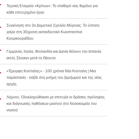
Τεχνική Εταιρεία «Κρίτων»: Το σταθερό σας θεμέλιο για
κάθε επιτυχημένο έργο
Συγκίνηση στο 3ο Δημοτικό Σχολείο Μύρινας: Το ύστατο
χαίρε στη 30χρονη εκπαιδευτικό Κωνσταντίνα
Κουρκουραΐδου
Γερμανία, Ιταλία, Φινλανδία και Δανία θέλουν την Ισπανία
εκτός Σένγκεν μετά τη Θέουτα
«Έμορφη Κούταλης» - 100 χρόνια Νέα Κούταλη | Μια
παράσταση - ταξίδι στη μνήμη του ξεριζωμού και της νέας
αρχής
Λήμνος: Ολοκληρώθηκαν με επιτυχία οι δράσεις πρόληψης
και διάγνωσης παθήσεων μαστού στο Νοσοκομείο του
νησιού