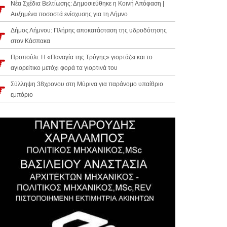
Νέα Σχέδια Βελτίωσης: Δημοσιεύθηκε η Κοινή Απόφαση |
Αυξημένα ποσοστά ενίσχυσης για τη Λήμνο
Δήμος Λήμνου: Πλήρης αποκατάσταση της υδροδότησης
στον Κάσπακα
Προπούλι: Η «Παναγία της Τρύγης» γιορτάζει και το
αγιορείτικο μετόχι φορά τα γιορτινά του
Σύλληψη 38χρονου στη Μύρινα για παράνομο υπαίθριο
εμπόριο