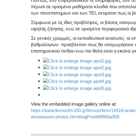
Πάντως, εάν επιβεβαιωθούν οι πληροφορίες των τελ
πέρυσι σε ορισμένα μαθήματα-κλειδιά που αποτελο
των πανεπιστημίων και των ΤΕΙ, εκτιμάται πως οι β
Σύμφωνα με τις ίδιες προβλέψεις, οι βάσεις εισαγ
υψηλής ζήτησης, ενώ σε ορισμένα περιφερειακά ιδρ
Σε γενικές γραμμές, οι εκπαιδευτικοί αναλυτές -οι 
βαθμολογιών- προέβλεπαν πως θα υποχωρήσουν οι β
επιστημονικού πεδίου ενώ πιο θολή είναι η εικόνα γ
View the embedded image gallery online at:
https://www.limnosfm100.gr/limnos/item/14418-anakoi
eksetaseon-photos.html#sigProId6ff660a908