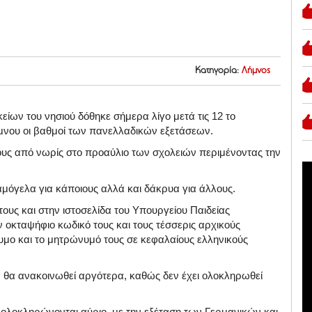
Κατηγορία:
Λήμνος
ίων του νησιού δόθηκε σήμερα λίγο μετά τις 12 το
ήμνου οι βαθμοί των πανελλαδικών εξετάσεων.
ους από νωρίς στο προαύλιο των σχολειών περιμένοντας την
μόγελα για κάποιους αλλά και δάκρυα για άλλους.
ους και στην ιστοσελίδα του Υπουργείου Παιδείας
ον οκταψήφιο κωδικό τους και τους τέσσερις αρχικούς
μο και το μητρώνυμό τους σε κεφαλαίους ελληνικούς
 θα ανακοινωθεί αργότερα, καθώς δεν έχει ολοκληρωθεί
 ολοκληρώνονται αύριο, με την εξέταση των Γερμανικών και