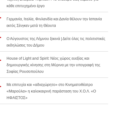
κάθε επιτυχημένο έργο
Γερμανία, Ιταλία, Φινλανδία και Δανία θέλουν την Ισπανία
εκτός Σένγκεν μετά τη Θέουτα
Ο Αύγουστος της Λήμνου ξεκινά | Δείτε όλες τις πολιτιστικές
εκδηλώσεις του Δήμου
House of Light and Spirit: Νέος χώρος ευεξίας και
δημιουργικής κίνησης στη Μύρινα με την υπογραφή της
Σοφίας Ρουσοπούλου
Με επιτυχία και «αδιαχώρητο» στο Κινηματοθέατρο
«Μαρούλα» η καλοκαιρινή παράσταση του Χ.Ο.Λ. «Ο
ΗΦΑΙΣΤΟΣ»