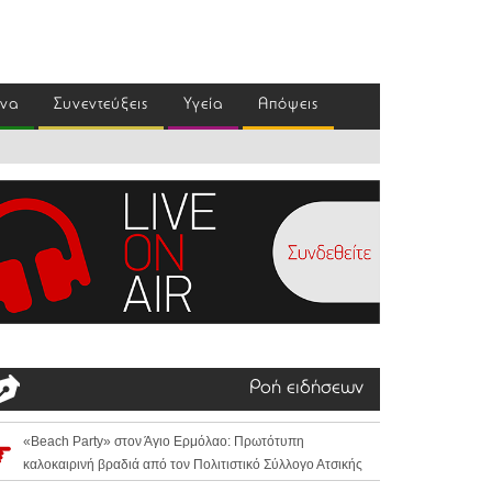
ένα
Συνεντεύξεις
Υγεία
Απόψεις
Ροή ειδήσεων
«Beach Party» στον Άγιο Ερμόλαο: Πρωτότυπη
καλοκαιρινή βραδιά από τον Πολιτιστικό Σύλλογο Ατσικής