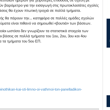
ευταίων ημερών για χειρότερες επιδόσεις σε σχέση με
ύν βαρόμετρο για την εισαγωγή στις πρωτοκλασάτες σχολές
άσεις θα έχουν πτωτική τροχιά σε πολλά τμήματα.
ωγής θα πάρουν την... κατηφόρα σε πολλές ομάδες σχολών
ύματα είναι πιθανό να σημειωθεί «βουτιά» των βάσεων.
οποίοι ωστόσο δεν γνωρίζουν τα στατιστικά στοιχεία των
άσεις σε πολλά τμήματα του 1ου, 2ου, 3ου και 4ου
ια τα τμήματα του 5ου ΕΠ.
nothikan-kai-sti-limno-oi-vathmoi-ton-panelladikon-