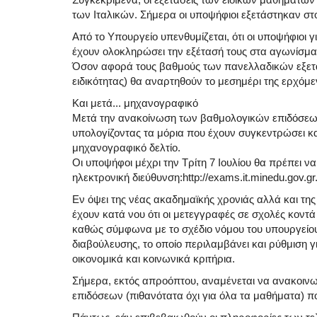
των Ιταλικών. Σήμερα οι υποψήφιοι εξετάστηκαν σ
Από το Υπουργείο υπενθυμίζεται, ότι οι υποψήφιοι 
έχουν ολοκληρώσει την εξέτασή τους στα αγωνίσμα
Όσον αφορά τους βαθμούς των πανελλαδικών εξε
ειδικότητας) θα αναρτηθούν το μεσημέρι της ερχόμ
Και μετά... μηχανογραφικό
Μετά την ανακοίνωση των βαθμολογικών επιδόσεων,
υπολογίζοντας τα μόρια που έχουν συγκεντρώσει 
μηχανογραφικό δελτίο.
Οι υποψήφοι μέχρι την Τρίτη 7 Ιουλίου θα πρέπει να
ηλεκτρονική διεύθυνση:http://exams.it.minedu.gov.gr
Εν όψει της νέας ακαδημαϊκής χρονιάς αλλά και τη
έχουν κατά νου ότι οι μετεγγραφές σε σχολές κοντά
καθώς σύμφωνα με το σχέδιο νόμου του υπουργείου 
διαβούλευσης, το οποίο περιλαμβάνει και ρύθμιση γ
οικονομικά και κοινωνικά κριτήρια.
Σήμερα, εκτός απροόπτου, αναμένεται να ανακοινωθ
επιδόσεων (πιθανότατα όχι για όλα τα μαθήματα) 