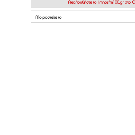
Ακολουθήστε το
limnosfm100.gr στο
Μοιραστείτε το