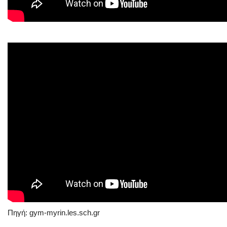
Πηγή: gym-myrin.les.sch.gr