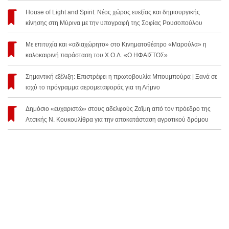
House of Light and Spirit: Νέος χώρος ευεξίας και δημιουργικής
κίνησης στη Μύρινα με την υπογραφή της Σοφίας Ρουσοπούλου
Με επιτυχία και «αδιαχώρητο» στο Κινηματοθέατρο «Μαρούλα» η
καλοκαιρινή παράσταση του Χ.Ο.Λ. «Ο ΗΦΑΙΣΤΟΣ»
Σημαντική εξέλιξη: Επιστρέφει η πρωτοβουλία Μπουμπούρα | Ξανά σε
ισχύ το πρόγραμμα αερομεταφοράς για τη Λήμνο
Δημόσιο «ευχαριστώ» στους αδελφούς Ζαΐμη από τον πρόεδρο της
Ατσικής Ν. Κουκουλίθρα για την αποκατάσταση αγροτικού δρόμου