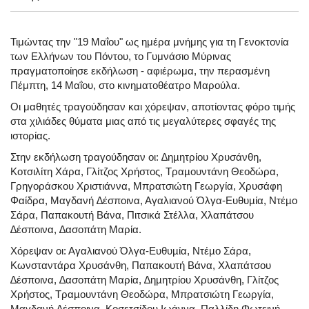
Τιμώντας την "19 Μαΐου" ως ημέρα μνήμης για τη Γενοκτονία
των Ελλήνων του Πόντου, το Γυμνάσιο Μύρινας
πραγματοποίησε εκδήλωση - αφιέρωμα, την περασμένη
Πέμπτη, 14 Μαΐου, στο κινηματοθέατρο Μαρούλα.
Οι μαθητές τραγούδησαν και χόρεψαν, αποτίοντας φόρο τιμής
στα χιλιάδες θύματα μιας από τις μεγαλύτερες σφαγές της
ιστορίας.
Στην εκδήλωση τραγούδησαν οι: ∆ηµητρίου Χρυσάνθη,
Κοτσιλίτη Χάρα, Γλίτζος Χρήστος, Τραµουντάνη Θεοδώρα,
Γρηγοράσκου Χριστιάννα, Μπρατσιώτη Γεωργία, Χρυσάφη
Φαίδρα, Μαγδανή ∆έσποινα, Αγαλιανού Όλγα-Ευθυµία, Ντέµο
Σάρα, Παπακουτή Βάνα, Πιτσικά Στέλλα, Χλαπάτσου
∆έσποινα, ∆ασοπάτη Μαρία.
Χόρεψαν οι: Αγαλιανού Όλγα-Ευθυµία, Ντέµο Σάρα,
Κωνσταντάρα Χρυσάνθη, Παπακουτή Βάνα, Χλαπάτσου
∆έσποινα, ∆ασοπάτη Μαρία, ∆ηµητρίου Χρυσάνθη, Γλίτζος
Χρήστος, Τραµουντάνη Θεοδώρα, Μπρατσιώτη Γεωργία,
Μαγδανή ∆έσποινα, Κοσετσίδου Ιωάννα, Παλλίδη Φωτεινή,