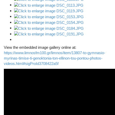
View the embedded image gallery online at:
https://www.limnosfm100.gr/limnos/item/13807-to-gymnasio-
myrinas-timise-ti-genoktonia-ton-ellinon-tou-pontou-photos-
videos.html#sigProId3708422a5f