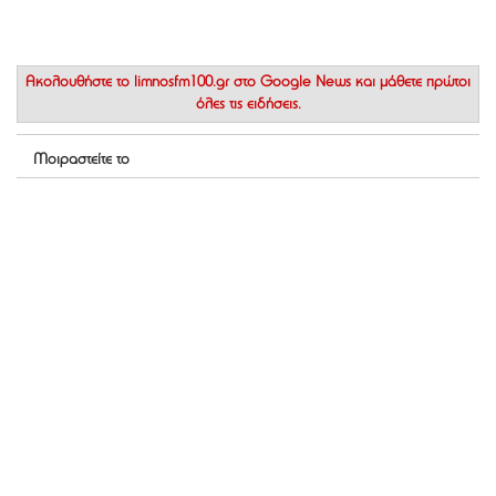
Ακολουθήστε το
limnosfm100.gr στο Google News
και μάθετε πρώτοι
όλες τις ειδήσεις.
Μοιραστείτε το