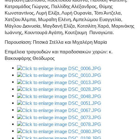
Κατραµάδος Γιώργος, Παλλίδης Αλέξανδρος, Θύµης
Κωνσταντίνος, Λυρή Ελίζα, Λυρή Ουρανία, Τόπι Άντζελα,
Χατζίου Άλµπα, Μωραΐτη Ελένη, Αµπελώµου Ευαγγελία,
Μάγλου ∆ιονυσία, Μαγδανή Ελίζα, Κοτσιλίτη Χαρά, Μαρινάκης
Ιωάννης, Κουντουρά Αγάπη, Κουτζουµη Παναγιώτα.
Παρουσίαση: Πιτσικά Στέλλα και Μιχαλέρη Μαρία
Επιµέλεια τραγουδιών και παραδοσιακών χορών: κ.
Βακουφάρης Θεόδωρος