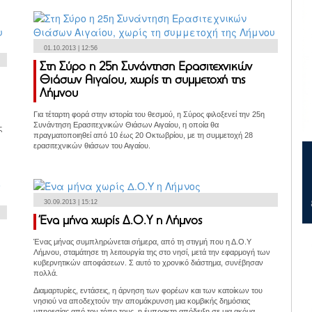
01.10.2013 | 12:56
Στη Σύρο η 25η Συνάντηση Ερασιτεχνικών
Θιάσων Αιγαίου, χωρίς τη συμμετοχή της
Λήμνου
Για τέταρτη φορά στην ιστορία του θεσμού, η Σύρος φιλοξενεί την 25η
Συνάντηση Ερασιτεχνικών Θιάσων Αιγαίου, η οποία θα
ς
πραγματοποιηθεί από 10 έως 20 Οκτωβρίου, με τη συμμετοχή 28
ερασιτεχνικών θιάσων του Αιγαίου.
30.09.2013 | 15:12
Ένα μήνα χωρίς Δ.Ο.Υ η Λήμνος
Ένας μήνας συμπληρώνεται σήμερα, από τη στιγμή που η Δ.Ο.Υ
Λήμνου, σταμάτησε τη λειτουργία της στο νησί, μετά την εφαρμογή των
κυβερνητικών αποφάσεων. Σ αυτό το χρονικό διάστημα, συνέβησαν
πολλά.
Διαμαρτυρίες, εντάσεις, η άρνηση των φορέων και των κατοίκων του
νησιού να αποδεχτούν την απομάκρυνση μια κομβικής δημόσιας
υπηρεσίας από τον τόπο τους, η έμπρακτη απόδειξη σε μια ακόμα