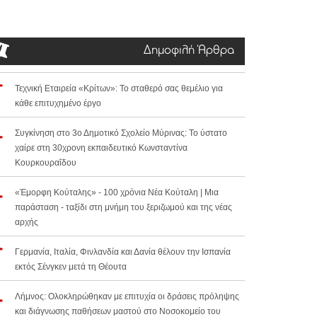
Δημοφιλή Άρθρα
Τεχνική Εταιρεία «Κρίτων»: Το σταθερό σας θεμέλιο για
κάθε επιτυχημένο έργο
Συγκίνηση στο 3ο Δημοτικό Σχολείο Μύρινας: Το ύστατο
χαίρε στη 30χρονη εκπαιδευτικό Κωνσταντίνα
Κουρκουραΐδου
«Έμορφη Κούταλης» - 100 χρόνια Νέα Κούταλη | Μια
παράσταση - ταξίδι στη μνήμη του ξεριζωμού και της νέας
αρχής
Γερμανία, Ιταλία, Φινλανδία και Δανία θέλουν την Ισπανία
εκτός Σένγκεν μετά τη Θέουτα
Λήμνος: Ολοκληρώθηκαν με επιτυχία οι δράσεις πρόληψης
και διάγνωσης παθήσεων μαστού στο Νοσοκομείο του