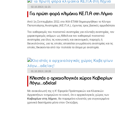
02.10.2013 | 11:21
Για πρώτη φορά κλιμάκια ΚΕ.Π.Α στη Λήμνο
Από 1η Σεπτεμβρίου 2011 στο ΙΚΑ-ΕΤΑΜ δημιουργήθηκε το Κέντρο
Πιστοποίησης Αναπηρίας (ΚΕ.Π.Α.), έχοντας τρεις βασικές αρμοδιότητες
Τον καθορισμός του ποσοστού αναπηρίας για σύνταξη αναπηρίας, τον
χαρακτηρισμός ατόμων ως ΑΜεΑ και τον καθορισμό ποσοστού
αναπηρίας για όλες τις κοινωνικές και οικονομικές παροχές ή
διευκολύνσεις, για τις οποίες απαιτείται γνωμάτευση αναπηρίας και τις
οποίες δικαιούνται από την πολιτεία τα άτομα με αναπηρία.
01.10.2013 | 18:28
Κλειστός ο αρχαιολογικός χώρος Καβειρίων
λόγω...αδείας!
Με ανακοίνωσή της η Κ' Εφορεία Προϊστορικών και Κλασικών
Αρχαιοτήτων ενημερώνει το κοινό, ότι ο αρχαιολογικός χώρος των
Καβειρίων στη Λήμνο
, θα παραμείνει κλειστός για συγκεκριμένα
χρονικά διαστήματα μέσα στον Οκτώβρη.