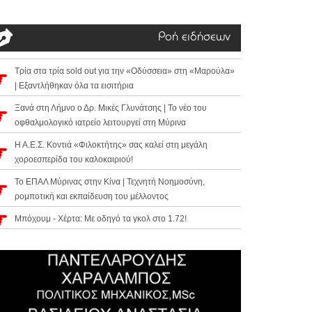
Ροή ειδήσεων
Τρία στα τρία sold out για την «Οδύσσεια» στη «Μαρούλα»
| Εξαντλήθηκαν όλα τα εισιτήρια
Ξανά στη Λήμνο ο Δρ. Μικές Γλυνάτσης | Το νέο του
οφθαλμολογικό ιατρείο λειτουργεί στη Μύρινα
Η Α.Ε.Σ. Κοντιά «Φιλοκτήτης» σας καλεί στη μεγάλη
χοροεσπερίδα του καλοκαιριού!
Το ΕΠΑΛ Μύρινας στην Κίνα | Τεχνητή Νοημοσύνη,
ρομποτική και εκπαίδευση του μέλλοντος
Μπόχουμ - Χέρτα: Με οδηγό τα γκολ στο 1.72!