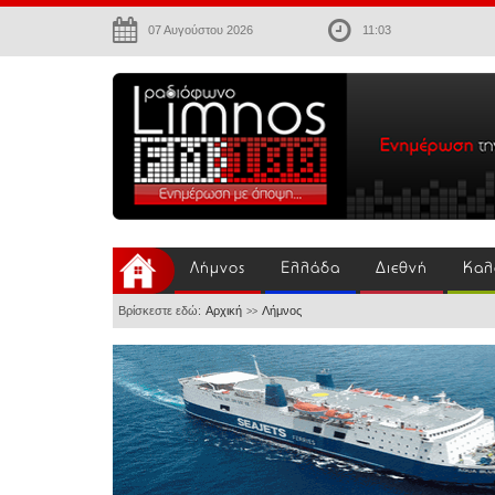
07 Αυγούστου 2026
11:03
Λήμνος
Ελλάδα
Διεθνή
Καλ
Βρίσκεστε εδώ:
Αρχική
Λήμνος
>>