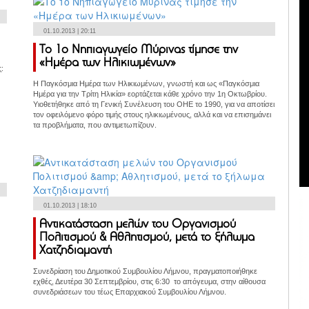
01.10.2013 | 20:11
Το 1ο Νηπιαγωγείο Μύρινας τίμησε την
«Ημέρα των Ηλικιωμένων»
:
Η Παγκόσμια Ημέρα των Ηλικιωμένων, γνωστή και ως «Παγκόσμια
Ημέρα για την Τρίτη Ηλικία» εορτάζεται κάθε χρόνο την 1η Οκτωβρίου.
Υιοθετήθηκε από τη Γενική Συνέλευση του ΟΗΕ το 1990, για να αποτίσει
τον οφειλόμενο φόρο τιμής στους ηλικιωμένους, αλλά και να επισημάνει
τα προβλήματα, που αντιμετωπίζουν.
01.10.2013 | 18:10
Αντικατάσταση μελών του Οργανισμού
Πολιτισμού & Αθλητισμού, μετά το ξήλωμα
Χατζηδιαμαντή
Συνεδρίαση του Δημοτικού Συμβουλίου Λήμνου, πραγματοποιήθηκε
εχθές, Δευτέρα 30 Σεπτεμβρίου, στις 6:30 το απόγευμα, στην αίθουσα
συνεδριάσεων του τέως Επαρχιακού Συμβουλίου Λήμνου.