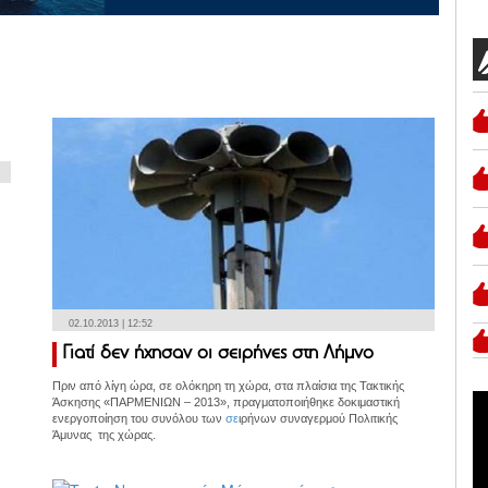
02.10.2013 | 12:52
Γιατί δεν ήχησαν οι σειρήνες στη Λήμνο
Πριν από λίγη ώρα, σε ολόκηρη τη χώρα, στα πλαίσια της Τακτικής
Άσκησης «ΠΑΡΜΕΝΙΩΝ – 2013», πραγματοποιήθηκε δοκιμαστική
ενεργοποίηση του συνόλου των
σε
ιρήνων συναγερμού Πολιτικής
Άμυνας της χώρας.