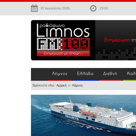
07 Αυγούστου 2026
23:03
Λήμνος
Ελλάδα
Διεθνή
Καλ
Βρίσκεστε εδώ:
Αρχική
Λήμνος
>>