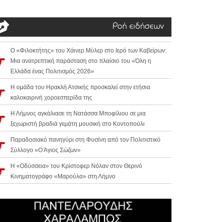
Ροή ειδήσεων
Ο «Φιλοκτήτης» του Χάινερ Μύλερ στο Ιερό των Καβείρων:
Μια ανατρεπτική παράσταση στο πλαίσιο του «Όλη η
Ελλάδα ένας Πολιτισμός 2026»
Η ομάδα του Ηρακλή Ατσικής προσκαλεί στην ετήσια
καλοκαιρινή χοροεσπερίδα της
Η Λήμνος αγκάλιασε τη Νατάσσα Μποφίλιου σε μια
ξεχωριστή βραδιά γεμάτη μουσική στο Κοντοπούλι
Παραδοσιακό πανηγύρι στη Φυσίνη από τον Πολιτιστικό
Σύλλογο «Ο Άγιος Σώζων»
Η «Οδύσσεια» του Κρίστοφερ Νόλαν στον Θερινό
Κινηματογράφο «Μαρούλα» στη Λήμνο