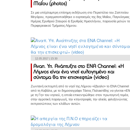
Μαΐου (photos)
Σε μια υπέρλαμπρη επίσημη εκδήλωση στο Περιστύλιο του Ζαππείου
Μεγάρου, πραγματοποιήθηκε ο εορτασμός της 8ης Μαΐου, Παγκόσμιας
Ημέρας Ερυθρού Σταυρού & Ερυθράς Ημισελήνου, παρουσία μελών τ
Περιφερειακού Τμήματος Λήμνου.
12.05.2017 | 15:30
Αναπ. Υπ. Ανάπτυξης στο ΕΝΑ Channel: «Η
Λήμνος είναι ένα νησί ευλογημένο και
σύντομα θα την επισκεφτώ» (video)
Ζωντανή εκπομπή από το νησί της Λήμνου «έβγαλε» το ENA Channel
από τη Καβάλα, με το δημοσιογράφο Τάσος Παλαιστίδης να γίνεται «Ε
με τη Γη» του νησιού, η οποία επικεντρώθηκε στον πρωτογενή τομέα,
στην αγροτική παραγωγή, την κτηνοτροφία, την αλιεία, φιλοξενώντας
εκπροσώπους των κλάδων αυτών.