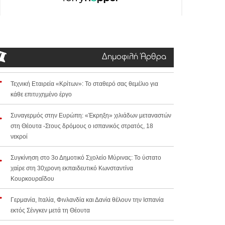
Δημοφιλή Άρθρα
Τεχνική Εταιρεία «Κρίτων»: Το σταθερό σας θεμέλιο για
κάθε επιτυχημένο έργο
Συναγερμός στην Ευρώπη: «Έκρηξη» χιλιάδων μεταναστών
στη Θέουτα -Στους δρόμους ο ισπανικός στρατός, 18
νεκροί
Συγκίνηση στο 3ο Δημοτικό Σχολείο Μύρινας: Το ύστατο
χαίρε στη 30χρονη εκπαιδευτικό Κωνσταντίνα
Κουρκουραΐδου
Γερμανία, Ιταλία, Φινλανδία και Δανία θέλουν την Ισπανία
εκτός Σένγκεν μετά τη Θέουτα