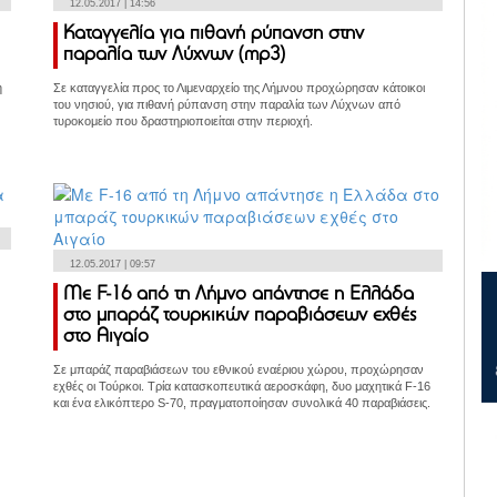
12.05.2017 | 14:56
Καταγγελία για πιθανή ρύπανση στην
παραλία των Λύχνων (mp3)
η
Σε καταγγελία προς το Λιμεναρχείο της Λήμνου προχώρησαν κάτοικοι
του νησιού, για πιθανή ρύπανση στην παραλία των Λύχνων από
τυροκομείο που δραστηριοποιείται στην περιοχή.
12.05.2017 | 09:57
Με F-16 από τη Λήμνο απάντησε η Ελλάδα
στο μπαράζ τουρκικών παραβιάσεων εχθές
στο Αιγαίο
Σε μπαράζ παραβιάσεων του εθνικού εναέριου χώρου, προχώρησαν
εχθές οι Τούρκοι. Τρία κατασκοπευτικά αεροσκάφη, δυο μαχητικά F-16
και ένα ελικόπτερο S-70, πραγματοποίησαν συνολικά 40 παραβιάσεις.