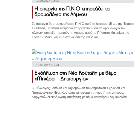
12.05.2017 | 15:23
Η απεργία της Π.Ν.Ο επηρεάζει τα
δρομολόγια της Λήμνου
Σε απεργία θα προχωρήσει η Π.Ν.Ο από τη Δευτέρα 15 ως την Τετάρτ
17 Μαΐου, με αποτέλεσμα να επηρεαστούν και τα δρομολόγια των
πλοίων που εξυπηρετούν τη Λήμνο, αφού το Πήγασος θα μείνει την
Τρίτη 17 Μάιου δεμένο στο λιμάνι της Καβάλας.
12.05.2017 | 12:41
Εκδήλωση στη Νέα Κούταλη με θέμα
«Μητέρα = Δημιουργία»
Ο Σύλλογος Γονέων και Κηδεμόνων του Δημοτικού Σχολείου και
Νηπιαγωγείου Νέας Κούταλης με αφορμή τη γιορτή της μητέρας,
διοργανώνει εκδήλωση-συζήτηση με θέμα «Μητέρα = Δημιουργία».