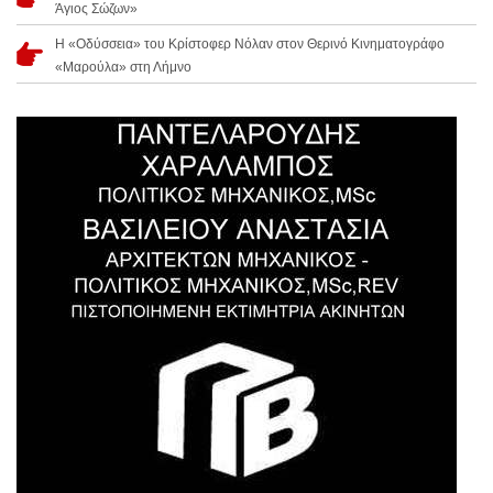
Άγιος Σώζων»
Η «Οδύσσεια» του Κρίστοφερ Νόλαν στον Θερινό Κινηματογράφο
«Μαρούλα» στη Λήμνο