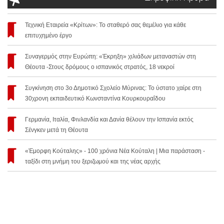
Τεχνική Εταιρεία «Κρίτων»: Το σταθερό σας θεμέλιο για κάθε
επιτυχημένο έργο
Συναγερμός στην Ευρώπη: «Έκρηξη» χιλιάδων μεταναστών στη
Θέουτα -Στους δρόμους ο ισπανικός στρατός, 18 νεκροί
Συγκίνηση στο 3ο Δημοτικό Σχολείο Μύρινας: Το ύστατο χαίρε στη
30χρονη εκπαιδευτικό Κωνσταντίνα Κουρκουραΐδου
Γερμανία, Ιταλία, Φινλανδία και Δανία θέλουν την Ισπανία εκτός
Σένγκεν μετά τη Θέουτα
«Έμορφη Κούταλης» - 100 χρόνια Νέα Κούταλη | Μια παράσταση -
ταξίδι στη μνήμη του ξεριζωμού και της νέας αρχής