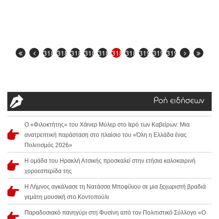
3183
3184
3185
3186
3187
3188
3189
3190
3191
3192
Ροή ειδήσεων
Ο «Φιλοκτήτης» του Χάινερ Μύλερ στο Ιερό των Καβείρων: Μια
ανατρεπτική παράσταση στο πλαίσιο του «Όλη η Ελλάδα ένας
Πολιτισμός 2026»
Η ομάδα του Ηρακλή Ατσικής προσκαλεί στην ετήσια καλοκαιρινή
χοροεσπερίδα της
Η Λήμνος αγκάλιασε τη Νατάσσα Μποφίλιου σε μια ξεχωριστή βραδιά
γεμάτη μουσική στο Κοντοπούλι
Παραδοσιακό πανηγύρι στη Φυσίνη από τον Πολιτιστικό Σύλλογο «Ο