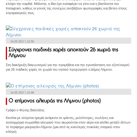
κλέψει την καρδιά. Μάλιστα, η ίδια έχει καταφέρει να γίνει και η βασίλισσα του
Instagram, καθώς οι γονείς της συνεχώς ανεβάζουν φωτογραφίες και βίντεο στους
λογαριασμούς τους.
14.05.2017 | 12:50
Σύγχρονες παιδικές χαρές αποκτούν 26 χωριά της
Λήμνου
Στη διακήρυξη διαγωνισμού για την προμήθεια και την εγκατάσταση του εξοπλισμού
για 26 παιδικές χαρές σε χωριά του νησιού προχώρησε ο Δήμος Λήμνου.
14.05.2017 | 12:46
Ο επίμονος αλευράς της Λήμνου (photos)
Γράφει ο Φώτης Βαλλάτος
Κινείται με ολύμπια ηρεμία ανάμεσα σε ιμάντες, μυλόπετρες, σωλήνες και
εκατομμύρια σωματίδια αλευριού που αιωρούνται στον αέρα και αλέθει μεταξύ άλλων
το περίφημο μαυραγάνι Λήμνου (μια από τις καλύτερες ποικιλίες σιταριού στον
κόσμο).