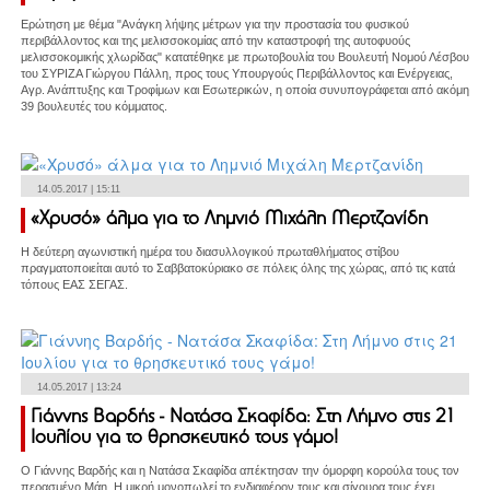
Ερώτηση με θέμα "Ανάγκη λήψης μέτρων για την προστασία του φυσικού
περιβάλλοντος και της μελισσοκομίας από την καταστροφή της αυτοφυούς
μελισσοκομικής χλωρίδας" κατατέθηκε με πρωτοβουλία του Βουλευτή Νομού Λέσβου
του ΣΥΡΙΖΑ Γιώργου Πάλλη, προς τους Υπουργούς Περιβάλλοντος και Ενέργειας,
Αγρ. Ανάπτυξης και Τροφίμων και Εσωτερικών, η οποία συνυπογράφεται από ακόμη
39 βουλευτές του κόμματος.
14.05.2017 | 15:11
«Χρυσό» άλμα για το Λημνιό Μιχάλη Μερτζανίδη
Η δεύτερη αγωνιστική ημέρα του διασυλλογικού πρωταθλήματος στίβου
πραγματοποιείται αυτό το Σαββατοκύριακο σε πόλεις όλης της χώρας, από τις κατά
τόπους ΕΑΣ ΣΕΓΑΣ.
14.05.2017 | 13:24
Γιάννης Βαρδής - Νατάσα Σκαφίδα: Στη Λήμνο στις 21
Ιουλίου για το θρησκευτικό τους γάμο!
Ο Γιάννης Βαρδής και η Νατάσα Σκαφίδα απέκτησαν την όμορφη κορούλα τους τον
περασμένο Μάη. Η μικρή μονοπωλεί το ενδιαφέρον τους και σίγουρα τους έχει