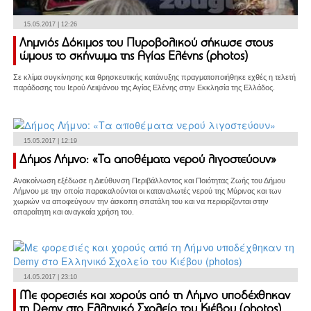
15.05.2017 | 12:26
Λημνιός Δόκιμος του Πυροβολικού σήκωσε στους
ώμους το σκήνωμα της Αγίας Ελένης (photos)
Σε κλίμα συγκίνησης και θρησκευτικής κατάνυξης πραγματοποιήθηκε εχθές η τελετή
παράδοσης του Ιερού Λειψάνου της Αγίας Ελένης στην Εκκλησία της Ελλάδος.
15.05.2017 | 12:19
Δήμος Λήμνο: «Τα αποθέματα νερού λιγοστεύουν»
Ανακοίνωση εξέδωσε η Διεύθυνση Περιβάλλοντος και Ποιότητας Ζωής του Δήμου
Λήμνου με την οποία παρακαλούνται οι καταναλωτές νερού της Μύρινας και των
χωριών να αποφεύγουν την άσκοπη σπατάλη του και να περιορίζονται στην
απαραίτητη και αναγκαία χρήση του.
14.05.2017 | 23:10
Με φορεσιές και χορούς από τη Λήμνο υποδέχθηκαν
τη Demy στο Ελληνικό Σχολείο του Κιέβου (photos)