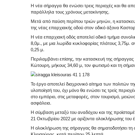
H νέα σήραγγα θα ενώσει τρεις περιοχές και θα απ
παράλληλα τους χρόνους μετακίνησης.
Μετά από παύση περίπου τριών μηνών, η κατασκευ
της νέας επαρχιακής οδού στον οδικό άξονα Καστορ
H νέα επαρχιακή οδός αποτελεί οδικό τμήμα συνολ
8,0μ., με μια λωρίδα κυκλοφορίας πλάτους 3,75μ.
0,25 μ.
Περιλαμβάνει επίσης, την κατασκευή της σήραγγας 
Κώτουρη, μήκους 34,60 μ, τον φωτισμό και τη σήμα
Το έργο αποτελεί διαχρονικό αίτημα των πολιτών τη
υλοποίησή του, όχι μόνο θα ενώσει τις τρείς περιο
στο εμπόριο, στις μεταφορές, στον τουρισμό, μειώνο
ασφάλεια.
Η σύμβαση μεταξύ του αναδόχου και της προϊσταμ
21 Οκτωβρίου 2022 με ορίζοντα ολοκλήρωσης του έ
Η ολοκλήρωση της σήραγγας θα σηματοδοτήσει τη σ
Κλεισούρας, κατά περίπου 25 λεπτά.