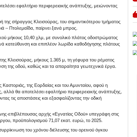
οτελέσει εφαλτήριο περιφερειακής ανάπτυξης, μειώνοντας
ή της σήραγγας Κλεισούρας, του σημαντικότερου τμήματος
ιά – Πτολεμαΐδα, παίρνει ξανά μπρος.
ικού μήκους 10,40 χλμ, με συνολικό πλάτος οδοστρώματος
 ανά κατεύθυνση και επιπλέον λωρίδα καθοδήγησης πλάτους
της Κλεισούρας, μήκους 1.365 μ, τη γέφυρα του ρέματος
νση της οδού, καθώς και τα απαραίτητα γεωτεχνικά έργα.
ς Καστοριάς, της Εορδαίας και του Αμυνταίου, αφού η
χές, αλλά θα αποτελέσει εφαλτήριο περιφερειακής ανάπτυξης,
ντας τις αποστάσεις και εξασφαλίζοντας την οδική
ένης-επιβλέπουσας αρχής «Εγνατίας Οδού» υπεγράφη στις
ργου, προϋπολογισμού 71,07 εκατ. ευρώ, το 2025.
υρρίκνωση του χρόνου διέλευσης του ορεινού όγκου