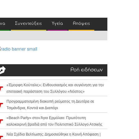
ένα
Συνεντεύξεις
Υγεία
Απόψεις
Ροή ειδήσεων
«Έμορφη Κούταλις»: Ενθουσιασμός και συγκίνηση για την
επετειακή παράσταση του Συλλόγου «Νόστος»
Προγραμματισμένη διακοπή ρεύματος τη Δευτέρα σε
Τσιμάνδρια, Κοντιά και Διαπόρι
«Beach Party» στον Άγιο Ερμόλαο: Πρωτότυπη
καλοκαιρινή βραδιά από τον Πολιτιστικό Σύλλογο Ατσικής
Νέα Σχέδια Βελτίωσης: Δημοσιεύθηκε η Κοινή Απόφαση |