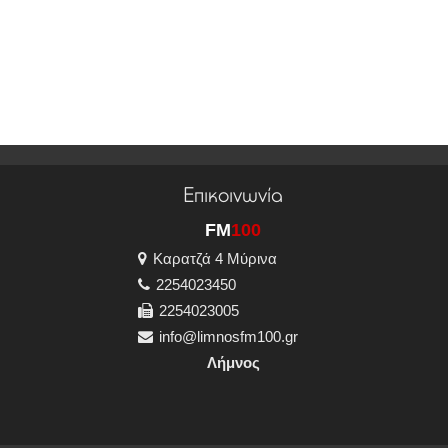
Επικοινωνία
FM
100
Καρατζά 4 Μύρινα
2254023450
2254023005
info@limnosfm100.gr
Λήμνος