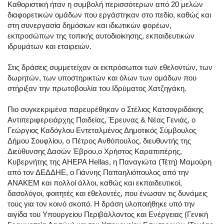
Καθοριστική ήταν η συμβολή περισσότερων από 20 μελών
διαφορετικών ομάδων που εργάστηκαν στο πεδίο, καθώς και
στη συνεργασία δημόσιων και ιδιωτικών φορέων,
εκπροσώπων της τοπικής αυτοδιοίκησης, εκπαιδευτικών
ιδρυμάτων και εταιρειών.
Στις δράσεις συμμετείχαν οι εκπρόσωποι των εθελοντών, των
δωρητών, των υποστηρικτών και όλων των ομάδων που
στήριξαν την πρωτοβουλία του Ιδρύματος Χατζηγάκη.
Πιο συγκεκριμένα παρευρέθηκαν ο Στέλιος Κατσογριδάκης
Αντιπεριφερειάρχης Παιδείας, Έρευνας & Νέας Γενιάς, ο
Γεώργιος Καδόγλου Εντεταλμένος Δημοτικός Σύμβουλος
Δήμου Σουφλίου, ο Πέτρος Ανθόπουλος, διευθυντής της
Διεύθυνσης Δασών Έβρου,ο Χρήστος Καραπιπέρης,
Κυβερνήτης της AHEPA Hellas, η Παναγιώτα (Τέτη) Μαμούρη
από τον ΔΕΔΔΗΕ, ο Γιάννης Παπαηλιόπουλος από την
ΑΝΑΚΕΜ και πολλοί άλλοι, καθώς και εκπαιδευτικοί,
δασολόγοι, φοιτητές και εθελοντές, που ένωσαν τις δυνάμεις
τους για τον κοινό σκοπό. Η δράση υλοποιήθηκε υπό την
αιγίδα του Υπουργείου Περιβάλλοντος και Ενέργειας (Γενική