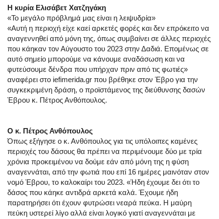
Η κυρία Ελισάβετ Χατζηγάκη
«Το μεγάλο πρόβλημά μας είναι η λειψυδρία»
«Αυτή η περιοχή είχε καεί αρκετές φορές και δεν επρόκειτο να
αναγεννηθεί από μόνη της, όπως συμβαίνει σε άλλες περιοχές
που κάηκαν τον Αύγουστο του 2023 στην Δαδιά. Επομένως σε
αυτό σημείο μπορούμε να κάνουμε αναδάσωση και να
φυτεύσουμε δένδρα που υπήρχαν πριν από τις φωτιές»
αναφέρει στο iefimerida.gr που βρέθηκε στον Έβρο για την
συγκεκριμένη δράση, ο προϊστάμενος της διεύθυνσης δασών
Έβρου κ. Πέτρος Ανθόπουλος.
O κ. Πέτρος Ανθόπουλος
Όπως εξήγησε ο κ. Ανθόπουλος για τις υπόλοιπες καμένες
περιοχές του δάσους θα πρέπει να περιμένουμε δύο με τρία
χρόνια προκειμένου να δούμε εάν από μόνη της η φύση
αναγεννάται, από την φωτιά που επί 16 ημέρες μαινόταν στον
νομό Έβρου, το καλοκαίρι του 2023. «Ήδη έχουμε δει ότι το
δάσος που κάηκε αντιδρά αρκετά καλά. Έχουμε ήδη
παρατηρήσει ότι έχουν φυτρώσει νεαρά πεύκα. Η μαύρη
πεύκη υστερεί λίγο αλλά είναι λογικό γιατί αναγεννάται με