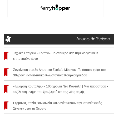
Δημοφιλή Άρθρα
Τεχνική Εταιρεία «Κρίτων»: Το σταθερό σας θεμέλιο για κάθε
επιτυχημένο έργο
Συγκίνηση στο 3ο Δημοτικό Σχολείο Μύρινας: Το ύστατο χαίρε στη
30χρονη εκπαιδευτικό Κωνσταντίνα Κουρκουραΐδου
«Έμορφη Κούταλης» - 100 χρόνια Νέα Κούταλη | Μια παράσταση -
ταξίδι στη μνήμη του ξεριζωμού και της νέας αρχής
Γερμανία, Ιταλία, Φινλανδία και Δανία θέλουν την Ισπανία εκτός
Σένγκεν μετά τη Θέουτα