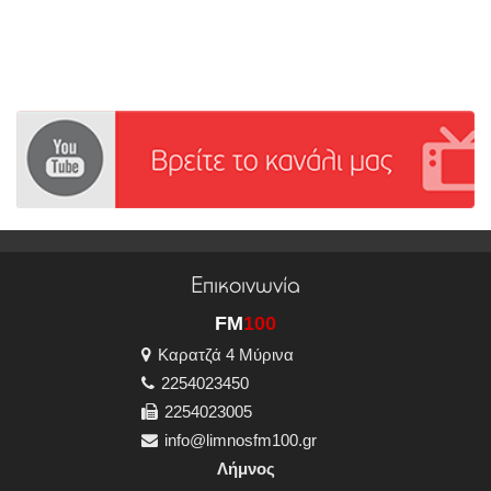
Επικοινωνία
FM
100
Καρατζά 4 Μύρινα
2254023450
2254023005
info@limnosfm100.gr
Λήμνος