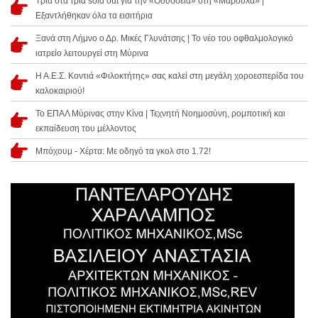
Τρία στα τρία sold out για την «Οδύσσεια» στη «Μαρούλα» |
Εξαντλήθηκαν όλα τα εισιτήρια
Ξανά στη Λήμνο ο Δρ. Μικές Γλυνάτσης | Το νέο του οφθαλμολογικό
ιατρείο λειτουργεί στη Μύρινα
Η Α.Ε.Σ. Κοντιά «Φιλοκτήτης» σας καλεί στη μεγάλη χοροεσπερίδα του
καλοκαιριού!
Το ΕΠΑΛ Μύρινας στην Κίνα | Τεχνητή Νοημοσύνη, ρομποτική και
εκπαίδευση του μέλλοντος
Μπόχουμ - Χέρτα: Με οδηγό τα γκολ στο 1.72!