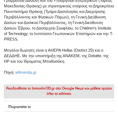
Γραμματεία Δασών) και του Υπουργείου Εσωτερικών (Τομέας
Μακεδονίας-Θράκης) με στρατηγικούς εταίρους το Δημοκρίτειο
Πανεπιστήμιο Θράκης (Τμήμα Δασολογίας και Διαχείρισης
Περιβάλλοντος και Φυσικών Πόρων), τη Γενική Διεύθυνση
Δασών και Δασικού Περιβάλλοντος, τη Γενική Διεύθυνση
Δασών Έβρου, το Δασαρχείο Σουφλίου, το Children’s Institute
of Technology, το Ινστιτούτο Γεωπονικών Επιστημών και την T-
PRESS.
Μεγάλοι δωρητές είναι η AHEPA Hellas (District 25) και ο
ΔΕΔΔΗΕ. Με την υποστήριξη της ΑΝΑΚΕΜ, της Deloitte, της
HP και του Ιδρύματος Μποδοσάκη.
Πηγή:
iefimerida.gr
Ακολουθήστε το
limnosfm100.gr στο Google News
και μάθετε πρώτοι
όλες τις ειδήσεις.
Μοιραστείτε το