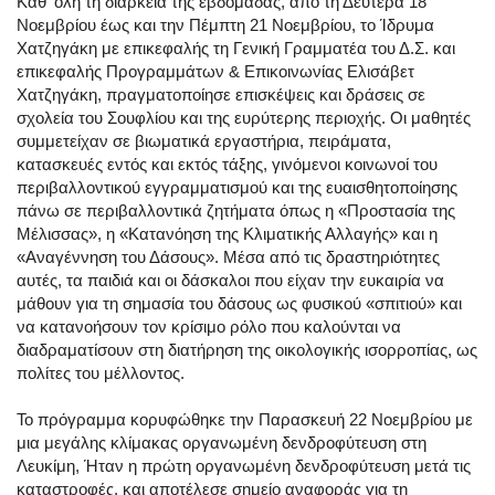
Καθ' όλη τη διάρκεια της εβδομάδας, από τη Δευτέρα 18
Νοεμβρίου έως και την Πέμπτη 21 Νοεμβρίου, το Ίδρυμα
Χατζηγάκη με επικεφαλής τη Γενική Γραμματέα του Δ.Σ. και
επικεφαλής Προγραμμάτων & Επικοινωνίας Ελισάβετ
Χατζηγάκη, πραγματοποίησε επισκέψεις και δράσεις σε
σχολεία του Σουφλίου και της ευρύτερης περιοχής. Οι μαθητές
συμμετείχαν σε βιωματικά εργαστήρια, πειράματα,
κατασκευές εντός και εκτός τάξης, γινόμενοι κοινωνοί του
περιβαλλοντικού εγγραμματισμού και της ευαισθητοποίησης
πάνω σε περιβαλλοντικά ζητήματα όπως η «Προστασία της
Μέλισσας», η «Κατανόηση της Κλιματικής Αλλαγής» και η
«Αναγέννηση του Δάσους». Μέσα από τις δραστηριότητες
αυτές, τα παιδιά και οι δάσκαλοι που είχαν την ευκαιρία να
μάθουν για τη σημασία του δάσους ως φυσικού «σπιτιού» και
να κατανοήσουν τον κρίσιμο ρόλο που καλούνται να
διαδραματίσουν στη διατήρηση της οικολογικής ισορροπίας, ως
πολίτες του μέλλοντος.
Το πρόγραμμα κορυφώθηκε την Παρασκευή 22 Νοεμβρίου με
μια μεγάλης κλίμακας οργανωμένη δενδροφύτευση στη
Λευκίμη, Ήταν η πρώτη οργανωμένη δενδροφύτευση μετά τις
καταστροφές, και αποτέλεσε σημείο αναφοράς για τη