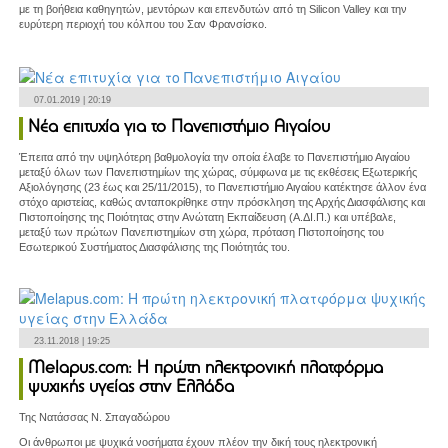
με τη βοήθεια καθηγητών, μεντόρων και επενδυτών από τη Silicon Valley και την
ευρύτερη περιοχή του κόλπου του Σαν Φρανσίσκο.
07.01.2019 | 20:19
Νέα επιτυχία για το Πανεπιστήμιο Αιγαίου
Έπειτα από την υψηλότερη βαθμολογία την οποία έλαβε το Πανεπιστήμιο Αιγαίου
μεταξύ όλων των Πανεπιστημίων της χώρας, σύμφωνα με τις εκθέσεις Εξωτερικής
Αξιολόγησης (23 έως και 25/11/2015), το Πανεπιστήμιο Αιγαίου κατέκτησε άλλον ένα
στόχο αριστείας, καθώς ανταποκρίθηκε στην πρόσκληση της Αρχής Διασφάλισης και
Πιστοποίησης της Ποιότητας στην Ανώτατη Εκπαίδευση (Α.ΔΙ.Π.) και υπέβαλε,
μεταξύ των πρώτων Πανεπιστημίων στη χώρα, πρόταση Πιστοποίησης του
Εσωτερικού Συστήματος Διασφάλισης της Ποιότητάς του.
23.11.2018 | 19:25
Melapus.com: Η πρώτη ηλεκτρονική πλατφόρμα
ψυχικής υγείας στην Ελλάδα
Της Νατάσσας Ν. Σπαγαδώρου
Οι άνθρωποι με ψυχικά νοσήματα έχουν πλέον την δική τους ηλεκτρονική