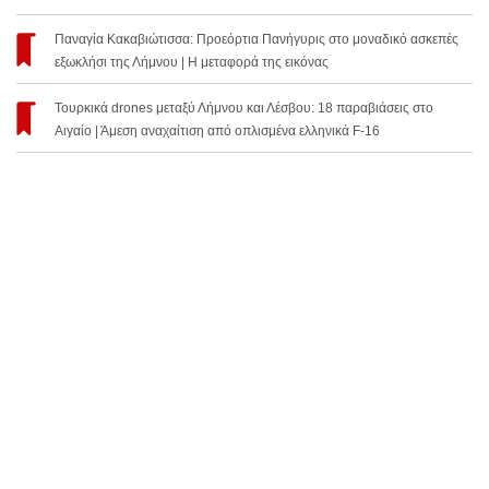
Παναγία Κακαβιώτισσα: Προεόρτια Πανήγυρις στο μοναδικό ασκεπές
εξωκλήσι της Λήμνου | Η μεταφορά της εικόνας
Τουρκικά drones μεταξύ Λήμνου και Λέσβου: 18 παραβιάσεις στο
Αιγαίο | Άμεση αναχαίτιση από οπλισμένα ελληνικά F-16