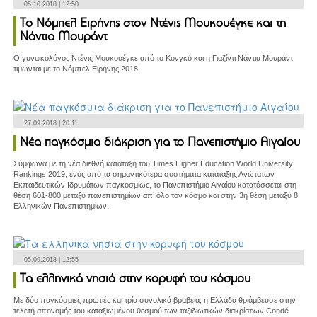
05.10.2018 | 12:50
Το Νόμπελ Ειρήνης στον Ντένις Μουκουέγκε και τη
Νάντια Μουράντ
Ο γυναικολόγος Ντένις Μουκουέγκε από το Κονγκό και η Γιαζίντι Νάντια Μουράντ
τιμώνται με το Νόμπελ Ειρήνης 2018.
27.09.2018 | 20:11
Νέα παγκόσμια διάκριση για το Πανεπιστήμιο Αιγαίου
Σύμφωνα με τη νέα διεθνή κατάταξη του Times Higher Education World University
Rankings 2019, ενός από τα σημαντικότερα συστήματα κατάταξης Ανώτατων
Εκπαιδευτικών Ιδρυμάτων παγκοσμίως, το Πανεπιστήμιο Αιγαίου κατατάσσεται στη
θέση 601-800 μεταξύ πανεπιστημίων απ’ όλο τον κόσμο και στην 3η θέση μεταξύ 8
Ελληνικών Πανεπιστημίων.
05.09.2018 | 12:55
Τα ελληνικά νησιά στην κορυφή του κόσμου
Με δύο παγκόσμιες πρωτιές και τρία συνολικά βραβεία, η Ελλάδα θριάμβευσε στην
τελετή απονομής του καταξιωμένου θεσμού των ταξιδιωτικών διακρίσεων Condé