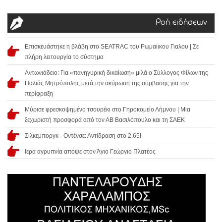
Ροή ειδήσεων
Επισκευάστηκε η βλάβη στο SEATRAC του Ρωμαίικου Γιαλου | Σε
πλήρη λειτουργία το σύστημα
Αντωνιάδειο: Για «πανηγυρική δικαίωση» μιλά ο Σύλλογος Φίλων της
Παλιάς Μητρόπολης μετά την ακύρωση της σύμβασης για την
περίφραξη
Μύρισε φρεσκοψημένο τσουρέκι στο Γηροκομείο Λήμνου | Μια
ξεχωριστή προσφορά από τον ΑΒ Βασιλόπουλο και τη ΣΑΕΚ
Σίλκεμποργκ - Οντένσε: Αντίδραση στο 2.65!
Ιερά αγρυπνία απόψε στον Άγιο Γεώργιο Πλατέος