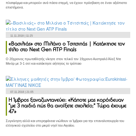
πλατφόρμα και μπορούν ανά πάσα στιγμή, να έχουν πρόσβαση σε έναν αξιόπιστο
επιστήμονα.
11.11.2018 | 11:25
«Βασιλιάς» στο Μιλάνο ο Τσιτσιπάς | Κατάκτησε τον
τίτλο στο Next Gen ATP Finals
Ο 20χρονος πρωταθλητής νίκησε στον τελικό τον 19χρονο Αυστραλό Άλεξ Ντε
Μινόρ με 3-1 σετ και κατάκτησε αήττητος το τρόπαιο
07.11.2018 | 21:05
Η Ίμβρος ξαναζωντανεύει: «Κάποτε μας κορόιδευαν
"με 3 παιδιά πώς θα ανοίξετε σχολείο;" Τώρα έχουμε
47»
Συγκίνηση αλλά και υπερηφάνεια νιώθουν οι Ίμβριοι για την επαναλειτουργία του
ελληνικού σχολείου στο μικρό νησί του Αιγαίου.