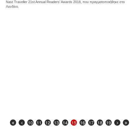
Nast Traveller 21st Annual Readers’ Awards 2018, που πραγματοποιήθηκε στο
Λονδίνο.
10
11
12
13
14
15
16
17
18
19