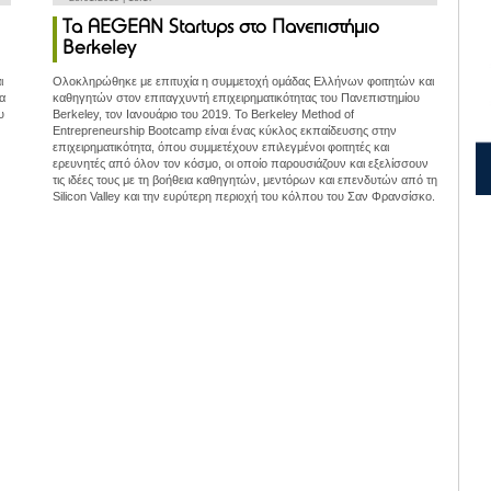
Τα AEGEAN Startups στο Πανεπιστήμιο
Berkeley
ι
Ολοκληρώθηκε με επιτυχία η συμμετοχή ομάδας Ελλήνων φοιτητών και
ια
καθηγητών στον επιταγχυντή επιχειρηματικότητας του Πανεπιστημίου
υ
Berkeley, τον Ιανουάριο του 2019. Το Berkeley Method of
Entrepreneurship Bootcamp είναι ένας κύκλος εκπαίδευσης στην
επιχειρηματικότητα, όπου συμμετέχουν επιλεγμένοι φοιτητές και
ερευνητές από όλον τον κόσμο, οι οποίο παρουσιάζουν και εξελίσσουν
τις ιδέες τους με τη βοήθεια καθηγητών, μεντόρων και επενδυτών από τη
Silicon Valley και την ευρύτερη περιοχή του κόλπου του Σαν Φρανσίσκο.