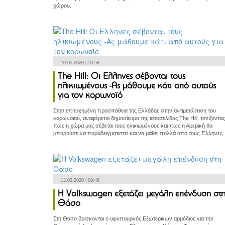
χώρου.
10.05.2020 | 10:58
The Hill: Οι Eλληνες σέβονται τους
ηλικιωμένους -Ας μάθουμε κάτι από αυτούς
για τον κορωνοϊό
Στην επιτυχημένη προσπάθεια της Ελλάδας στην αντιμετώπιση του
κορωνοϊού, αναφέρεται δημοσίευμα της ιστοσελίδας The Hill, τονίζοντας
πως η χώρα μας σέβεται τους ηλικιωμένους και πως η Αμερική θα
μπορούσε να παραδειγματιστεί και να μάθει πολλά από τους Έλληνες.
13.02.2020 | 08:48
Η Volkswagen εξετάζει μεγάλη επένδυση στ
Θάσο
Στη Θάσο βρίσκονται ο υφυπουργός Εξωτερικών αρμόδιος για την