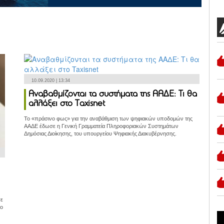
10.09.2020 | 13:34
Αναβαθμίζονται τα συστήματα της ΑΑΔΕ: Τι θα
αλλάξει στο Taxisnet
Το «πράσινο φως» για την αναβάθμιση των ψηφιακών υποδομών της
ΑΑΔΕ έδωσε η Γενική Γραμματεία Πληροφοριακών Συστημάτων
Δημόσιας Διοίκησης, του υπουργείου Ψηφιακής Διακυβέρνησης.
σε
φο