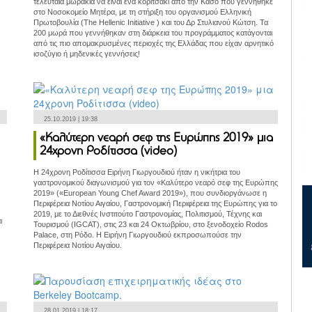
τελευταία μωράκια να είναι ένα κοριτσάκι από την Κάσο που γεννήθηκε
στο Νοσοκομείο Μητέρα, με τη στήριξη του οργανισμού Ελληνική
Πρωτοβουλία (The Hellenic Initiative ) και του Δρ Στυλιανού Κώτση. Τα
200 μωρά που γεννήθηκαν στη διάρκεια του προγράμματος κατάγονται
από τις πιο απομακρυσμένες περιοχές της Ελλάδας που είχαν αρνητικό
ισοζύγιο ή μηδενικές γεννήσεις!
25.10.2019 | 19:38
«Καλύτερη νεαρή σεφ της Ευρώπης 2019» μια
24χρονη Ροδίτισσα (video)
Η 24χρονη Ροδίτισσα Ειρήνη Γιωργουδιού ήταν η νικήτρια του
γαστρονομικού διαγωνισμού για τον «Καλύτερο νεαρό σεφ της Ευρώπης
2019» («European Young Chef Award 2019»), που συνδιοργάνωσε η
Περιφέρεια Νοτίου Αιγαίου, Γαστρονομική Περιφέρεια της Ευρώπης για το
2019, με το Διεθνές Ινστιτούτο Γαστρονομίας, Πολιτισμού, Τέχνης και
ι
Τουρισμού (IGCAT), στις 23 και 24 Οκτωβρίου, στο ξενοδοχείο Rodos
Palace, στη Ρόδο. Η Ειρήνη Γιωργουδιού εκπροσωπούσε την
Περιφέρεια Νοτίου Αιγαίου.
28.01.2019 | 18:17