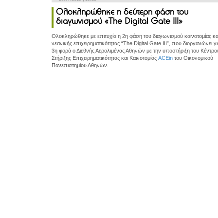
Ολοκληρώθηκε η δεύτερη φάση του
διαγωνισμού «The Digital Gate III»
Ολοκληρώθηκε με επιτυχία η 2η φάση του διαγωνισμού καινοτομίας κα
νεανικής επιχειρηματικότητας “The Digital Gate ΙΙΙ”, που διοργανώνει γ
3η φορά ο Διεθνής Αερολιμένας Αθηνών με την υποστήριξη του Κέντρο
Στήριξης Επιχειρηματικότητας και Καινοτομίας
ACEin
του Οικονομικού
Πανεπιστημίου Αθηνών.