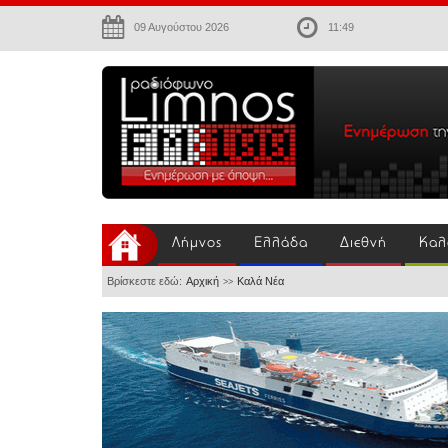
09 Αυγούστου 2026
11:49
Λήμνος
Ελλάδα
Διεθνή
Καλ
Βρίσκεστε εδώ:
Αρχική
Καλά Νέα
>>