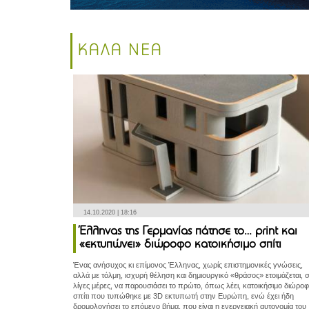
ΚΑΛΑ ΝΕΑ
14.10.2020 | 18:16
Έλληνας της Γερμανίας πάτησε το… print και
«εκτυπώνει» διώροφο κατοικήσιμο σπίτι
Ένας ανήσυχος κι επίμονος Έλληνας, χωρίς επιστημονικές γνώσεις,
αλλά με τόλμη, ισχυρή θέληση και δημιουργικό «θράσος» ετοιμάζεται, 
λίγες μέρες, να παρουσιάσει το πρώτο, όπως λέει, κατοικήσιμο διώρο
σπίτι που τυπώθηκε με 3D εκτυπωτή στην Ευρώπη, ενώ έχει ήδη
δρομολογήσει το επόμενο βήμα, που είναι η ενεργειακή αυτονομία του