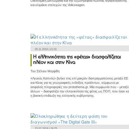
Οικονομική Διπλωματία και την Εξωστρέφεια Κώστας Φραγκογιάννης
και κλιμάκιο στελεχών της Volkswagen.
05.11.2019 | 21:01
Η ελληνικότητα της «φέτας» διασφαλίζεται
πλέον και στην Κίνα
Του Στέλιου Μορφίδη
«Λευκός Καπνός» βγήκε στις επί μακρόν διαπραγματεύσεις μεταξύ ΕΕ
και Κίνας για τις γεωγραφικές ενδείξεις προϊόντων, σύμφωνα με
ασφαλείς πληροφορίες του protothema.gr. Μία συμφωνία που – μεταξύ
άλλων – διασφαλίζει την ελληνικότητα της φέτας ως ΠΟΠ, που ήταν κα
η βασική επιδίωξη της ελληνικής κυβέρνησης.
23.07.2019 | 19:25