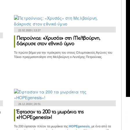
22.02.2020 | 13:27
Πετρούνιας: «Χρυσός» στη Μελβούρνη,
δάκρυσε στον εθνικό ύμνο
Το πρώτο βήμα για την πρόκριση του στους Ολυμπιακούς Αγώνες του
Τόκιο πραγματοποίησε στη Μελβούρνη ο Λευτέρης Πετρούνιας.
28.12.2019 | 20:51
η
Έφτασαν τα 200 τα μωράκια της
«HOPEgenesis»!
Τα 200 έφτασαν πλέον τα μωράκια της
HOPEgenesis
, με ένα από τα