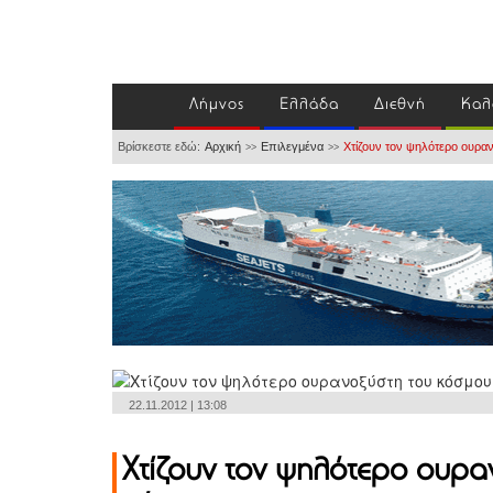
Λήμνος
Ελλάδα
Διεθνή
Καλ
Βρίσκεστε εδώ:
Αρχική
Επιλεγμένα
Χτίζουν τον ψηλότερο ουραν
>>
>>
22.11.2012 | 13:08
Χτίζουν τον ψηλότερο ουρα