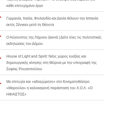
κάθε επιτυχημένο έργο
Γερμανία, Ιταλία, Φινλανδία και Δανία θέλουν την Ισπανία
εκτός Σένγκεν μετά τη Θέουτα
Ο Αύγουστος της Λήμνου ξεκινά | Δείτε όλες τις πολιτιστικές
εκδηλώσεις του Δήμου
House of Light and Spirit: Νέος χώρος ευεξίας και
δημιουργικής κίνησης στη Μύρινα με την υπογραφή της
Σοφίας Ρουσοπούλου
Με επιτυχία και «αδιαχώρητο» στο Κινηματοθέατρο
«Μαρούλα» η καλοκαιρινή παράσταση του Χ.Ο.Λ. «Ο
ΗΦΑΙΣΤΟΣ»