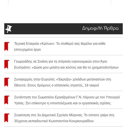
Δημοφιλή Άρθρα
Τεχνική Εταιρεία «Κρίτων»: Το σταθερό σας θεμέλιο για κάθε
επιτυχημένο έργο
Γεωργιάδης σε Σινάνη για τη στέγαση υγειονομικών στον Άγιο
Ευστράτιο: «Δώσε μου μελέτη και κόστος και θα το χρηματοδοτήσω»
Συναγερμός στην Ευρώπη: «Έκρηξη» χιλιάδων μεταναστών στη
Θέουτα -Στους δρόμους ο ισπανικός στρατός, 18 νεκροί
Συνάντηση του Σωματείου Εργαζομένων Γ.Ν. Λήμνου με τον Υπουργό
Υγείας: Στο επίκεντρο η υποστελέχωση και οι εργασιακές σχέσεις
Συγκίνηση στο 3ο Δημοτικό Σχολείο Μύρινας: Το ύστατο χαίρε στη
30χρονη εκπαιδευτικό Κωνσταντίνα Κουρκουραΐδου