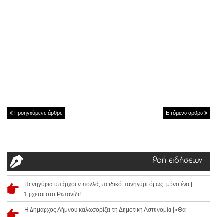
Προηγούμενο άρθρο
Επόμενο άρθρο
Ροή ειδήσεων
Πανηγύρια υπάρχουν πολλά, παιδικό πανηγύρι όμως, μόνο ένα |
Έρχεται στο Ρεπανίδι!
Η Δήμαρχος Λήμνου καλωσορίζει τη Δημοτική Αστυνομία |«Θα