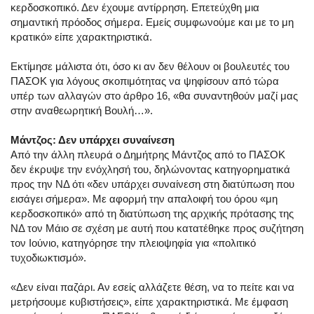
κερδοσκοπικό. Δεν έχουμε αντίρρηση. Επετεύχθη μια
σημαντική πρόοδος σήμερα. Εμείς συμφωνούμε και με το μη
κρατικό» είπε χαρακτηριστικά.
Εκτίμησε μάλιστα ότι, όσο κι αν δεν θέλουν οι βουλευτές του
ΠΑΣΟΚ για λόγους σκοπιμότητας να ψηφίσουν από τώρα
υπέρ των αλλαγών στο άρθρο 16, «θα συναντηθούν μαζί μας
στην αναθεωρητική Βουλή…».
Μάντζος: Δεν υπάρχει συναίνεση
Από την άλλη πλευρά ο Δημήτρης Μάντζος από το ΠΑΣΟΚ
δεν έκρυψε την ενόχλησή του, δηλώνοντας κατηγορηματικά
προς την ΝΔ ότι «δεν υπάρχει συναίνεση στη διατύπωση που
εισάγει σήμερα». Με αφορμή την απαλοιφή του όρου «μη
κερδοσκοπικό» από τη διατύπωση της αρχικής πρότασης της
ΝΔ τον Μάιο σε σχέση με αυτή που κατατέθηκε προς συζήτηση
τον Ιούνιο, κατηγόρησε την πλειοψηφία για «πολιτικό
τυχοδιωκτισμό».
«Δεν είναι παζάρι. Αν εσείς αλλάζετε θέση, να το πείτε και να
μετρήσουμε κυβιστήσεις», είπε χαρακτηριστικά. Με έμφαση