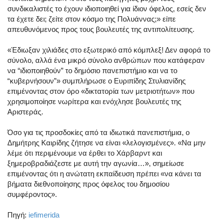
συνδικαλιστές το έχουν ιδιοποιηθεί για ίδιον όφελος, εσείς δεν
τα έχετε δει; ζείτε στον κόσμο της Πολυάννας;» είπε
απευθυνόμενος προς τους βουλευτές της αντιπολίτευσης.
«Έδιωξαν χιλιάδες στο εξωτερικό από κόμπλεξ! Δεν αφορά το
σύνολο, αλλά ένα μικρό σύνολο ανθρώπων που κατάφεραν
να “ιδιοποιηθούν” το δημόσιο πανεπιστήμιο και να το
“κυβερνήσουν”» συμπλήρωσε ο Ευριπίδης Στυλιανίδης
επιμένοντας στον όρο «δικτατορία των μετριοτήτων» που
χρησιμοποίησε νωρίτερα και ενόχλησε βουλευτές της
Αριστεράς.
Όσο για τις προσδοκίες από τα ιδιωτικά πανεπιστήμια, ο
Δημήτρης Καιρίδης ζήτησε να είναι «λελογισμένες». «Να μην
λέμε ότι περιμένουμε να έρθει το Χάρβαρντ και
ξημεροβραδιάζεστε με αυτή την αγωνία…», σημείωσε
επιμένοντας ότι η ανώτατη εκπαίδευση πρέπει «να κάνει τα
βήματα διεθνοποίησης προς όφελος του δημοσίου
συμφέροντος».
Πηγή:
iefimerida