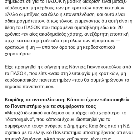
σημείωσε ότι για το ΠΑΣΟΚ η βασική διάκριση είναι μεταξύ
κέρδους και μη κέρδους των μη κρατικών πανεπιστημίων.
«Άλλο οι μπίζνες και άλλο η επανεπένδυση, και αυτό είναι
αδιαπραγμάτευτο», όπως τόνισε, επιμένοντας ότι αυτή είναι η
θέση του ΠΑΣΟΚ που παραμένει αμετάβλητη εδώ και 20
χρόνια: «ενιαίος ακαδημαϊκός χάρτης, ανεξάρτητη εποπτική
αρχή και αυστηρή αδειοδότηση όλων των ιδρυμάτων —
κρατικών ή μη — υπό τον όρο του μη κερδοσκοπικού
χαρακτήρα».
Είχε προηγηθεί η εισήγηση της Νάντιας Γιαννακοπούλου από
το ΠΑΣΟΚ, που είπε «ναι» στη λειτουργία μη κρατικών, μη
κερδοσκοπικών πανεπιστημίων «που θα συμπληρώνουν το
δημόσιο πανεπιστήμιο».
Καιρίδης σε αντιπολίτευση: Κάποιοι έχουν «ιδιοποιηθεί»
το Πανεπιστήμιο για τα συμφέροντα τους
«Μεταξύ ιδιωτικού και δημοσίου υπάρχει κάτι χειρότερο, το
“ιδιοποιημένο”, που κάποιοι έχουν ιδιοποιηθεί για τα
συμφέροντα τους» ανέφερε ο Δημήτρης Καιρίδης από τη ΝΔ
σχετικά με το ελληνικό Πανεπιστήμιο υποστηρίζοντας ότι είναι
«τυπικά δημόσιο». «Από τους καθηγητές μέχρι τους