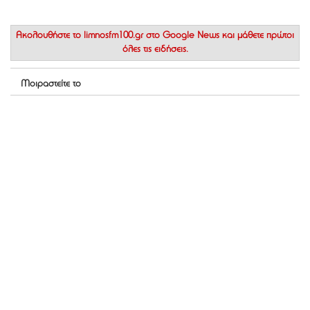
Ακολουθήστε το
limnosfm100.gr στο Google News
και μάθετε πρώτοι
όλες τις ειδήσεις.
Μοιραστείτε το