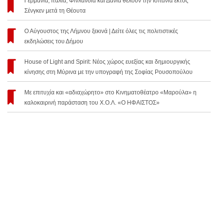
Γερμανία, Ιταλία, Φινλανδία και Δανία θέλουν την Ισπανία εκτός
Σένγκεν μετά τη Θέουτα
Ο Αύγουστος της Λήμνου ξεκινά | Δείτε όλες τις πολιτιστικές
εκδηλώσεις του Δήμου
House of Light and Spirit: Νέος χώρος ευεξίας και δημιουργικής
κίνησης στη Μύρινα με την υπογραφή της Σοφίας Ρουσοπούλου
Με επιτυχία και «αδιαχώρητο» στο Κινηματοθέατρο «Μαρούλα» η
καλοκαιρινή παράσταση του Χ.Ο.Λ. «Ο ΗΦΑΙΣΤΟΣ»