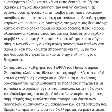
ευαισθητοποιηθούν και τελικά να εκπαιδευτούν σε θέματα
σχετικά με τη δια βίου άσκηση, την υγιεινή διατροφή, τις
υγιεινές συμπεριφορές και τα προβλήματα που προκαλούν
συνήθειες όπως το κάπνισμα, η κατανάλωση αλκοόλ, η χρήση
ναρκωτικών ουσιών κ.α. Δυστυχώς στη χώρα μας δεν υπάρχει
κάποιο σχετικό ολοκληρωμένο σχέδιο δράσης. Κατά καιρούς
υλοποιούνται κάποιες αποσπασματικές δράσεις στο σχολικό
περιβάλλον με αμφίβολη αποτελεσματικότητα και το πάγιο
αίτημα των ειδικών για καθημερινή άσκηση των παιδιών στο
σχολείο, κάτι που κρίνεται απαραίτητο για την υγεία του
πληθυσμού, δεν εξετάζεται καν από την πολιτική ηγεσία
διαχρονικά.
Οι παραπάνω καθηγητές του ΤΕΦΑΑ του Πανεπιστημίου
Θεσσαλίας κλείνοντας δίνουν κάποιες συμβουλές στα παιδιά
και τους εφήβους με στόχο να αυξήσουν τη φυσική τους
δραστηριότητα: χρησιμοποιήστε το ποδήλατο ή πηγαίνετε με
τα πόδια στο σχολείο, βγείτε στο προαύλιο, κατά τη διάρκεια
του διαλείμματος, και παίξτε ή κάντε έναν περίπατο με τους
συμμαθητές σας, εκτελέστε ένα πρόγραμμα διατατικών
ασκήσεων, αναπνευστικών ασκήσεων κ.ά. σε περίπτωση που
βρέχει και πρέπει την ώρα του διαλλείματος να μείνετε μέσα,