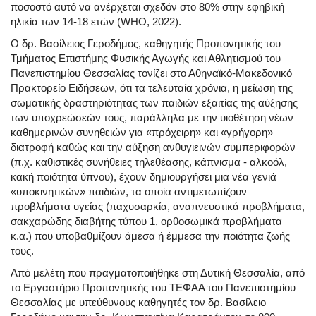
ποσοστό αυτό να ανέρχεται σχεδόν στο 80% στην εφηβική
ηλικία των 14-18 ετών (WHO, 2022).
Ο δρ. Βασίλειος Γεροδήμος, καθηγητής Προπονητικής του
Τμήματος Επιστήμης Φυσικής Αγωγής και Αθλητισμού του
Πανεπιστημίου Θεσσαλίας τονίζει στο Αθηναϊκό-Μακεδονικό
Πρακτορείο Ειδήσεων, ότι τα τελευταία χρόνια, η μείωση της
σωματικής δραστηριότητας των παιδιών εξαιτίας της αύξησης
των υποχρεώσεών τους, παράλληλα με την υιοθέτηση νέων
καθημερινών συνηθειών για «πρόχειρη» και «γρήγορη»
διατροφή καθώς και την αύξηση ανθυγιεινών συμπεριφορών
(π.χ. καθιστικές συνήθειες τηλεθέασης, κάπνισμα - αλκοόλ,
κακή ποιότητα ύπνου), έχουν δημιουργήσει μια νέα γενιά
«υποκινητικών» παιδιών, τα οποία αντιμετωπίζουν
προβλήματα υγείας (παχυσαρκία, αναπνευστικά προβλήματα,
σακχαρώδης διαβήτης τύπου 1, ορθοσωμικά προβλήματα
κ.α.) που υποβαθμίζουν άμεσα ή έμμεσα την ποιότητα ζωής
τους.
Από μελέτη που πραγματοποιήθηκε στη Δυτική Θεσσαλία, από
το Εργαστήριο Προπονητικής του ΤΕΦΑΑ του Πανεπιστημίου
Θεσσαλίας με υπεύθυνους καθηγητές τον δρ. Βασίλειο