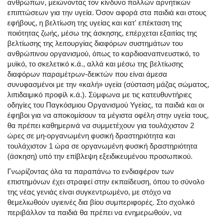
ανθρώπων, μειώνοντας τον κίνδυνο πολλών αρνητικών
επιπτώσεων για την υγεία. Όσον αφορά στα παιδιά και στους
εφήβους, η βελτίωση της υγείας και κατ' επέκταση της
ποιότητας ζωής, μέσω της άσκησης, επέρχεται εξαιτίας της
βελτίωσης της λειτουργίας διαφόρων συστημάτων του
ανθρώπινου οργανισμού, όπως το καρδιοαναπνευστικό, το
μυϊκό, το σκελετικό κ.ά., αλλά και μέσω της βελτίωσης
διαφόρων παραμέτρων-δεικτών που είναι άμεσα
συνυφασμένοι με την «καλή» υγεία (σύσταση μάζας σώματος,
λιπιδαιμικό προφίλ κ.ά.). Σύμφωνα με τις κατευθυντήριες
οδηγίες του Παγκόσμιου Οργανισμού Υγείας, τα παιδιά και οι
έφηβοι για να αποκομίσουν τα μέγιστα οφέλη στην υγεία τους,
θα πρέπει καθημερινά να συμμετέχουν για τουλάχιστον 2
ώρες σε μη-οργανωμένη φυσική δραστηριότητα και
τουλάχιστον 1 ώρα σε οργανωμένη φυσική δραστηριότητα
(άσκηση) υπό την επίβλεψη εξειδικευμένου προσωπικού.
Γνωρίζοντας όλα τα παραπάνω το ενδιαφέρον των
επιστημόνων έχει στραφεί στην εκπαίδευση, όπου το σύνολο
της νέας γενιάς είναι συγκεντρωμένο, με στόχο να
θεμελιωθούν υγιεινές δια βίου συμπεριφορές. Στο σχολικό
περιβάλλον τα παιδιά θα πρέπει να ενημερωθούν, να