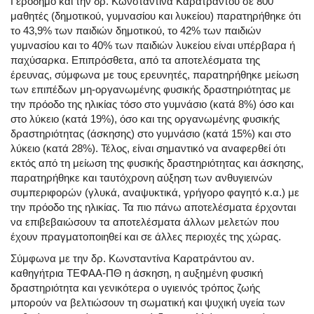
Γεροδήμο και την δρ. Κωνσταντίνα Καρατράντου σε 800
μαθητές (δημοτικού, γυμνασίου και λυκείου) παρατηρήθηκε ότι
το 43,9% των παιδιών δημοτικού, το 42% των παιδιών
γυμνασίου και το 40% των παιδιών λυκείου είναι υπέρβαρα ή
παχύσαρκα. Επιπρόσθετα, από τα αποτελέσματα της
έρευνας, σύμφωνα με τους ερευνητές, παρατηρήθηκε μείωση
των επιπέδων μη-οργανωμένης φυσικής δραστηριότητας με
την πρόοδο της ηλικίας τόσο στο γυμνάσιο (κατά 8%) όσο και
στο λύκειο (κατά 19%), όσο και της οργανωμένης φυσικής
δραστηριότητας (άσκησης) στο γυμνάσιο (κατά 15%) και στο
λύκειο (κατά 28%). Τέλος, είναι σημαντικό να αναφερθεί ότι
εκτός από τη μείωση της φυσικής δραστηριότητας και άσκησης,
παρατηρήθηκε και ταυτόχρονη αύξηση των ανθυγιεινών
συμπεριφορών (γλυκά, αναψυκτικά, γρήγορο φαγητό κ.α.) με
την πρόοδο της ηλικίας. Τα πιο πάνω αποτελέσματα έρχονται
να επιβεβαιώσουν τα αποτελέσματα άλλων μελετών που
έχουν πραγματοποιηθεί και σε άλλες περιοχές της χώρας.
Σύμφωνα με την δρ. Κωνσταντίνα Καρατράντου αν.
καθηγήτρια ΤΕΦΑΑ-ΠΘ η άσκηση, η αυξημένη φυσική
δραστηριότητα και γενικότερα ο υγιεινός τρόπος ζωής
μπορούν να βελτιώσουν τη σωματική και ψυχική υγεία των