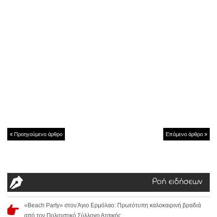
Προηγούμενο άρθρο
Επόμενο άρθρο
Ροή ειδήσεων
«Beach Party» στον Άγιο Ερμόλαο: Πρωτότυπη καλοκαιρινή βραδιά
από τον Πολιτιστικό Σύλλογο Ατσικής