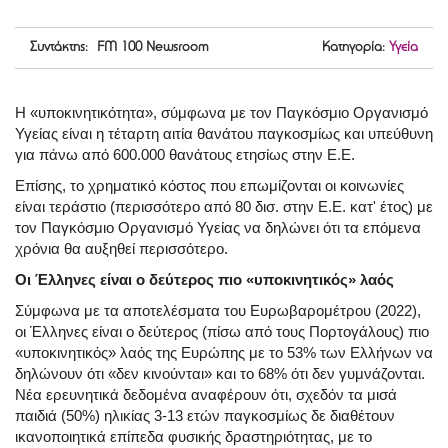
Συντάκτης: FM 100 Newsroom
Κατηγορία:
Υγεία
Η «υποκινητικότητα», σύμφωνα με τον Παγκόσμιο Οργανισμό
Υγείας είναι η τέταρτη αιτία θανάτου παγκοσμίως και υπεύθυνη
για πάνω από 600.000 θανάτους ετησίως στην Ε.Ε.
Επίσης, το χρηματικό κόστος που επωμίζονται οι κοινωνίες
είναι τεράστιο (περισσότερο από 80 δισ. στην Ε.Ε. κατ' έτος) με
τον Παγκόσμιο Οργανισμό Υγείας να δηλώνει ότι τα επόμενα
χρόνια θα αυξηθεί περισσότερο.
Οι Έλληνες είναι ο δεύτερος πιο «υποκινητικός» λαός
Σύμφωνα με τα αποτελέσματα του Ευρωβαρομέτρου (2022),
οι Έλληνες είναι ο δεύτερος (πίσω από τους Πορτογάλους) πιο
«υποκινητικός» λαός της Ευρώπης με το 53% των Ελλήνων να
δηλώνουν ότι «δεν κινούνται» και το 68% ότι δεν γυμνάζονται.
Νέα ερευνητικά δεδομένα αναφέρουν ότι, σχεδόν τα μισά
παιδιά (50%) ηλικίας 3-13 ετών παγκοσμίως δε διαθέτουν
ικανοποιητικά επίπεδα φυσικής δραστηριότητας, με το