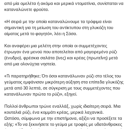
από μία ομελέτα ή ακόμα και μερικά ντοματίνια, συνίσταται να
καταναλώνετε φρούτα.
«Η σειρά με την οποία καταναλώνουμε τα τρόφιμα είναι
σημαντική για τη μείωση του αντίκτυπου στη γλυκόζη του
αίματος μετά το φαγητό», λέει η Σόσα.
Και αναφέρει μια μελέτη στην οποία οι συμμετέχοντες
έτρωγαν ένα μενού που αποτελείται από μαγειρεμένο ρύζι
(ένυδρο), φρέσκια σαλάτα (ίνες) και κρέας (πρωτεΐνη) μετά
από μια ολονύχτια νηστεία.
«Τι παρατηρήθηκε; Ότι όσοι κατανάλωναν ρύζι στο τέλος του
γεύματος εμφάνισαν μικρότερη αύξηση στα επίπεδα γλυκόζης
μετά από 30 λεπτά, σε σύγκριση με τους συμμετέχοντες που
κατανάλωναν πρώτα το ρύζι», εξηγεί.
Πολλοί άνθρωποι τρώνε εναλλάξ, χωρίς ιδιαίτερη σειρά. Μια
κουταλιά ρύζι, ένα κομμάτι κρέας, μερικά λαχανικά.
Ωστόσο, σύμφωνα με την επιστήμονα, αξίζει να προσέξετε τα
εξής: «Το να ξεκινήσετε το γεύμα με τροφές με υδατάνθρακες