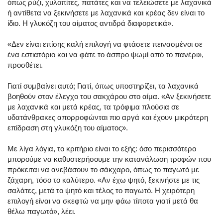
όπως ρύζι, χυλοπίτες, πατάτες και να τελειώσετε με λαχανικά
ή αντίθετα να ξεκινήσετε με λαχανικά και κρέας δεν είναι το
ίδιο. Η γλυκόζη του αίματος αντιδρά διαφορετικά».
«Δεν είναι επίσης καλή επιλογή να φτάσετε πεινασμένοι σε
ένα εστιατόριο και να φάτε το άσπρο ψωμί από το πανέρι»,
προσθέτει.
Γιατί συμβαίνει αυτό; Γιατί, όπως υποστηρίζει, τα λαχανικά
βοηθούν στον έλεγχο του σακχάρου στο αίμα. «Αν ξεκινήσετε
με λαχανικά και μετά κρέας, τα τρόφιμα πλούσια σε
υδατάνθρακες απορροφώνται πιο αργά και έχουν μικρότερη
επίδραση στη γλυκόζη του αίματος».
Με λίγα λόγια, το κριτήριο είναι το εξής: όσο περισσότερο
μπορούμε να καθυστερήσουμε την κατανάλωση τροφών που
πρόκειται να ανεβάσουν το σάκχαρο, όπως το παγωτό με
ζάχαρη, τόσο το καλύτερο. «Αν έχω ψητό, ξεκινήστε με τις
σαλάτες, μετά το ψητό και τέλος το παγωτό. Η χειρότερη
επιλογή είναι να σκεφτώ να μην φάω τίποτα γιατί μετά θα
θέλω παγωτό», λέει.