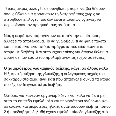
Τέτοιες μικρές αλλαγές σε συνήθειες μπορεί να βοηθήσουν
όσους θέλουν να φροντίσουν τη διατροφή τους χωρίς να
στερηθούν επιλογές που δεν είναι απολύτως υγιεινές, να
περιορίσουν τον αρνητικό τους αντίκτυπο.
Ναι, η σειρά των παραγόντων σε αυτήν την περίπτωση,
αλλάζει το αποτέλεσμα. Το να γνωρίζουν τι να φάνε πρώτα
και τι μετά είναι ένα από τα πράγματα που διδάσκονται τα
άτομα με διαβήτη. Και αυτό ισχύει επίσης για όποιον θέλει να
φροντίσει τον εαυτό του προλαμβάνοντας τυχόν ασθένειες.
Ο χαμηλότερος γλυκαιμικός δείκτης, κάνει σε όλους καλό
Η ξαφνική αύξηση της γλυκόζης, ή οι λεγόμενες αιχμές του
σακχάρου στο αίμα, είναι κάτι που απασχολεί συχνά τα άτομα
που έχουν διαγνωστεί με διαβήτη.
Ωστόσο, για κανέναν οργανισμό δεν είναι καλό να διατηρεί
αυτά τα επίπεδα υψηλά: όλο και περισσότεροι άνθρωποι και
σε ολοένα και μικρότερες ηλικίες αναπτύσσουν διαβήτη τύπου
2 ή προδιαβήτη, δηλαδή έχουν υψηλά επίπεδα γλυκόζης στο