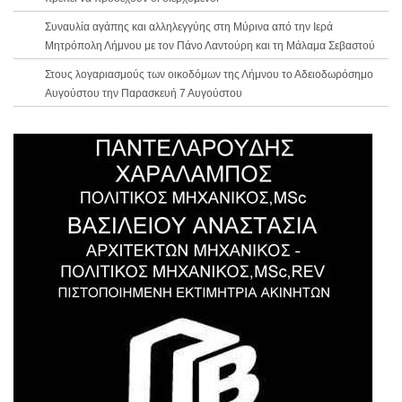
Συναυλία αγάπης και αλληλεγγύης στη Μύρινα από την Ιερά
Μητρόπολη Λήμνου με τον Πάνο Λαντούρη και τη Μάλαμα Σεβαστού
Στους λογαριασμούς των οικοδόμων της Λήμνου το Αδειοδωρόσημο
Αυγούστου την Παρασκευή 7 Αυγούστου