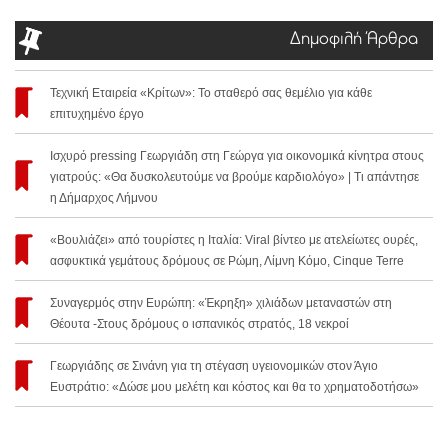
Δημοφιλή Άρθρα
Τεχνική Εταιρεία «Κρίτων»: Το σταθερό σας θεμέλιο για κάθε
επιτυχημένο έργο
Ισχυρό pressing Γεωργιάδη στη Γεώργα για οικονομικά κίνητρα στους
γιατρούς: «Θα δυσκολευτούμε να βρούμε καρδιολόγο» | Τι απάντησε
η Δήμαρχος Λήμνου
«Βουλιάζει» από τουρίστες η Ιταλία: Viral βίντεο με ατελείωτες ουρές,
ασφυκτικά γεμάτους δρόμους σε Ρώμη, Λίμνη Κόμο, Cinque Terre
Συναγερμός στην Ευρώπη: «Έκρηξη» χιλιάδων μεταναστών στη
Θέουτα -Στους δρόμους ο ισπανικός στρατός, 18 νεκροί
Γεωργιάδης σε Σινάνη για τη στέγαση υγειονομικών στον Άγιο
Ευστράτιο: «Δώσε μου μελέτη και κόστος και θα το χρηματοδοτήσω»