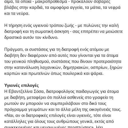
αίμα, τα οποία - μακροπρόθεσμα - προκαλούν σοβαρές
βλάβες στην καρδιά, τα αιμοφόρα αγγεία, τα μάτια, τα νεφρά
και τα νεύρα.
Η τήρηση ενός υγιεινού τρόπου ζωής - με πυλώνες την καλή
διατροφή και τη σωματική άσκηση - σας επιτρέπει να μειώσετε
δραστικά αυτόν τον κίνδυνο.
Πράγματι, οι συστάσεις για τη διατροφή ενός ατόμου με
διαβήτη δεν διαφέρουν από αυτές που γίνονται για τα άτομα
του γενικού πληθυσμού, συστάσεις που δίνουν προτεραιότητα
στην κατανάλωση λαχανικών, δημητριακών, οσπρίων, ξηρών
καρπών και πρωτεϊνών όπως πουλερικά και ψάρια.
Υγιεινές επιλογές
Η Εβαντζελίνα Σόσα, διατροφολόγος παιδαγωγός για άτομα
με διαβήτη, μεταφέρει ότι πολλοί ασθενείς στο γραφείο τη
ρωτούν αν μπορούν να συμπεριλάβουν στο δικό τους
πρόγραμμα γευμάτων και τα άλλα μέλη της οικογένειάς τους.
«Ναι, αν οι διατροφικές επιλογές είναι υγιεινές, τότε είναι
κατάλληλες για όλους τους ανθρώπους γενικά, εκτός από
συγκεκριμένες και μεμονωμένες περιπτώσεις», λέει.