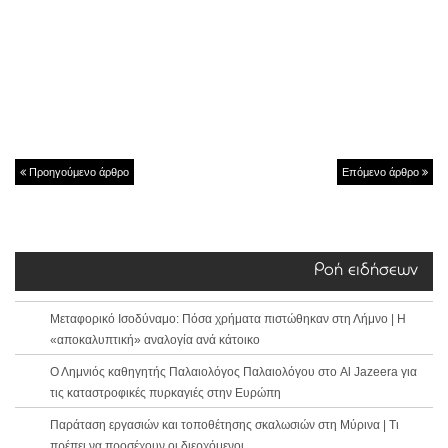
Προηγούμενο άρθρο
Επόμενο άρθρο
Ροή ειδήσεων
Μεταφορικό Ισοδύναμο: Πόσα χρήματα πιστώθηκαν στη Λήμνο | Η
«αποκαλυπτική» αναλογία ανά κάτοικο
Ο Λημνιός καθηγητής Παλαιολόγος Παλαιολόγου στο Al Jazeera για
τις καταστροφικές πυρκαγιές στην Ευρώπη
Παράταση εργασιών και τοποθέτησης σκαλωσιών στη Μύρινα | Τι
πρέπει να προσέχουν οι διερχόμενοι