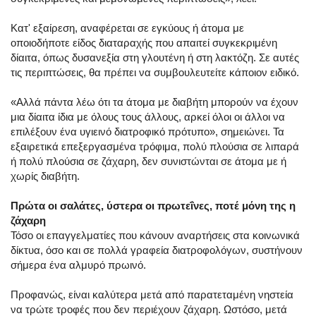
Κατ' εξαίρεση, αναφέρεται σε εγκύους ή άτομα με
οποιοδήποτε είδος διαταραχής που απαιτεί συγκεκριμένη
δίαιτα, όπως δυσανεξία στη γλουτένη ή στη λακτόζη. Σε αυτές
τις περιπτώσεις, θα πρέπει να συμβουλευτείτε κάποιον ειδικό.
«Αλλά πάντα λέω ότι τα άτομα με διαβήτη μπορούν να έχουν
μια δίαιτα ίδια με όλους τους άλλους, αρκεί όλοι οι άλλοι να
επιλέξουν ένα υγιεινό διατροφικό πρότυπο», σημειώνει. Τα
εξαιρετικά επεξεργασμένα τρόφιμα, πολύ πλούσια σε λιπαρά
ή πολύ πλούσια σε ζάχαρη, δεν συνιστώνται σε άτομα με ή
χωρίς διαβήτη.
Πρώτα οι σαλάτες, ύστερα οι πρωτεΐνες, ποτέ μόνη της η
ζάχαρη
Τόσο οι επαγγελματίες που κάνουν αναρτήσεις στα κοινωνικά
δίκτυα, όσο και σε πολλά γραφεία διατροφολόγων, συστήνουν
σήμερα ένα αλμυρό πρωινό.
Προφανώς, είναι καλύτερα μετά από παρατεταμένη νηστεία
να τρώτε τροφές που δεν περιέχουν ζάχαρη. Ωστόσο, μετά