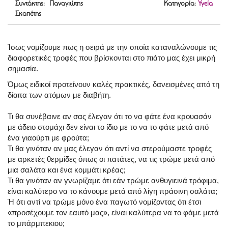
Συντάκτης: Παναγιώτης
Κατηγορία:
Υγεία
Σκαπέτης
Ίσως νομίζουμε πως η σειρά με την οποία καταναλώνουμε τις
διαφορετικές τροφές που βρίσκονται στο πιάτο μας έχει μικρή
σημασία.
Όμως ειδικοί προτείνουν καλές πρακτικές, δανεισμένες από τη
δίαιτα των ατόμων με διαβήτη.
Τι θα συνέβαινε αν σας έλεγαν ότι το να φάτε ένα κρουασάν
με άδειο στομάχι δεν είναι το ίδιο με το να το φάτε μετά από
ένα γιαούρτι με φρούτα;
Τι θα γινόταν αν μας έλεγαν ότι αντί να στερούμαστε τροφές
με αρκετές θερμίδες όπως οι πατάτες, να τις τρώμε μετά από
μια σαλάτα και ένα κομμάτι κρέας;
Τι θα γινόταν αν γνωρίζαμε ότι εάν τρώμε ανθυγιεινά τρόφιμα,
είναι καλύτερο να το κάνουμε μετά από λίγη πράσινη σαλάτα;
Ή ότι αντί να τρώμε μόνο ένα παγωτό νομίζοντας ότι έτσι
«προσέχουμε τον εαυτό μας», είναι καλύτερα να το φάμε μετά
το μπάρμπεκιου;