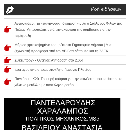
Ροή ειδήσεων
Αντωνιάδειο: Για «πανηγυρική δικαίωση» μιλά ο Σύλλογος Φίλων της
Παλιάς Μητρόπολης μετά την ακύρωση της σύμβασης για την
περίφραξη
Μύρισε φρεσκοψημένο τσουρέκι στο Γηροκομείο Λήμνου | Μια
ξεχωριστή προσφορά από τον ΑΒ Βασιλόπουλο και τη ΣΑΕΚ
Σίλκεμποργκ - Οντένσε: Αντίδραση στο 2.65!
Ιερά αγρυπνία απόψε στον Άγιο Γεώργιο Πλατέος
Παγκόσμιο Κ20: Τρομερή κούρσα για την Ιακωβάκη που κατέκτησε το
χάλκινο μετάλλιο με πανελλήνιο ρεκόρ