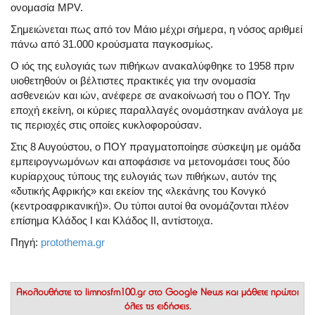
ονομασία MPV.
Σημειώνεται πως από τον Μάιο μέχρι σήμερα, η νόσος αριθμεί
πάνω από 31.000 κρούσματα παγκοσμίως.
Ο ιός της ευλογιάς των πιθήκων ανακαλύφθηκε το 1958 πριν
υιοθετηθούν οι βέλτιστες πρακτικές για την ονομασία
ασθενειών και ιών, ανέφερε σε ανακοίνωσή του ο ΠΟΥ. Την
εποχή εκείνη, οι κύριες παραλλαγές ονομάστηκαν ανάλογα με
τις περιοχές στις οποίες κυκλοφορούσαν.
Στις 8 Αυγούστου, ο ΠΟΥ πραγματοποίησε σύσκεψη με ομάδα
εμπειρογνωμόνων και αποφάσισε να μετονομάσει τους δύο
κυρίαρχους τύπους της ευλογιάς των πιθήκων, αυτόν της
«δυτικής Αφρικής» και εκείον της «λεκάνης του Κονγκό
(κεντροαφρικανική)». Ου τύποι αυτοί θα ονομάζονται πλέον
επίσημα Κλάδος I και Κλάδος II, αντίστοιχα.
Πηγή:
protothema.gr
Ακολουθήστε το
limnosfm100.gr στο Google News
και μάθετε πρώτοι
όλες τις ειδήσεις.