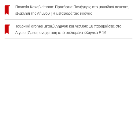
Παναγία Κακαβιώτισσα: Προεόρτια Πανήγυρις στο μοναδικό ασκεπές
εξωκλήσι της Λήμνου | Η μεταφορά της εικόνας
Τουρκικά drones μεταξύ Λήμνου και Λέσβου: 18 παραβιάσεις στο
Αιγαίο | Άμεση αναχαίτιση από οπλισμένα ελληνικά F-16