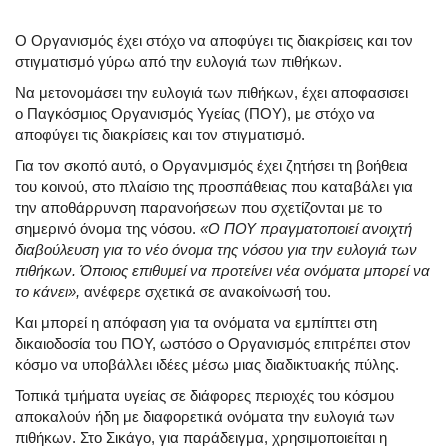
Ο Οργανισμός έχει στόχο να αποφύγει τις διακρίσεις και τον
στιγματισμό γύρω από την ευλογιά των πιθήκων.
Να μετονομάσει την ευλογιά των πιθήκων, έχει αποφασισει
ο Παγκόσμιος Οργανισμός Υγείας (ΠΟΥ), με στόχο να
αποφύγει τις διακρίσεις και τον στιγματισμό.
Για τον σκοπό αυτό, ο Οργανμισμός έχει ζητήσει τη βοήθεια
του κοινού, στο πλαίσιο της προσπάθειας που καταβάλει για
την αποθάρρυνση παρανοήσεων που σχετίζονται με το
σημερινό όνομα της νόσου.
«Ο ΠΟΥ πραγματοποιεί ανοιχτή
διαβούλευση για το νέο όνομα της νόσου για την ευλογιά των
πιθήκων. Όποιος επιθυμεί να προτείνει νέα ονόματα μπορεί να
το κάνει»,
ανέφερε σχετικά σε ανακοίνωσή του.
Και μπορεί η απόφαση για τα ονόματα να εμπίπτει στη
δικαιοδοσία του ΠΟΥ, ωστόσο ο Οργανισμός επιτρέπει στον
κόσμο να υποβάλλει ιδέες μέσω μιας διαδικτυακής πύλης.
Τοπικά τμήματα υγείας σε διάφορες περιοχές του κόσμου
αποκαλούν ήδη με διαφορετικά ονόματα την ευλογιά των
πιθήκων. Στο Σικάγο, για παράδειγμα, χρησιμοποιείται η