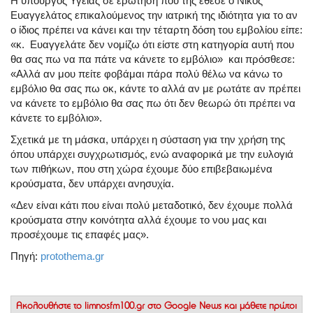
H υπουργός Υγείας σε ερώτηση που της έθεσε ο Νίκος
Ευαγγελάτος επικαλούμενος την ιατρική της ιδιότητα για το αν
ο ίδιος πρέπει να κάνει και την τέταρτη δόση του εμβολίου είπε:
«κ. Ευαγγελάτε δεν νομίζω ότι είστε στη κατηγορία αυτή που
θα σας πω να πα πάτε να κάνετε το εμβόλιο» και πρόσθεσε:
«Αλλά αν μου πείτε φοβάμαι πάρα πολύ θέλω να κάνω το
εμβόλιο θα σας πω οκ, κάντε το αλλά αν με ρωτάτε αν πρέπει
να κάνετε το εμβόλιο θα σας πω ότι δεν θεωρώ ότι πρέπει να
κάνετε το εμβόλιο».
Σχετικά με τη μάσκα, υπάρχει η σύσταση για την χρήση της
όπου υπάρχει συγχρωτισμός, ενώ αναφορικά με την ευλογιά
των πιθήκων, που στη χώρα έχουμε δύο επιβεβαιωμένα
κρούσματα, δεν υπάρχει ανησυχία.
«Δεν είναι κάτι που είναι πολύ μεταδοτικό, δεν έχουμε πολλά
κρούσματα στην κοινότητα αλλά έχουμε το νου μας και
προσέχουμε τις επαφές μας».
Πηγή:
protothema.gr
Ακολουθήστε το
limnosfm100.gr στο Google News
και μάθετε πρώτοι