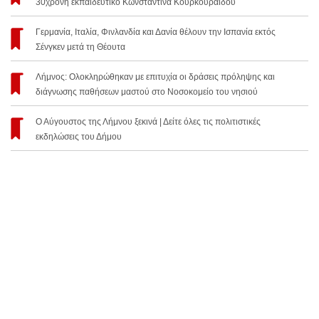
30χρονη εκπαιδευτικό Κωνσταντίνα Κουρκουραΐδου
Γερμανία, Ιταλία, Φινλανδία και Δανία θέλουν την Ισπανία εκτός
Σένγκεν μετά τη Θέουτα
Λήμνος: Ολοκληρώθηκαν με επιτυχία οι δράσεις πρόληψης και
διάγνωσης παθήσεων μαστού στο Νοσοκομείο του νησιού
Ο Αύγουστος της Λήμνου ξεκινά | Δείτε όλες τις πολιτιστικές
εκδηλώσεις του Δήμου