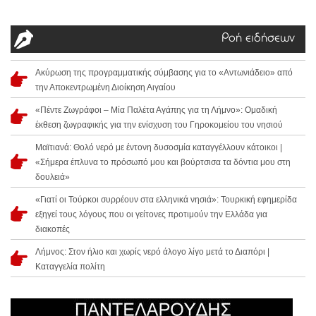
Ροή ειδήσεων
Ακύρωση της προγραμματικής σύμβασης για το «Αντωνιάδειο» από
την Αποκεντρωμένη Διοίκηση Αιγαίου
«Πέντε Ζωγράφοι – Μία Παλέτα Αγάπης για τη Λήμνο»: Ομαδική
έκθεση ζωγραφικής για την ενίσχυση του Γηροκομείου του νησιού
Μαϊτιανά: Θολό νερό με έντονη δυσοσμία καταγγέλλουν κάτοικοι |
«Σήμερα έπλυνα το πρόσωπό μου και βούρτσισα τα δόντια μου στη
δουλειά»
«Γιατί οι Τούρκοι συρρέουν στα ελληνικά νησιά»: Τουρκική εφημερίδα
εξηγεί τους λόγους που οι γείτονες προτιμούν την Ελλάδα για
διακοπές
Λήμνος: Στον ήλιο και χωρίς νερό άλογο λίγο μετά το Διαπόρι |
Καταγγελία πολίτη