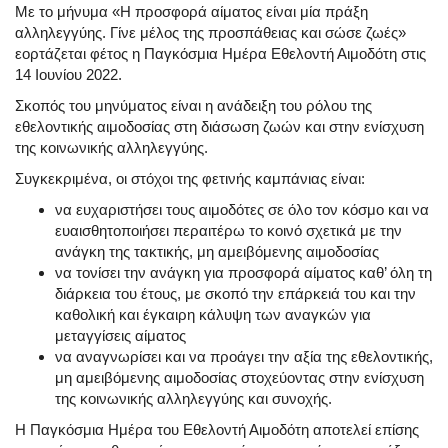
Με το μήνυμα «Η προσφορά αίματος είναι μία πράξη
αλληλεγγύης. Γίνε μέλος της προσπάθειας και σώσε ζωές»
εορτάζεται φέτος η Παγκόσμια Ημέρα Εθελοντή Αιμοδότη στις
14 Ιουνίου 2022.
Σκοπός του μηνύματος είναι η ανάδειξη του ρόλου της
εθελοντικής αιμοδοσίας στη διάσωση ζωών και στην ενίσχυση
της κοινωνικής αλληλεγγύης.
Συγκεκριμένα, οι στόχοι της φετινής καμπάνιας είναι:
να ευχαριστήσει τους αιμοδότες σε όλο τον κόσμο και να
ευαισθητοποιήσει περαιτέρω το κοινό σχετικά με την
ανάγκη της τακτικής, μη αμειβόμενης αιμοδοσίας
να τονίσει την ανάγκη για προσφορά αίματος καθ’ όλη τη
διάρκεια του έτους, με σκοπό την επάρκειά του και την
καθολική και έγκαιρη κάλυψη των αναγκών για
μεταγγίσεις αίματος
να αναγνωρίσει και να προάγει την αξία της εθελοντικής,
μη αμειβόμενης αιμοδοσίας στοχεύοντας στην ενίσχυση
της κοινωνικής αλληλεγγύης και συνοχής.
Η Παγκόσμια Ημέρα του Εθελοντή Αιμοδότη αποτελεί επίσης