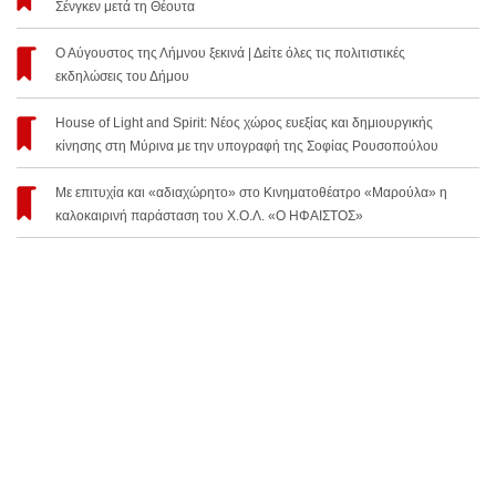
Σένγκεν μετά τη Θέουτα
Ο Αύγουστος της Λήμνου ξεκινά | Δείτε όλες τις πολιτιστικές
εκδηλώσεις του Δήμου
House of Light and Spirit: Νέος χώρος ευεξίας και δημιουργικής
κίνησης στη Μύρινα με την υπογραφή της Σοφίας Ρουσοπούλου
Με επιτυχία και «αδιαχώρητο» στο Κινηματοθέατρο «Μαρούλα» η
καλοκαιρινή παράσταση του Χ.Ο.Λ. «Ο ΗΦΑΙΣΤΟΣ»