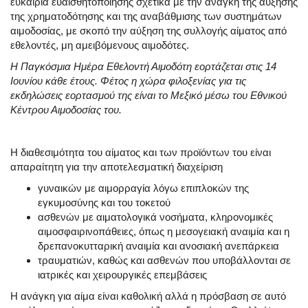
ευκαιρία ευαισθητοποίησης σχετικά με την ανάγκη της αύξησης
της χρηματοδότησης και της αναβάθμισης των συστημάτων
αιμοδοσίας, με σκοπό την αύξηση της συλλογής αίματος από
εθελοντές, μη αμειβόμενους αιμοδότες.
Η Παγκόσμια Ημέρα Εθελοντή Αιμοδότη εορτάζεται στις 14
Ιουνίου κάθε έτους. Φέτος η
χώρα φιλοξενίας για τις
εκδηλώσεις εορτασμού της είναι το Μεξικό μέσω του Εθνικού
Κέντρου Αιμοδοσίας του.
Η διαθεσιμότητα του αίματος και των προϊόντων του είναι
απαραίτητη για την αποτελεσματική διαχείριση
γυναικών με αιμορραγία λόγω επιπλοκών της
εγκυμοσύνης και του τοκετού
ασθενών με αιματολογικά νοσήματα, κληρονομικές
αιμοσφαιρινοπάθειες, όπως η μεσογειακή αναιμία και η
δρεπανοκυτταρική αναιμία και ανοσιακή ανεπάρκεια
τραυματιών, καθώς και ασθενών που υποβάλλονται σε
ιατρικές και χειρουργικές επεμβάσεις
Η ανάγκη για αίμα είναι καθολική αλλά η πρόσβαση σε αυτό