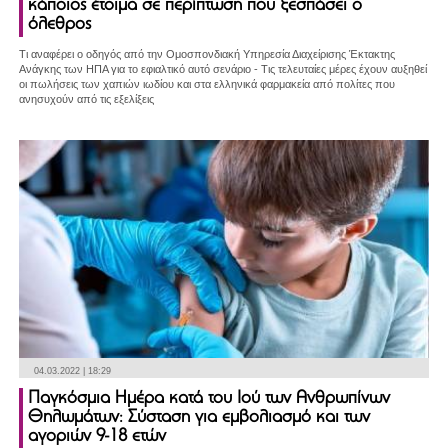
κάποιος έτοιμα σε περίπτωση που ξεσπάσει ο
όλεθρος
Τι αναφέρει ο οδηγός από την Ομοσπονδιακή Υπηρεσία Διαχείρισης Έκτακτης
Ανάγκης των ΗΠΑ για το εφιαλτικό αυτό σενάριο - Τις τελευταίες μέρες έχουν αυξηθεί
οι πωλήσεις των χαπιών ιωδίου και στα ελληνικά φαρμακεία από πολίτες που
ανησυχούν από τις εξελίξεις
04.03.2022 | 18:29
Παγκόσμια Ημέρα κατά του Ιού των Ανθρωπίνων
Θηλωμάτων: Σύσταση για εμβολιασμό και των
αγοριών 9-18 ετών