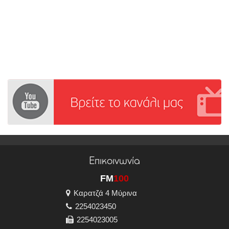
Επικοινωνία
FM
100
Καρατζά 4 Μύρινα
2254023450
2254023005