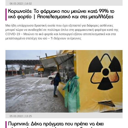
06.03.2022 | 14:02
Κορωνοϊός: Το φάρμακο που μειώνει κατά 99% το
ιικό φορτίο | Αποτελεσματικό και στις μεταλλάξεις
Μια ήδη υπάρχουσα δραστική ουσία που έχει εξεταστεί για διάφορες ασθένειες
μπορεί τώρα να αναδειχθεί σε πολύτιμο όπλο στη φαρμακευτική φαρέτρα κατά της
COVID-19 – Μειώνει το ιικό φορτίο και λειτουργεί εξίσου αποτελεσματικά και στα
μεταλλαγμένα στελέχη του ιού – Τι δείχνουν οι έρευνες
05.03.2022 | 13:25
Πυρηνικά: Δέκα πράγματα που πρέπει να έχει