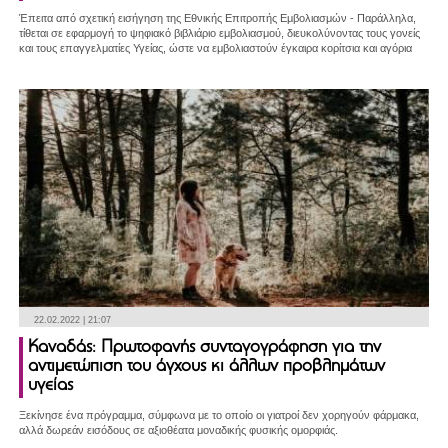
Έπειτα από σχετική εισήγηση της Εθνικής Επιτροπής Εμβολιασμών - Παράλληλα,
τίθεται σε εφαρμογή το ψηφιακό βιβλιάριο εμβολιασμού, διευκολύνοντας τους γονείς
και τους επαγγελματίες Υγείας, ώστε να εμβολιαστούν έγκαιρα κορίτσια και αγόρια
22.02.2022 | 21:07
Καναδάς: Πρωτοφανής συνταγογράφηση για την
αντιμετώπιση του άγχους κι άλλων προβλημάτων
υγείας
Ξεκίνησε ένα πρόγραμμα, σύμφωνα με το οποίο οι γιατροί δεν χορηγούν φάρμακα,
αλλά δωρεάν εισόδους σε αξιοθέατα μοναδικής φυσικής ομορφιάς.