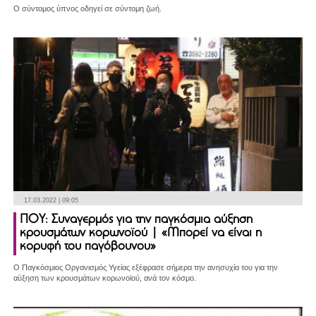
Ο σύντομος ύπνος οδηγεί σε σύντομη ζωή.
17.03.2022 | 09:05
ΠΟΥ: Συναγερμός για την παγκόσμια αύξηση
κρουσμάτων κορωνοϊού | «Μπορεί να είναι η
κορυφή του παγόβουνου»
Ο Παγκόσμιος Οργανισμός Υγείας εξέφρασε σήμερα την ανησυχία του για την
αύξηση των κρουσμάτων κορωνοϊού, ανά τον κόσμο.